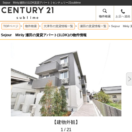
Sejour Miriiy瀬田の1LDK賃貸アパート | センチュリー21sublime
物件検索
お店へ連絡
TOPページ
>
物件検索
>
大津市の賃貸情報一覧
>
瀬田の賃貸情報一覧
>
Sejour Mir
Sejour Miriiy 瀬田の賃貸アパート(1LDK)の物件情報
【建物外観】
1 / 21