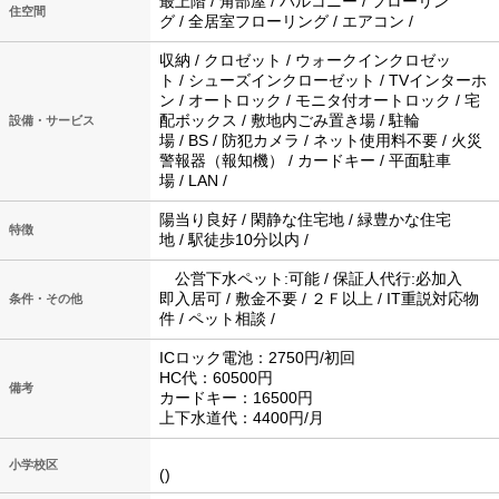
最上階 / 角部屋 / バルコニー / フローリン
住空間
グ / 全居室フローリング / エアコン /
収納 / クロゼット / ウォークインクロゼッ
ト / シューズインクローゼット / TVインターホ
ン / オートロック / モニタ付オートロック / 宅
配ボックス / 敷地内ごみ置き場 / 駐輪
設備・サービス
場 / BS / 防犯カメラ / ネット使用料不要 / 火災
警報器（報知機） / カードキー / 平面駐車
場 / LAN /
陽当り良好 / 閑静な住宅地 / 緑豊かな住宅
特徴
地 / 駅徒歩10分以内 /
公営下水ペット:可能 / 保証人代行:必加入
即入居可 / 敷金不要 / ２Ｆ以上 / IT重説対応物
条件・その他
件 / ペット相談 /
ICロック電池：2750円/初回
HC代：60500円
備考
カードキー：16500円
上下水道代：4400円/月
小学校区
()