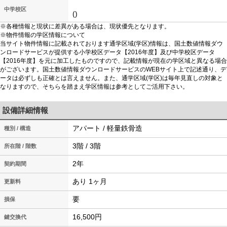
中学校区
()
※各種情報と現状に差異がある場合は、現状優先となります。
※物件情報の学区情報について
当サイト物件情報に記載されております通学区域(学区)情報は、国土数値情報ダウ
ンロードサービスが提供する小学校区データ【2016年度】及び中学校区データ
【2016年度】を元に加工したものですので、記載情報が現在の学区域と異なる場合
がございます。国土数値情報ダウンロードサービスのWEBサイト上で記述通り、デ
ータは必ずしも正確とは言えません。また、通学区域(学区)は毎年見直しの対象と
なりますので、そちらを踏まえ学区情報は参考としてご活用下さい。
設備詳細情報
アパート / 軽量鉄骨造
種別 / 構造
3階 / 3階
所在階 / 階数
2年
契約期間
あり 1ヶ月
更新料
要
損保
16,500円
鍵交換代