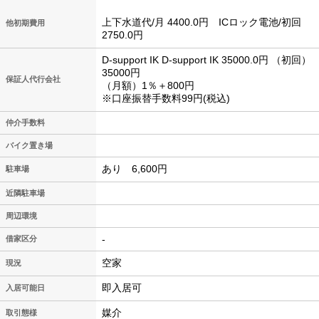
上下水道代/月 4400.0円 ICロック電池/初回
他初期費用
2750.0円
D-support IK D-support IK 35000.0円 （初回）
35000円
保証人代行会社
（月額）1％＋800円
※口座振替手数料99円(税込)
仲介手数料
バイク置き場
あり 6,600円
駐車場
近隣駐車場
周辺環境
-
借家区分
空家
現況
即入居可
入居可能日
媒介
取引態様