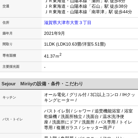
ＪＲ東海道・山陽本線「瀬田」駅 徒歩8分
ＪＲ東海道・山陽本線「石山」駅 徒歩38分
交通
ＪＲ東海道・山陽本線「南草津」駅 徒歩44分
滋賀県大津市大萱３丁目
住所
2021年9月
築年月
1LDK (LDK10.63畳/洋室5.51畳)
間取り
2
41.37ｍ
専有面積
-
主要採光面
Sejour Miriiyの設備・条件・こだわり
オール電化 / グリル付 / 3口以上コンロ / IHクッ
キッチン
キングヒーター /
バストイレ別 / シャワー / 追焚機能浴室 / 浴室
乾燥機 / 洗面所独立 / 洗面台 / 温水洗浄便
バス・トイレ
座 / 洗面所にドア / 洗面所 / バス専用 / トイレ
専用 / 複層ガラス / シャッター雨戸 /