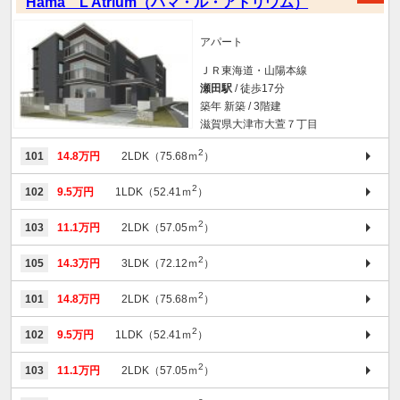
Hama L’Atrium（ハマ・ル・アトリウム）
アパート
ＪＲ東海道・山陽本線
瀬田駅
/ 徒歩17分
築年 新築 / 3階建
滋賀県大津市大萱７丁目
2
101
14.8万円
2LDK（75.68ｍ
）
2
102
9.5万円
1LDK（52.41ｍ
）
2
103
11.1万円
2LDK（57.05ｍ
）
2
105
14.3万円
3LDK（72.12ｍ
）
2
101
14.8万円
2LDK（75.68ｍ
）
2
102
9.5万円
1LDK（52.41ｍ
）
2
103
11.1万円
2LDK（57.05ｍ
）