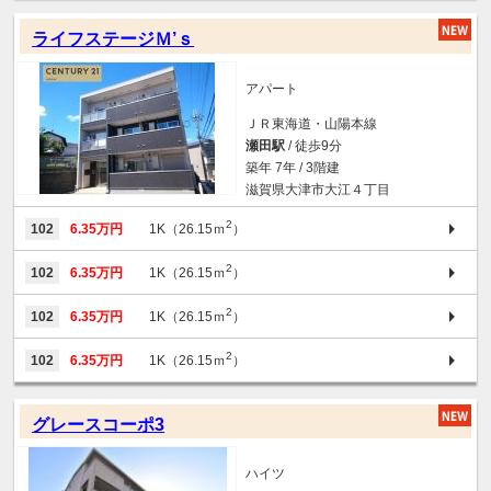
ライフステージＭ’ｓ
アパート
ＪＲ東海道・山陽本線
瀬田駅
/ 徒歩9分
築年 7年 / 3階建
滋賀県大津市大江４丁目
2
102
6.35万円
1K（26.15ｍ
）
2
102
6.35万円
1K（26.15ｍ
）
2
102
6.35万円
1K（26.15ｍ
）
2
102
6.35万円
1K（26.15ｍ
）
グレースコーポ3
ハイツ