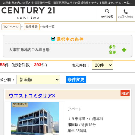
大津市 敷地内ごみ置き場 賃貸物件一覧｜滋賀県草津エリアの賃貸物件やテナント情報はセンチュリー21sublime
物件検索
お店へ連絡
TOPページ
>
物件検索
>
物件一覧
選択中の条件
条件
大津市 敷地内ごみ置き場
変更
58
件 (総物件数：
393
件)
表示件数 ：
条件変更
並び順 ：
ウエストコミタリア3
アパート
ＪＲ東海道・山陽本線
瀬田駅
/ 徒歩15分
築年 / 3階建