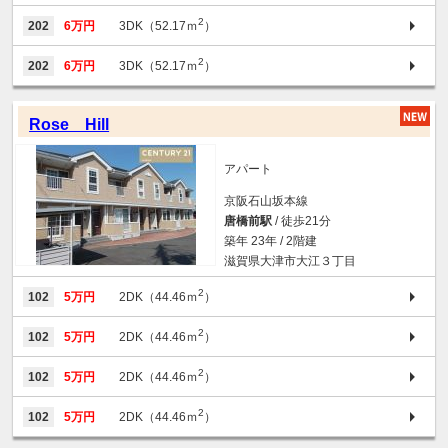
2
202
6万円
3DK（52.17ｍ
）
2
202
6万円
3DK（52.17ｍ
）
Rose Hill
アパート
京阪石山坂本線
唐橋前駅
/ 徒歩21分
築年 23年 / 2階建
滋賀県大津市大江３丁目
2
102
5万円
2DK（44.46ｍ
）
2
102
5万円
2DK（44.46ｍ
）
2
102
5万円
2DK（44.46ｍ
）
2
102
5万円
2DK（44.46ｍ
）