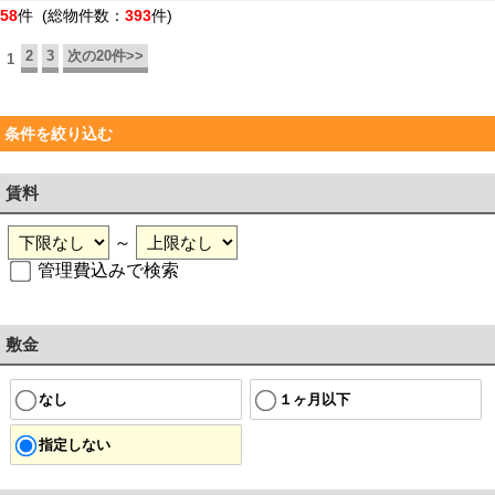
58
件 (総物件数：
393
件)
2
3
次の20件>>
1
条件を絞り込む
賃料
～
管理費込みで検索
敷金
なし
１ヶ月以下
指定しない