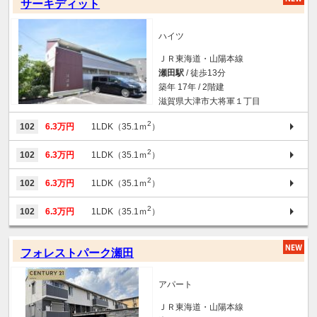
サーキディット
ハイツ
ＪＲ東海道・山陽本線
瀬田駅
/ 徒歩13分
築年 17年 / 2階建
滋賀県大津市大将軍１丁目
2
102
6.3万円
1LDK（35.1ｍ
）
2
102
6.3万円
1LDK（35.1ｍ
）
2
102
6.3万円
1LDK（35.1ｍ
）
2
102
6.3万円
1LDK（35.1ｍ
）
フォレストパーク瀬田
アパート
ＪＲ東海道・山陽本線