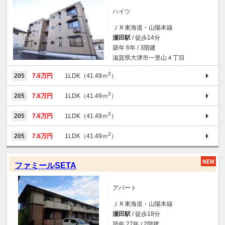
ハイツ
ＪＲ東海道・山陽本線
瀬田駅
/ 徒歩14分
築年 6年 / 3階建
滋賀県大津市一里山４丁目
2
205
7.6万円
1LDK（41.49ｍ
）
2
205
7.6万円
1LDK（41.49ｍ
）
2
205
7.6万円
1LDK（41.49ｍ
）
2
205
7.6万円
1LDK（41.49ｍ
）
ファミールSETA
アパート
ＪＲ東海道・山陽本線
瀬田駅
/ 徒歩18分
築年 27年 / 2階建