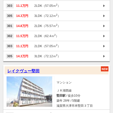
2
303
11.1万円
2LDK（57.05ｍ
）
2
305
14.3万円
3LDK（72.12ｍ
）
2
301
14.8万円
2LDK（75.57ｍ
）
2
302
11.5万円
2LDK（62.4ｍ
）
2
303
11.1万円
2LDK（57.05ｍ
）
2
305
14.3万円
3LDK（72.12ｍ
）
レイクヴュー堅田
マンション
ＪＲ湖西線
堅田駅
/ 徒歩10分
築年 28年 / 5階建
滋賀県大津市本堅田３丁目