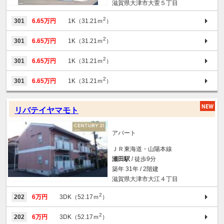
滋賀県大津市大萱５丁目
2
301
6.65万円
1K（31.21ｍ
）
2
301
6.65万円
1K（31.21ｍ
）
2
301
6.65万円
1K（31.21ｍ
）
2
301
6.65万円
1K（31.21ｍ
）
リバテイヤマモト
アパート
ＪＲ東海道・山陽本線
瀬田駅
/ 徒歩9分
築年 31年 / 2階建
滋賀県大津市大江４丁目
2
202
6万円
3DK（52.17ｍ
）
2
202
6万円
3DK（52.17ｍ
）