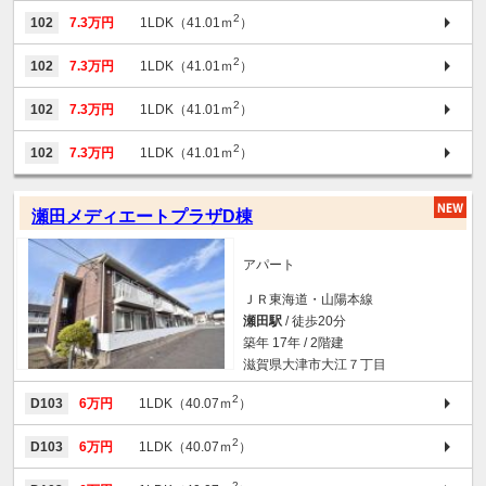
2
102
7.3万円
1LDK（41.01ｍ
）
2
102
7.3万円
1LDK（41.01ｍ
）
2
102
7.3万円
1LDK（41.01ｍ
）
2
102
7.3万円
1LDK（41.01ｍ
）
瀬田メディエートプラザD棟
アパート
ＪＲ東海道・山陽本線
瀬田駅
/ 徒歩20分
築年 17年 / 2階建
滋賀県大津市大江７丁目
2
D103
6万円
1LDK（40.07ｍ
）
2
D103
6万円
1LDK（40.07ｍ
）
2