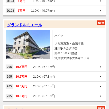
D103
6万円
1LDK（40.07ｍ
）
2
D103
6万円
1LDK（40.07ｍ
）
グランドルミエール
ハイツ
ＪＲ東海道・山陽本線
瀬田駅
/ 徒歩10分
築年 13年 / 3階建
滋賀県大津市大将軍３丁目
2
205
10.5万円
2LDK（67.3ｍ
）
2
205
10.5万円
2LDK（67.3ｍ
）
2
205
10.5万円
2LDK（67.3ｍ
）
2
205
10.5万円
2LDK（67.3ｍ
）