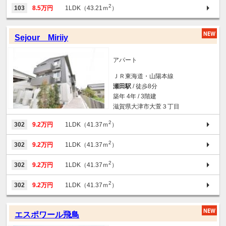
2
103
8.5万円
1LDK（43.21ｍ
）
Sejour Miriiy
アパート
ＪＲ東海道・山陽本線
瀬田駅
/ 徒歩8分
築年 4年 / 3階建
滋賀県大津市大萱３丁目
2
302
9.2万円
1LDK（41.37ｍ
）
2
302
9.2万円
1LDK（41.37ｍ
）
2
302
9.2万円
1LDK（41.37ｍ
）
2
302
9.2万円
1LDK（41.37ｍ
）
エスポワール飛鳥