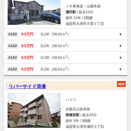
ＪＲ東海道・山陽本線
瀬田駅
/ 徒歩13分
築年 13年 / 2階建
滋賀県大津市大萱５丁目
2
A102
9.5万円
2LDK（58.81ｍ
）
2
A102
9.5万円
2LDK（58.81ｍ
）
2
A102
9.5万円
2LDK（58.81ｍ
）
2
A102
9.5万円
2LDK（58.81ｍ
）
リバーサイド浪漫
ハイツ
京阪石山坂本線
唐橋前駅
/ 徒歩24分
築年 5年 / 3階建
滋賀県大津市瀬田５丁目