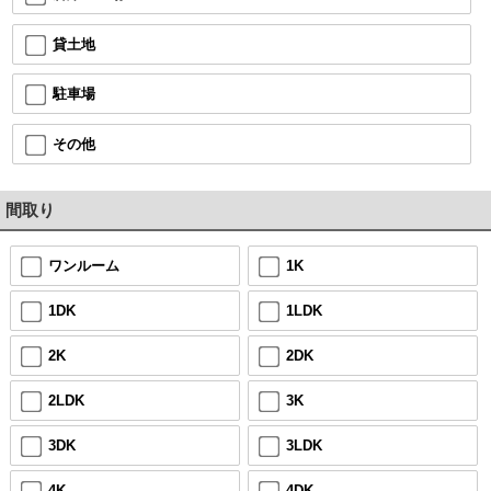
貸土地
駐車場
その他
間取り
ワンルーム
1K
1DK
1LDK
2K
2DK
2LDK
3K
3DK
3LDK
4K
4DK