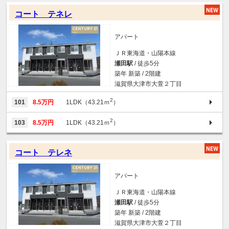
コート テネレ
アパート
ＪＲ東海道・山陽本線
瀬田駅
/ 徒歩5分
築年 新築 / 2階建
滋賀県大津市大萱２丁目
2
101
8.5万円
1LDK（43.21ｍ
）
2
103
8.5万円
1LDK（43.21ｍ
）
コート テレネ
アパート
ＪＲ東海道・山陽本線
瀬田駅
/ 徒歩5分
築年 新築 / 2階建
滋賀県大津市大萱２丁目