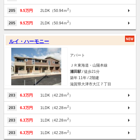
2
205
9.5万円
2LDK（50.94ｍ
）
2
205
9.5万円
2LDK（50.94ｍ
）
ルイ・ハーモニー
アパート
ＪＲ東海道・山陽本線
瀬田駅
/ 徒歩21分
築年 11年 / 2階建
滋賀県大津市大江７丁目
2
203
6.3万円
1LDK（42.28ｍ
）
2
203
6.3万円
1LDK（42.28ｍ
）
2
203
6.3万円
1LDK（42.28ｍ
）
2
203
6.3万円
1LDK（42.28ｍ
）