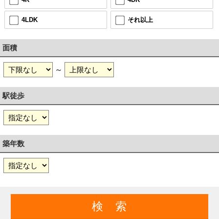
4LDK
それ以上
面積
～
駅徒歩
築年数