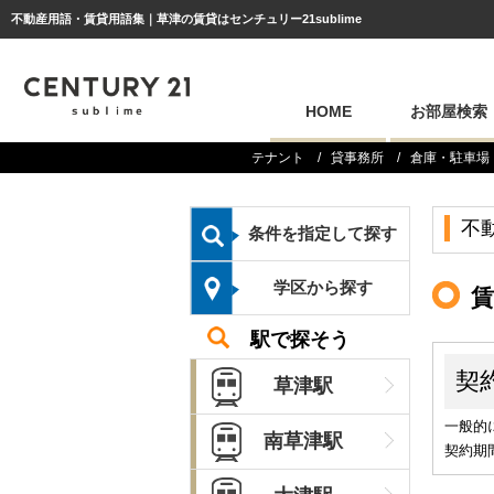
不動産用語・賃貸用語集｜草津の賃貸はセンチュリー21sublime
HOME
お部屋検索
テナント
貸事務所
倉庫・駐車場
条件を指定して探す
学区から探す
駅で探そう
草津駅
南草津駅