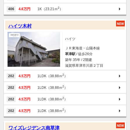
2
406
4.6万円
1K（23.21ｍ
）
ハイツ木村
ハイツ
ＪＲ東海道・山陽本線
草津駅
/ 徒歩26分
築年 35年 / 2階建
滋賀県草津市川原２丁目
2
202
4.5万円
1LDK（38.88ｍ
）
2
202
4.5万円
1LDK（38.88ｍ
）
2
202
4.5万円
1LDK（38.88ｍ
）
2
202
4.5万円
1LDK（38.88ｍ
）
ワイズレジデンス南草津