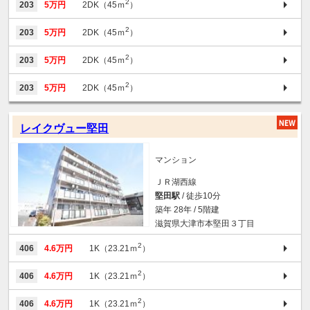
2
203
5万円
2DK（45ｍ
）
2
203
5万円
2DK（45ｍ
）
2
203
5万円
2DK（45ｍ
）
2
203
5万円
2DK（45ｍ
）
レイクヴュー堅田
マンション
ＪＲ湖西線
堅田駅
/ 徒歩10分
築年 28年 / 5階建
滋賀県大津市本堅田３丁目
2
406
4.6万円
1K（23.21ｍ
）
2
406
4.6万円
1K（23.21ｍ
）
2
406
4.6万円
1K（23.21ｍ
）