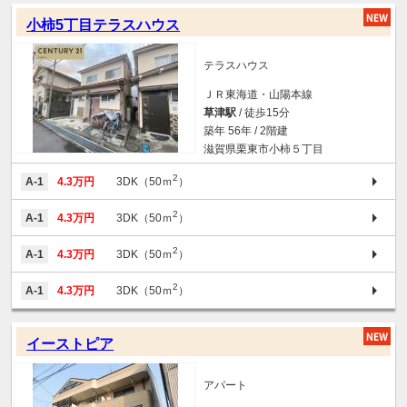
小柿5丁目テラスハウス
テラスハウス
ＪＲ東海道・山陽本線
草津駅
/ 徒歩15分
築年 56年 / 2階建
滋賀県栗東市小柿５丁目
2
A-1
4.3万円
3DK（50ｍ
）
2
A-1
4.3万円
3DK（50ｍ
）
2
A-1
4.3万円
3DK（50ｍ
）
2
A-1
4.3万円
3DK（50ｍ
）
イーストピア
アパート