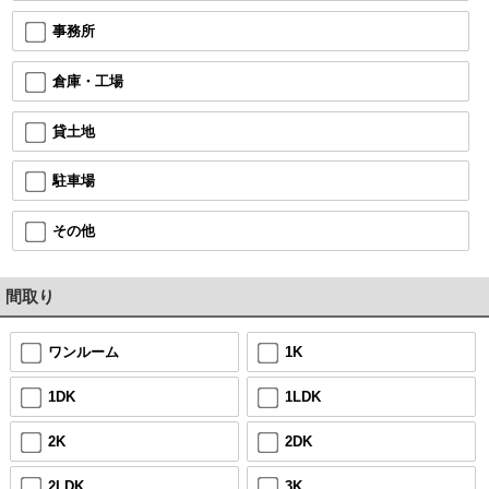
事務所
倉庫・工場
貸土地
駐車場
その他
間取り
ワンルーム
1K
1DK
1LDK
2K
2DK
2LDK
3K