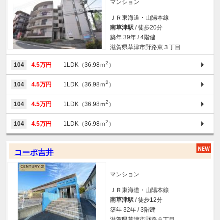
マンション
ＪＲ東海道・山陽本線
南草津駅
/ 徒歩20分
築年 39年 / 4階建
滋賀県草津市野路東３丁目
2
104
4.5万円
1LDK（36.98ｍ
）
2
104
4.5万円
1LDK（36.98ｍ
）
2
104
4.5万円
1LDK（36.98ｍ
）
2
104
4.5万円
1LDK（36.98ｍ
）
コーポ吉井
マンション
ＪＲ東海道・山陽本線
南草津駅
/ 徒歩12分
築年 32年 / 3階建
滋賀県草津市野路６丁目