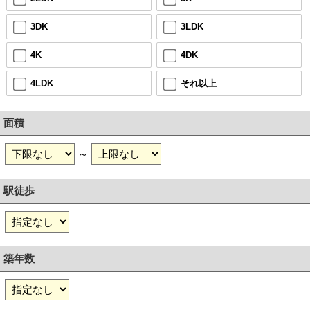
3DK
3LDK
4K
4DK
4LDK
それ以上
面積
～
駅徒歩
築年数