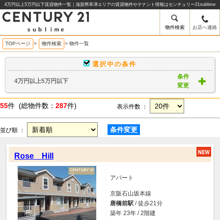
4万円以上5万円以下賃貸物件一覧｜滋賀県草津エリアの賃貸物件やテナント情報はセンチュリー21sublime
物件検索
お店へ連絡
TOPページ
>
物件検索
>
物件一覧
選択中の条件
条件
4万円以上5万円以下
変更
55
件 (総物件数：
287
件)
表示件数 ：
条件変更
並び順 ：
Rose Hill
アパート
京阪石山坂本線
唐橋前駅
/ 徒歩21分
築年 23年 / 2階建