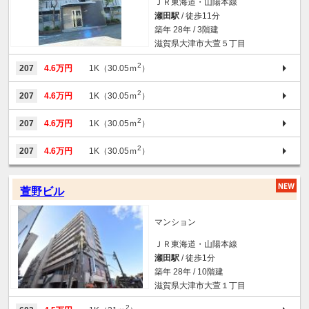
ＪＲ東海道・山陽本線
瀬田駅
/ 徒歩11分
築年 28年 / 3階建
滋賀県大津市大萱５丁目
2
207
4.6万円
1K（30.05ｍ
）
2
207
4.6万円
1K（30.05ｍ
）
2
207
4.6万円
1K（30.05ｍ
）
2
207
4.6万円
1K（30.05ｍ
）
萱野ビル
マンション
ＪＲ東海道・山陽本線
瀬田駅
/ 徒歩1分
築年 28年 / 10階建
滋賀県大津市大萱１丁目
2