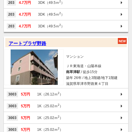
2
203
4.7万円
3DK（49.5ｍ
）
2
203
4.7万円
3DK（49.5ｍ
）
2
203
4.7万円
3DK（49.5ｍ
）
アートプラザ野路
マンション
ＪＲ東海道・山陽本線
南草津駅
/ 徒歩15分
築年 26年 / 地上3階建/地下1階建
滋賀県草津市野路東４丁目
2
3003
5万円
1K（26.12ｍ
）
2
3003
5万円
1K（25.02ｍ
）
2
3003
5万円
1K（25.02ｍ
）
2
3003
5万円
1K（25.02ｍ
）