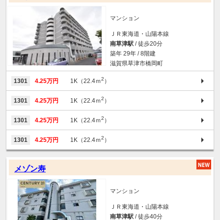
マンション
ＪＲ東海道・山陽本線
南草津駅
/ 徒歩20分
築年 29年 / 8階建
滋賀県草津市橋岡町
2
1301
4.25万円
1K（22.4ｍ
）
2
1301
4.25万円
1K（22.4ｍ
）
2
1301
4.25万円
1K（22.4ｍ
）
2
1301
4.25万円
1K（22.4ｍ
）
メゾン寿
マンション
ＪＲ東海道・山陽本線
南草津駅
/ 徒歩40分