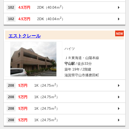
2
102
4.5万円
2DK（40.04ｍ
）
2
102
4.5万円
2DK（40.04ｍ
）
エストクレール
ハイツ
ＪＲ東海道・山陽本線
守山駅
/ 徒歩33分
築年 19年 / 2階建
滋賀県守山市播磨田町
2
208
5万円
1K（24.75ｍ
）
2
208
5万円
1K（24.75ｍ
）
2
208
5万円
1K（24.75ｍ
）
2
208
5万円
1K（24.75ｍ
）