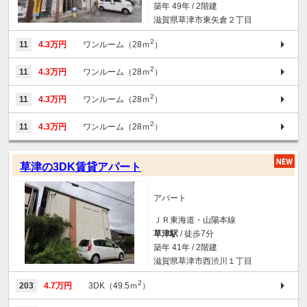
築年 49年 / 2階建
滋賀県草津市東矢倉２丁目
2
11
4.3万円
ワンルーム（28ｍ
）
2
11
4.3万円
ワンルーム（28ｍ
）
2
11
4.3万円
ワンルーム（28ｍ
）
2
11
4.3万円
ワンルーム（28ｍ
）
草津の3DK賃貸アパート
アパート
ＪＲ東海道・山陽本線
草津駅
/ 徒歩7分
築年 41年 / 2階建
滋賀県草津市西渋川１丁目
2
203
4.7万円
3DK（49.5ｍ
）