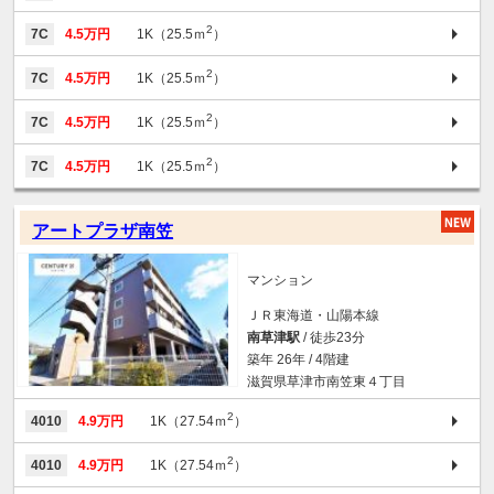
2
7C
4.5万円
1K（25.5ｍ
）
2
7C
4.5万円
1K（25.5ｍ
）
2
7C
4.5万円
1K（25.5ｍ
）
2
7C
4.5万円
1K（25.5ｍ
）
アートプラザ南笠
マンション
ＪＲ東海道・山陽本線
南草津駅
/ 徒歩23分
築年 26年 / 4階建
滋賀県草津市南笠東４丁目
2
4010
4.9万円
1K（27.54ｍ
）
2
4010
4.9万円
1K（27.54ｍ
）