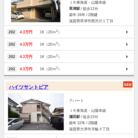
ＪＲ東海道・山陽本線
草津駅
/ 徒歩12分
築年 26年 / 2階建
滋賀県草津市西渋川１丁目
2
202
4.3万円
1K（20ｍ
）
2
202
4.3万円
1K（20ｍ
）
2
202
4.3万円
1K（20ｍ
）
2
202
4.3万円
1K（20ｍ
）
ハイツサントピア
アパート
ＪＲ東海道・山陽本線
瀬田駅
/ 徒歩15分
築年 32年 / 2階建
滋賀県大津市月輪３丁目