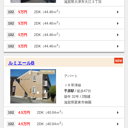
滋賀県大津市大江３丁目
2
102
5万円
2DK（44.46ｍ
）
2
102
5万円
2DK（44.46ｍ
）
2
102
5万円
2DK（44.46ｍ
）
2
102
5万円
2DK（44.46ｍ
）
ルミエールB
アパート
ＪＲ草津線
手原駅
/ 徒歩47分
築年 32年 / 2階建
滋賀県栗東市御園
2
102
4.5万円
2DK（40.04ｍ
）
2
102
4.5万円
2DK（40.04ｍ
）