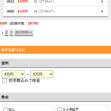
2
4013
4.9万円
1K（27.54ｍ
）
2
4008
4.9万円
1K（27.54ｍ
）
55
件 (総物件数：
287
件)
2
3
次の20件>>
1
条件を絞り込む
賃料
～
管理費込みで検索
敷金
なし
１ヶ月以下