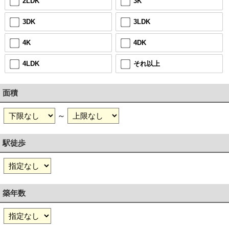
2LDK
3K
3DK
3LDK
4K
4DK
4LDK
それ以上
面積
～
駅徒歩
築年数