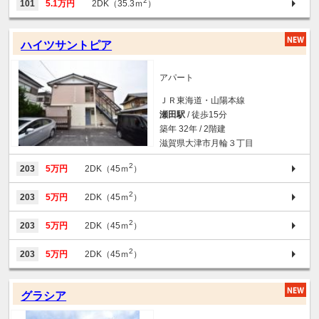
2
101
5.1万円
2DK（35.3ｍ
）
ハイツサントピア
アパート
ＪＲ東海道・山陽本線
瀬田駅
/ 徒歩15分
築年 32年 / 2階建
滋賀県大津市月輪３丁目
2
203
5万円
2DK（45ｍ
）
2
203
5万円
2DK（45ｍ
）
2
203
5万円
2DK（45ｍ
）
2
203
5万円
2DK（45ｍ
）
グラシア