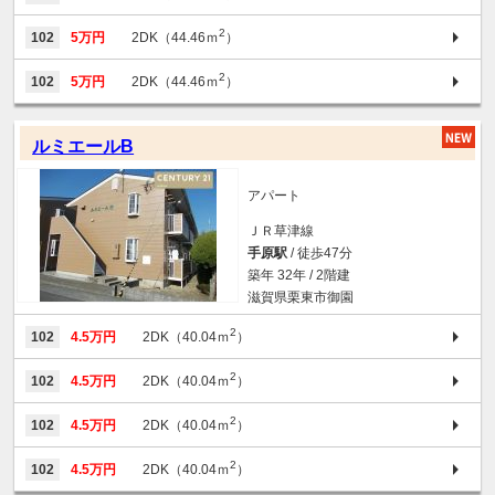
2
102
5万円
2DK（44.46ｍ
）
2
102
5万円
2DK（44.46ｍ
）
ルミエールB
アパート
ＪＲ草津線
手原駅
/ 徒歩47分
築年 32年 / 2階建
滋賀県栗東市御園
2
102
4.5万円
2DK（40.04ｍ
）
2
102
4.5万円
2DK（40.04ｍ
）
2
102
4.5万円
2DK（40.04ｍ
）
2
102
4.5万円
2DK（40.04ｍ
）