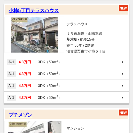
小柿5丁目テラスハウス
テラスハウス
ＪＲ東海道・山陽本線
草津駅
/ 徒歩15分
築年 56年 / 2階建
滋賀県栗東市小柿５丁目
2
A-1
4.3万円
3DK（50ｍ
）
2
A-1
4.3万円
3DK（50ｍ
）
2
A-1
4.3万円
3DK（50ｍ
）
2
A-1
4.3万円
3DK（50ｍ
）
プチメゾン
マンション