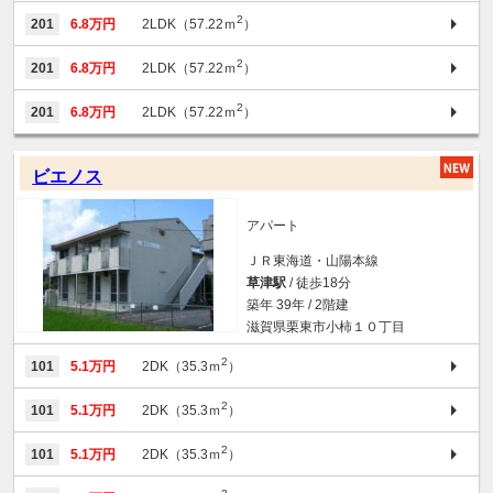
2
201
6.8万円
2LDK（57.22ｍ
）
2
201
6.8万円
2LDK（57.22ｍ
）
2
201
6.8万円
2LDK（57.22ｍ
）
ビエノス
アパート
ＪＲ東海道・山陽本線
草津駅
/ 徒歩18分
築年 39年 / 2階建
滋賀県栗東市小柿１０丁目
2
101
5.1万円
2DK（35.3ｍ
）
2
101
5.1万円
2DK（35.3ｍ
）
2
101
5.1万円
2DK（35.3ｍ
）