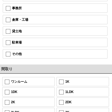
事務所
倉庫・工場
貸土地
駐車場
その他
間取り
ワンルーム
1K
1DK
1LDK
2K
2DK