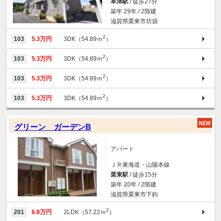
草津駅
/ 徒歩27分
築年 29年 / 2階建
滋賀県栗東市坊袋
2
103
5.3万円
3DK（54.89ｍ
）
2
103
5.3万円
3DK（54.89ｍ
）
2
103
5.3万円
3DK（54.89ｍ
）
2
103
5.3万円
3DK（54.89ｍ
）
グリーン ガーデンB
アパート
ＪＲ東海道・山陽本線
栗東駅
/ 徒歩15分
築年 20年 / 2階建
滋賀県栗東市下鈎
2
201
6.8万円
2LDK（57.22ｍ
）