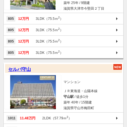
築年 25年 / 9階建
滋賀県大津市今堅田２丁目
2
805
12万円
3LDK（75.5ｍ
）
2
805
12万円
3LDK（75.5ｍ
）
2
805
12万円
3LDK（75.5ｍ
）
2
805
12万円
3LDK（75.5ｍ
）
セルバ守山
マンション
ＪＲ東海道・山陽本線
守山駅
/ 徒歩1分
築年 40年 / 15階建
滋賀県守山市梅田町
2
1011
11.48万円
2LDK（57.79ｍ
）