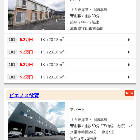
ＪＲ東海道・山陽本線
守山駅
/ 徒歩30分
築年 24年 / 2階建
滋賀県守山市古高町
2
101
5.2万円
1K（23.18ｍ
）
2
101
5.2万円
1K（23.18ｍ
）
2
101
5.2万円
1K（23.18ｍ
）
2
101
5.2万円
1K（23.18ｍ
）
ビエノス欲賀
アパート
ＪＲ東海道・山陽本線
守山駅
/ 徒歩50分 / 下物線 欲賀 バ
ス乗車時間20分 停歩5分
築年 2年 / 2階建