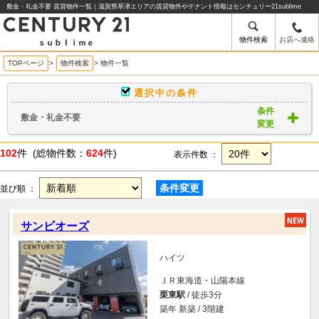
敷金・礼金不要 賃貸物件一覧｜滋賀県草津エリアの賃貸物件やテナント情報はセンチュリー21sublime
物件検索
お店へ連絡
TOPページ
>
物件検索
>
物件一覧
選択中の条件
条件
敷金・礼金不要
変更
102
件 (総物件数：
624
件)
表示件数 ：
条件変更
並び順 ：
サンビオーズ
ハイツ
ＪＲ東海道・山陽本線
栗東駅
/ 徒歩3分
築年 新築 / 3階建