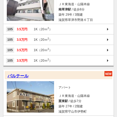
ＪＲ東海道・山陽本線
南草津駅
/ 徒歩8分
築年 29年 / 3階建
滋賀県草津市野路６丁目
2
105
3.5万円
1K（20ｍ
）
2
105
3.5万円
1K（20ｍ
）
2
105
3.5万円
1K（20ｍ
）
2
105
3.5万円
1K（20ｍ
）
パルテール
アパート
ＪＲ東海道・山陽本線
栗東駅
/ 徒歩7分
築年 27年 / 2階建
滋賀県守山市伊勢町