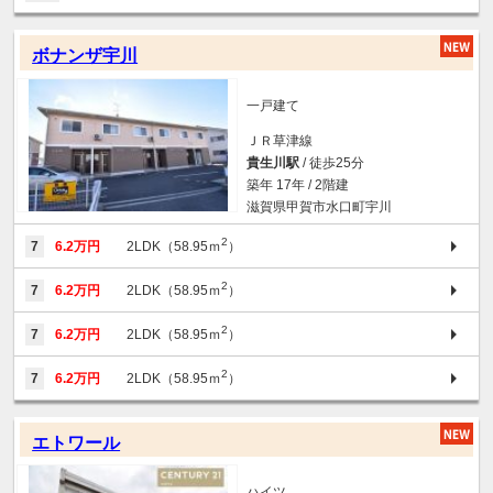
ボナンザ宇川
一戸建て
ＪＲ草津線
貴生川駅
/ 徒歩25分
築年 17年 / 2階建
滋賀県甲賀市水口町宇川
2
7
6.2万円
2LDK（58.95ｍ
）
2
7
6.2万円
2LDK（58.95ｍ
）
2
7
6.2万円
2LDK（58.95ｍ
）
2
7
6.2万円
2LDK（58.95ｍ
）
エトワール
ハイツ