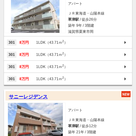
アパート
ＪＲ東海道・山陽本線
草津駅
/ 徒歩26分
築年 9年 / 3階建
滋賀県栗東市岡
2
301
8万円
1LDK（43.71ｍ
）
2
301
8万円
1LDK（43.71ｍ
）
2
301
8万円
1LDK（43.71ｍ
）
2
301
8万円
1LDK（43.71ｍ
）
サニーレジデンス
アパート
ＪＲ東海道・山陽本線
草津駅
/ 徒歩12分
築年 21年 / 3階建