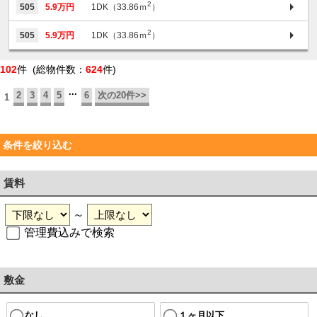
2
505
5.9万円
1DK（33.86ｍ
）
2
505
5.9万円
1DK（33.86ｍ
）
102
件 (総物件数：
624
件)
...
2
3
4
5
6
次の20件>>
1
条件を絞り込む
賃料
～
管理費込みで検索
敷金
なし
１ヶ月以下