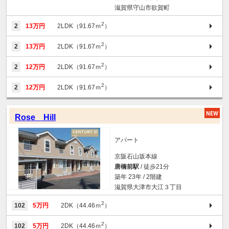
滋賀県守山市欲賀町
2
2
13万円
2LDK（91.67ｍ
）
2
2
13万円
2LDK（91.67ｍ
）
2
2
12万円
2LDK（91.67ｍ
）
2
2
12万円
2LDK（91.67ｍ
）
Rose Hill
アパート
京阪石山坂本線
唐橋前駅
/ 徒歩21分
築年 23年 / 2階建
滋賀県大津市大江３丁目
2
102
5万円
2DK（44.46ｍ
）
2
102
5万円
2DK（44.46ｍ
）