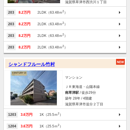
滋賀県草津市西渋川１丁目
2
203
8.2万円
2LDK（63.48ｍ
）
2
203
8.2万円
2LDK（63.48ｍ
）
2
203
8.2万円
2LDK（63.48ｍ
）
2
203
8.2万円
2LDK（63.48ｍ
）
シャンドフルール竹村
マンション
ＪＲ東海道・山陽本線
南草津駅
/ 徒歩29分
築年 28年 / 4階建
滋賀県草津市追分２丁目
2
1203
3.6万円
1K（25.5ｍ
）
2
1204
3.6万円
1K（25.5ｍ
）