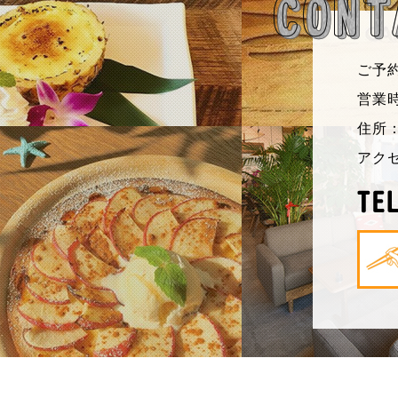
ご予
営業時
住所：
アク