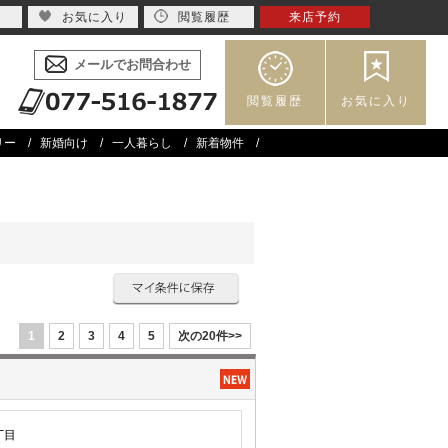
お気に入り
閲覧履歴
来店予約
メールでお問合わせ
閲覧履歴
お気に入り
リー
新婚向け
一人暮らし
新着物件
1
2
3
4
5
次の20件>>
丁目