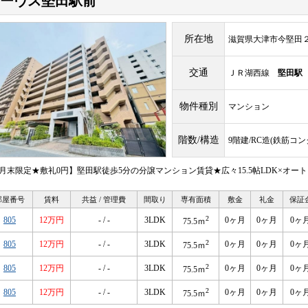
ーヴス堅田駅前
所在地
滋賀県大津市今堅田
交通
ＪＲ湖西線
堅田駅
物件種別
マンション
階数/構造
9階建/RC造(鉄筋コ
8月末限定★敷礼0円】堅田駅徒歩5分の分譲マンション賃貸★広々15.5帖LDK×オー
部屋番号
賃料
共益 / 管理費
間取り
専有面積
敷金
礼金
保証
2
805
12万円
- / -
3LDK
0ヶ月
0ヶ月
0ヶ
75.5ｍ
2
805
12万円
- / -
3LDK
0ヶ月
0ヶ月
0ヶ
75.5ｍ
2
805
12万円
- / -
3LDK
0ヶ月
0ヶ月
0ヶ
75.5ｍ
2
805
12万円
- / -
3LDK
0ヶ月
0ヶ月
0ヶ
75.5ｍ