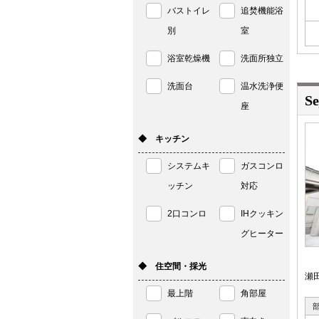
バストイレ
追焚機能浴
別
室
浴室乾燥機
洗面所独立
洗面台
温水洗浄便
S
座
◆ キッチン
システムキ
ガスコンロ
ッチン
対応
2口コンロ
IHクッキン
グヒーター
◆ 住空間・採光
瀬
最上階
角部屋