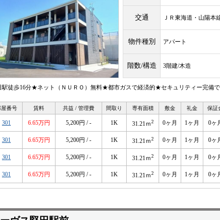
交通
ＪＲ東海道・山陽
物件種別
アパート
階数/構造
3階建/木造
田駅徒歩16分★ネット（ＮＵＲＯ）無料★都市ガスで経済的★セキュリティー完備で
部屋番号
賃料
共益 / 管理費
間取り
専有面積
敷金
礼金
保証
2
301
6.65万円
5,200円 / -
1K
0ヶ月
1ヶ月
0ヶ
31.21ｍ
2
301
6.65万円
5,200円 / -
1K
0ヶ月
1ヶ月
0ヶ
31.21ｍ
2
301
6.65万円
5,200円 / -
1K
0ヶ月
1ヶ月
0ヶ
31.21ｍ
2
301
6.65万円
5,200円 / -
1K
0ヶ月
1ヶ月
0ヶ
31.21ｍ