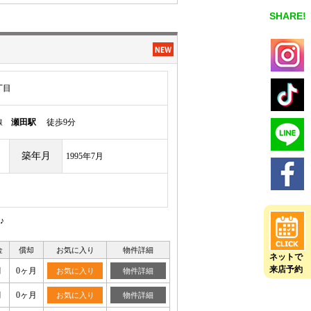
SHARE!
丁目
本線
瀬田駅
徒歩9分
築年月
1995年7月
♪
金
償却
お気に入り
物件詳細
ネットで
来店予約
月
0ヶ月
お気に入り
物件詳細
月
0ヶ月
お気に入り
物件詳細