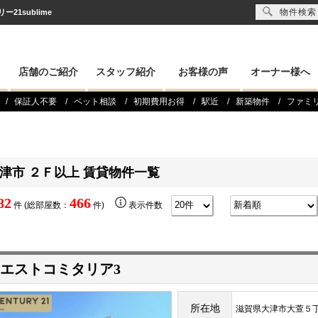
物件検索
1sublime
店舗のご紹介
スタッフ紹介
お客様の声
オーナー様へ
保証人不要
ペット相談
初期費用お得
駅近
新築物件
ファミ
津市 ２Ｆ以上 賃貸物件一覧
82
466
件 (総部屋数：
件)
表示件数
エストコミタリア3
所在地
滋賀県大津市大萱５