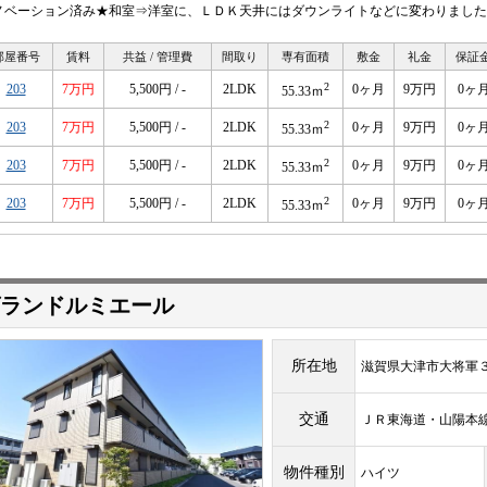
ノベーション済み★和室⇒洋室に、ＬＤＫ天井にはダウンライトなどに変わりました
部屋番号
賃料
共益 / 管理費
間取り
専有面積
敷金
礼金
保証
2
203
7万円
5,500円 / -
2LDK
0ヶ月
9万円
0ヶ
55.33ｍ
2
203
7万円
5,500円 / -
2LDK
0ヶ月
9万円
0ヶ
55.33ｍ
2
203
7万円
5,500円 / -
2LDK
0ヶ月
9万円
0ヶ
55.33ｍ
2
203
7万円
5,500円 / -
2LDK
0ヶ月
9万円
0ヶ
55.33ｍ
ランドルミエール
所在地
滋賀県大津市大将軍
交通
ＪＲ東海道・山陽
物件種別
ハイツ