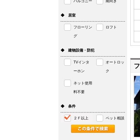
バルコニー
南向き
◆ 居室
フローリン
ロフト
グ
◆ 建物設備・防犯
TVインタ
オートロッ
フ
ーホン
ク
ネット使用
料不要
◆ 条件
２Ｆ以上
ペット相談