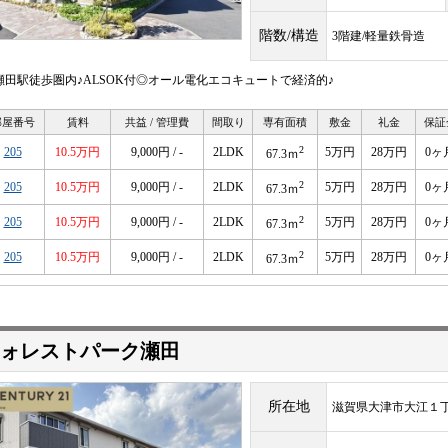
階数/構造
3階建/軽量鉄骨造
R瀬田駅徒歩圏内♪ALSOK付◎オール電化エコキュートで経済的♪
部屋番号
賃料
共益 / 管理費
間取り
専有面積
敷金
礼金
保証
2
205
10.5万円
9,000円 / -
2LDK
5万円
28万円
0ヶ
67.3ｍ
2
205
10.5万円
9,000円 / -
2LDK
5万円
28万円
0ヶ
67.3ｍ
2
205
10.5万円
9,000円 / -
2LDK
5万円
28万円
0ヶ
67.3ｍ
2
205
10.5万円
9,000円 / -
2LDK
5万円
28万円
0ヶ
67.3ｍ
ォレストパーク瀬田
所在地
滋賀県大津市大江１