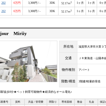
2
202
6万円
3,300円 / -
3DK
1ヶ月
1ヶ月
0ヶ
52.17ｍ
2
202
6万円
3,300円 / -
3DK
1ヶ月
1ヶ月
0ヶ
52.17ｍ
ejour Miriiy
所在地
滋賀県大津市大萱３
交通
ＪＲ東海道・山陽
物件種別
アパート
階数/構造
3階建/軽量鉄骨造
田駅徒歩8分★ペット飼育可能物件★経済的なオール電化♪
部屋番号
賃料
共益 / 管理費
間取り
専有面積
敷金
礼金
保証