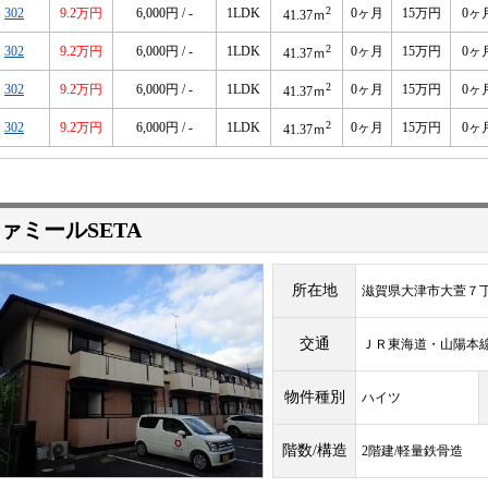
2
302
9.2万円
6,000円 / -
1LDK
0ヶ月
15万円
0ヶ
41.37ｍ
2
302
9.2万円
6,000円 / -
1LDK
0ヶ月
15万円
0ヶ
41.37ｍ
2
302
9.2万円
6,000円 / -
1LDK
0ヶ月
15万円
0ヶ
41.37ｍ
2
302
9.2万円
6,000円 / -
1LDK
0ヶ月
15万円
0ヶ
41.37ｍ
ァミールSETA
所在地
滋賀県大津市大萱７
交通
ＪＲ東海道・山陽
物件種別
ハイツ
階数/構造
2階建/軽量鉄骨造