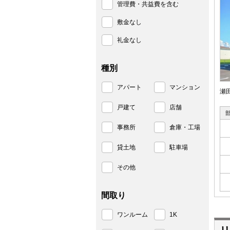
管理費・共益費を含む
敷金なし
礼金なし
種別
アパート
マンション
瀬
戸建て
店舗
事務所
倉庫・工場
貸土地
駐車場
その他
間取り
ワンルーム
1K