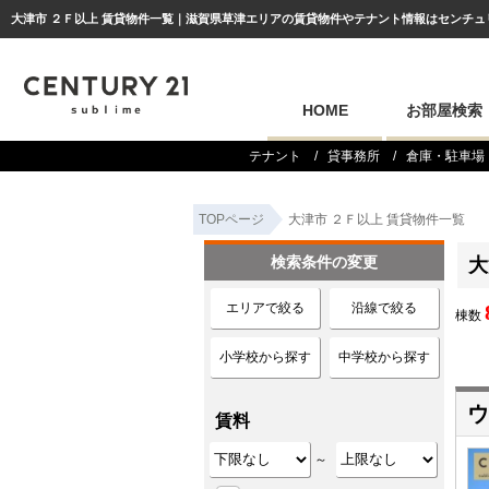
大津市 ２Ｆ以上 賃貸物件一覧｜滋賀県草津エリアの賃貸物件やテナント情報はセンチュリー2
HOME
お部屋検索
テナント
貸事務所
倉庫・駐車場
TOPページ
大津市 ２Ｆ以上 賃貸物件一覧
検索条件の変更
大
エリアで絞る
沿線で絞る
棟数
小学校から探す
中学校から探す
ウ
賃料
～