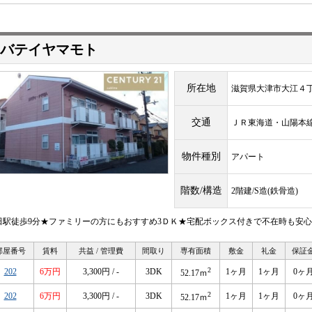
バテイヤマモト
所在地
滋賀県大津市大江４
交通
ＪＲ東海道・山陽
物件種別
アパート
階数/構造
2階建/S造(鉄骨造)
田駅徒歩9分★ファミリーの方にもおすすめ3ＤＫ★宅配ボックス付きで不在時も安心
部屋番号
賃料
共益 / 管理費
間取り
専有面積
敷金
礼金
保証
2
202
6万円
3,300円 / -
3DK
1ヶ月
1ヶ月
0ヶ
52.17ｍ
2
202
6万円
3,300円 / -
3DK
1ヶ月
1ヶ月
0ヶ
52.17ｍ