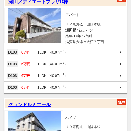
瀬田メディエートプラザD棟
アパート
ＪＲ東海道・山陽本線
瀬田駅
/ 徒歩20分
築年 17年 / 2階建
滋賀県大津市大江７丁目
2
D103
6万円
1LDK（40.07ｍ
）
2
D103
6万円
1LDK（40.07ｍ
）
2
D103
6万円
1LDK（40.07ｍ
）
2
D103
6万円
1LDK（40.07ｍ
）
グランドルミエール
ハイツ
ＪＲ東海道・山陽本線