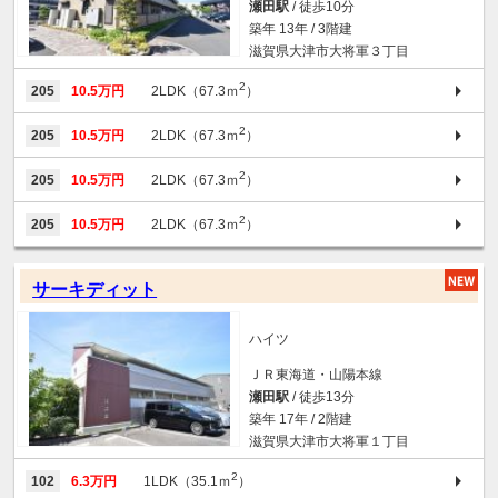
瀬田駅
/ 徒歩10分
築年 13年 / 3階建
滋賀県大津市大将軍３丁目
2
205
10.5万円
2LDK（67.3ｍ
）
2
205
10.5万円
2LDK（67.3ｍ
）
2
205
10.5万円
2LDK（67.3ｍ
）
2
205
10.5万円
2LDK（67.3ｍ
）
サーキディット
ハイツ
ＪＲ東海道・山陽本線
瀬田駅
/ 徒歩13分
築年 17年 / 2階建
滋賀県大津市大将軍１丁目
2
102
6.3万円
1LDK（35.1ｍ
）