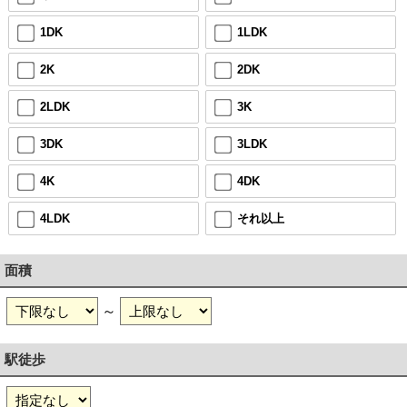
1DK
1LDK
2K
2DK
2LDK
3K
3DK
3LDK
4K
4DK
4LDK
それ以上
面積
～
駅徒歩