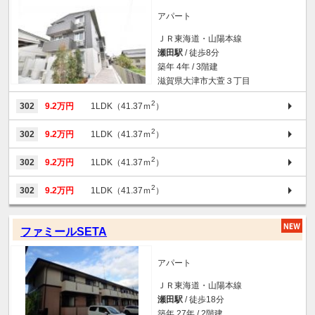
アパート
ＪＲ東海道・山陽本線
瀬田駅
/ 徒歩8分
築年 4年 / 3階建
滋賀県大津市大萱３丁目
2
302
9.2万円
1LDK（41.37ｍ
）
2
302
9.2万円
1LDK（41.37ｍ
）
2
302
9.2万円
1LDK（41.37ｍ
）
2
302
9.2万円
1LDK（41.37ｍ
）
ファミールSETA
アパート
ＪＲ東海道・山陽本線
瀬田駅
/ 徒歩18分
築年 27年 / 2階建