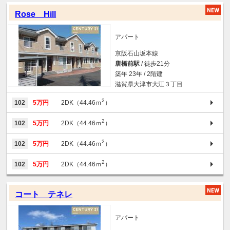
Rose Hill
アパート
京阪石山坂本線
唐橋前駅
/ 徒歩21分
築年 23年 / 2階建
滋賀県大津市大江３丁目
2
102
5万円
2DK（44.46ｍ
）
2
102
5万円
2DK（44.46ｍ
）
2
102
5万円
2DK（44.46ｍ
）
2
102
5万円
2DK（44.46ｍ
）
コート テネレ
アパート