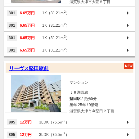
滋賀県大津市大萱５丁目
2
301
6.65万円
1K（31.21ｍ
）
2
301
6.65万円
1K（31.21ｍ
）
2
301
6.65万円
1K（31.21ｍ
）
2
301
6.65万円
1K（31.21ｍ
）
リーヴス堅田駅前
マンション
ＪＲ湖西線
堅田駅
/ 徒歩5分
築年 25年 / 9階建
滋賀県大津市今堅田２丁目
2
805
12万円
3LDK（75.5ｍ
）
2
805
12万円
3LDK（75.5ｍ
）