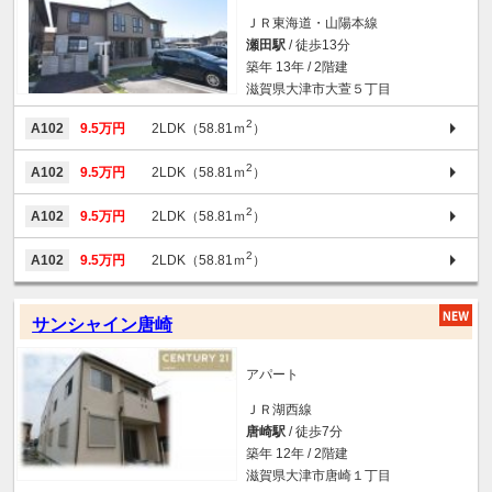
ＪＲ東海道・山陽本線
瀬田駅
/ 徒歩13分
築年 13年 / 2階建
滋賀県大津市大萱５丁目
2
A102
9.5万円
2LDK（58.81ｍ
）
2
A102
9.5万円
2LDK（58.81ｍ
）
2
A102
9.5万円
2LDK（58.81ｍ
）
2
A102
9.5万円
2LDK（58.81ｍ
）
サンシャイン唐崎
アパート
ＪＲ湖西線
唐崎駅
/ 徒歩7分
築年 12年 / 2階建
滋賀県大津市唐崎１丁目