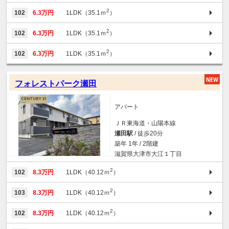
2
102
6.3万円
1LDK（35.1ｍ
）
2
102
6.3万円
1LDK（35.1ｍ
）
2
102
6.3万円
1LDK（35.1ｍ
）
フォレストパーク瀬田
アパート
ＪＲ東海道・山陽本線
瀬田駅
/ 徒歩20分
築年 1年 / 2階建
滋賀県大津市大江１丁目
2
102
8.3万円
1LDK（40.12ｍ
）
2
103
8.3万円
1LDK（40.12ｍ
）
2
102
8.3万円
1LDK（40.12ｍ
）