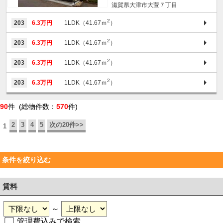
滋賀県大津市大萱７丁目
2
203
6.3万円
1LDK（41.67ｍ
）
2
203
6.3万円
1LDK（41.67ｍ
）
2
203
6.3万円
1LDK（41.67ｍ
）
2
203
6.3万円
1LDK（41.67ｍ
）
90
件 (総物件数：
570
件)
2
3
4
5
次の20件>>
1
条件を絞り込む
賃料
～
管理費込みで検索