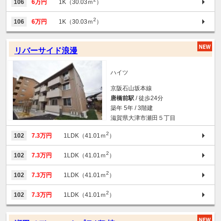
106
6万円
1K（30.03ｍ
）
2
106
6万円
1K（30.03ｍ
）
リバーサイド浪漫
ハイツ
京阪石山坂本線
唐橋前駅
/ 徒歩24分
築年 5年 / 3階建
滋賀県大津市瀬田５丁目
2
102
7.3万円
1LDK（41.01ｍ
）
2
102
7.3万円
1LDK（41.01ｍ
）
2
102
7.3万円
1LDK（41.01ｍ
）
2
102
7.3万円
1LDK（41.01ｍ
）