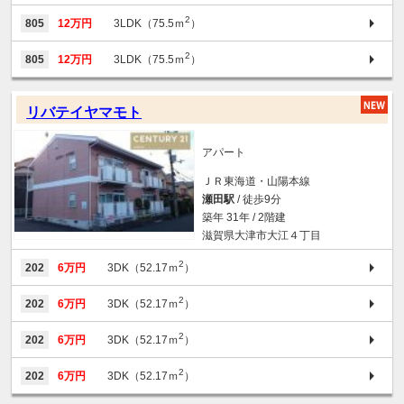
2
805
12万円
3LDK（75.5ｍ
）
2
805
12万円
3LDK（75.5ｍ
）
リバテイヤマモト
アパート
ＪＲ東海道・山陽本線
瀬田駅
/ 徒歩9分
築年 31年 / 2階建
滋賀県大津市大江４丁目
2
202
6万円
3DK（52.17ｍ
）
2
202
6万円
3DK（52.17ｍ
）
2
202
6万円
3DK（52.17ｍ
）
2
202
6万円
3DK（52.17ｍ
）