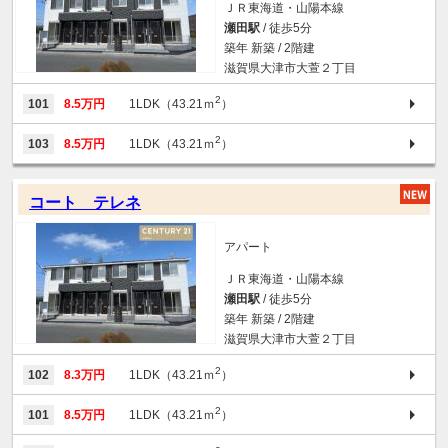
ＪＲ東海道・山陽本線
瀬田駅
/ 徒歩5分
築年 新築 / 2階建
滋賀県大津市大萱２丁目
2
101
8.5万円
1LDK（43.21ｍ
）
2
103
8.5万円
1LDK（43.21ｍ
）
コート テレネ
アパート
ＪＲ東海道・山陽本線
瀬田駅
/ 徒歩5分
築年 新築 / 2階建
滋賀県大津市大萱２丁目
2
102
8.3万円
1LDK（43.21ｍ
）
2
101
8.5万円
1LDK（43.21ｍ
）