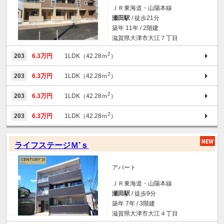
ＪＲ東海道・山陽本線
瀬田駅
/ 徒歩21分
築年 11年 / 2階建
滋賀県大津市大江７丁目
2
203
6.3万円
1LDK（42.28ｍ
）
2
203
6.3万円
1LDK（42.28ｍ
）
2
203
6.3万円
1LDK（42.28ｍ
）
2
203
6.3万円
1LDK（42.28ｍ
）
ライフステージＭ’ｓ
アパート
ＪＲ東海道・山陽本線
瀬田駅
/ 徒歩9分
築年 7年 / 3階建
滋賀県大津市大江４丁目