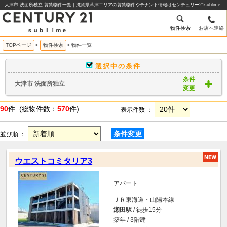
大津市 洗面所独立 賃貸物件一覧｜滋賀県草津エリアの賃貸物件やテナント情報はセンチュリー21sublime
物件検索
お店へ連絡
TOPページ
>
物件検索
>
物件一覧
選択中の条件
条件
大津市 洗面所独立
変更
90
件 (総物件数：
570
件)
表示件数 ：
条件変更
並び順 ：
ウエストコミタリア3
アパート
ＪＲ東海道・山陽本線
瀬田駅
/ 徒歩15分
築年 / 3階建