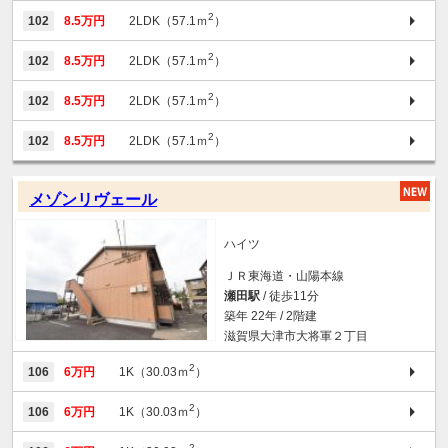
2
102
8.5万円
2LDK（57.1ｍ
）
2
102
8.5万円
2LDK（57.1ｍ
）
2
102
8.5万円
2LDK（57.1ｍ
）
2
102
8.5万円
2LDK（57.1ｍ
）
メゾンリヴェール
ハイツ
ＪＲ東海道・山陽本線
瀬田駅
/ 徒歩11分
築年 22年 / 2階建
滋賀県大津市大将軍２丁目
2
106
6万円
1K（30.03ｍ
）
2
106
6万円
1K（30.03ｍ
）
2