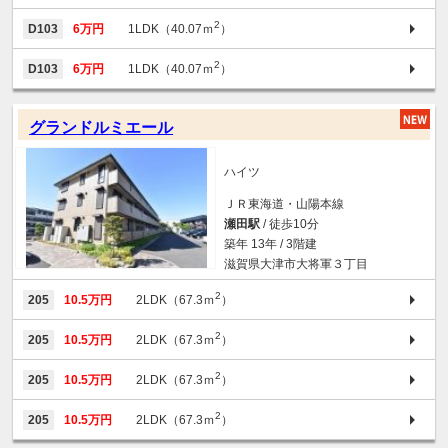
2
D103
6万円
1LDK（40.07ｍ
）
2
D103
6万円
1LDK（40.07ｍ
）
グランドルミエール
ハイツ
ＪＲ東海道・山陽本線
瀬田駅
/ 徒歩10分
築年 13年 / 3階建
滋賀県大津市大将軍３丁目
2
205
10.5万円
2LDK（67.3ｍ
）
2
205
10.5万円
2LDK（67.3ｍ
）
2
205
10.5万円
2LDK（67.3ｍ
）
2
205
10.5万円
2LDK（67.3ｍ
）