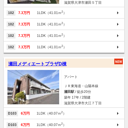
滋賀県大津市瀬田５丁目
2
102
7.3万円
1LDK（41.01ｍ
）
2
102
7.3万円
1LDK（41.01ｍ
）
2
102
7.3万円
1LDK（41.01ｍ
）
2
102
7.3万円
1LDK（41.01ｍ
）
瀬田メディエートプラザD棟
アパート
ＪＲ東海道・山陽本線
瀬田駅
/ 徒歩20分
築年 17年 / 2階建
滋賀県大津市大江７丁目
2
D103
6万円
1LDK（40.07ｍ
）
2
D103
6万円
1LDK（40.07ｍ
）