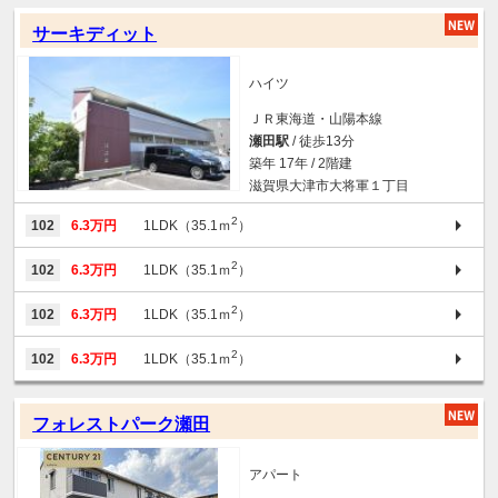
サーキディット
ハイツ
ＪＲ東海道・山陽本線
瀬田駅
/ 徒歩13分
築年 17年 / 2階建
滋賀県大津市大将軍１丁目
2
102
6.3万円
1LDK（35.1ｍ
）
2
102
6.3万円
1LDK（35.1ｍ
）
2
102
6.3万円
1LDK（35.1ｍ
）
2
102
6.3万円
1LDK（35.1ｍ
）
フォレストパーク瀬田
アパート