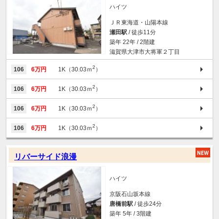
ハイツ
ＪＲ東海道・山陽本線
瀬田駅
/ 徒歩11分
築年 22年 / 2階建
滋賀県大津市大将軍２丁目
2
106
6万円
1K（30.03ｍ
）
2
106
6万円
1K（30.03ｍ
）
2
106
6万円
1K（30.03ｍ
）
2
106
6万円
1K（30.03ｍ
）
リバーサイド浪漫
ハイツ
京阪石山坂本線
唐橋前駅
/ 徒歩24分
築年 5年 / 3階建