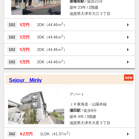
唐橋前駅
/ 徒歩21分
築年 23年 / 2階建
滋賀県大津市大江３丁目
2
102
5万円
2DK（44.46ｍ
）
2
102
5万円
2DK（44.46ｍ
）
2
102
5万円
2DK（44.46ｍ
）
2
102
5万円
2DK（44.46ｍ
）
Sejour Miriiy
アパート
ＪＲ東海道・山陽本線
瀬田駅
/ 徒歩8分
築年 4年 / 3階建
滋賀県大津市大萱３丁目
2
302
9.2万円
1LDK（41.37ｍ
）