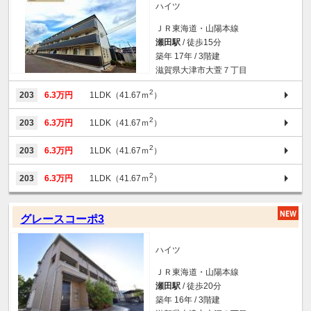
ハイツ
ＪＲ東海道・山陽本線
瀬田駅
/ 徒歩15分
築年 17年 / 3階建
滋賀県大津市大萱７丁目
2
203
6.3万円
1LDK（41.67ｍ
）
2
203
6.3万円
1LDK（41.67ｍ
）
2
203
6.3万円
1LDK（41.67ｍ
）
2
203
6.3万円
1LDK（41.67ｍ
）
グレースコーポ3
ハイツ
ＪＲ東海道・山陽本線
瀬田駅
/ 徒歩20分
築年 16年 / 3階建