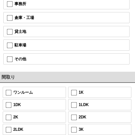
事務所
倉庫・工場
貸土地
駐車場
その他
間取り
ワンルーム
1K
1DK
1LDK
2K
2DK
2LDK
3K