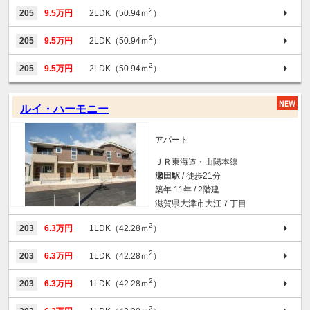
2
205
9.5万円
2LDK（50.94ｍ
）
2
205
9.5万円
2LDK（50.94ｍ
）
2
205
9.5万円
2LDK（50.94ｍ
）
ルイ・ハーモニー
アパート
ＪＲ東海道・山陽本線
瀬田駅
/ 徒歩21分
築年 11年 / 2階建
滋賀県大津市大江７丁目
2
203
6.3万円
1LDK（42.28ｍ
）
2
203
6.3万円
1LDK（42.28ｍ
）
2
203
6.3万円
1LDK（42.28ｍ
）
2