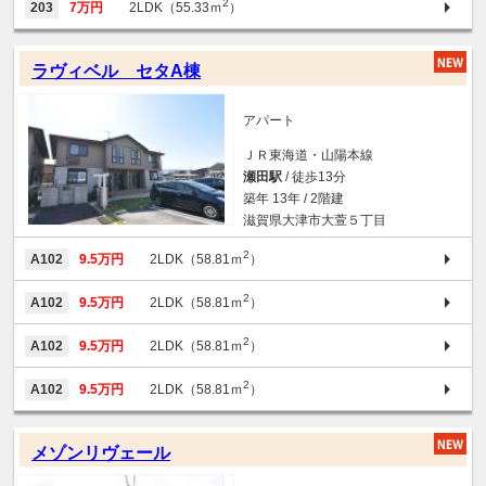
2
203
7万円
2LDK（55.33ｍ
）
ラヴィベル セタA棟
アパート
ＪＲ東海道・山陽本線
瀬田駅
/ 徒歩13分
築年 13年 / 2階建
滋賀県大津市大萱５丁目
2
A102
9.5万円
2LDK（58.81ｍ
）
2
A102
9.5万円
2LDK（58.81ｍ
）
2
A102
9.5万円
2LDK（58.81ｍ
）
2
A102
9.5万円
2LDK（58.81ｍ
）
メゾンリヴェール