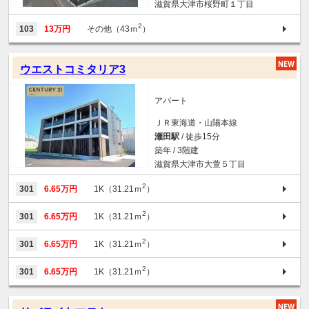
滋賀県大津市桜野町１丁目
2
103
13万円
その他（43ｍ
）
ウエストコミタリア3
アパート
ＪＲ東海道・山陽本線
瀬田駅
/ 徒歩15分
築年 / 3階建
滋賀県大津市大萱５丁目
2
301
6.65万円
1K（31.21ｍ
）
2
301
6.65万円
1K（31.21ｍ
）
2
301
6.65万円
1K（31.21ｍ
）
2
301
6.65万円
1K（31.21ｍ
）