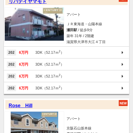
リバテイヤマモト
アパート
ＪＲ東海道・山陽本線
瀬田駅
/ 徒歩9分
築年 31年 / 2階建
滋賀県大津市大江４丁目
2
202
6万円
3DK（52.17ｍ
）
2
202
6万円
3DK（52.17ｍ
）
2
202
6万円
3DK（52.17ｍ
）
2
202
6万円
3DK（52.17ｍ
）
Rose Hill
アパート
京阪石山坂本線