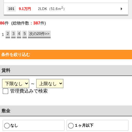
2
101
9.1万円
2LDK（51.6ｍ
）
86
件 (総物件数：
387
件)
2
3
4
5
次の20件>>
1
条件を絞り込む
賃料
～
管理費込みで検索
敷金
なし
１ヶ月以下