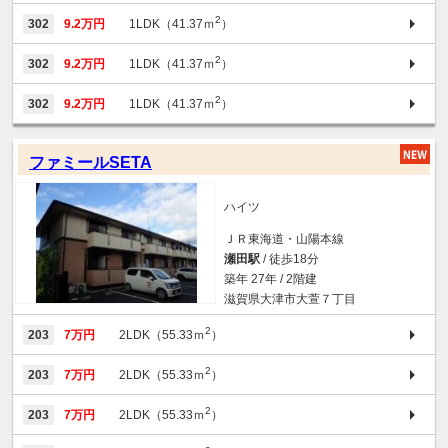
2
302
9.2万円
1LDK（41.37ｍ
）
2
302
9.2万円
1LDK（41.37ｍ
）
2
302
9.2万円
1LDK（41.37ｍ
）
ファミールSETA
ハイツ
ＪＲ東海道・山陽本線
瀬田駅
/ 徒歩18分
築年 27年 / 2階建
滋賀県大津市大萱７丁目
2
203
7万円
2LDK（55.33ｍ
）
2
203
7万円
2LDK（55.33ｍ
）
2
203
7万円
2LDK（55.33ｍ
）