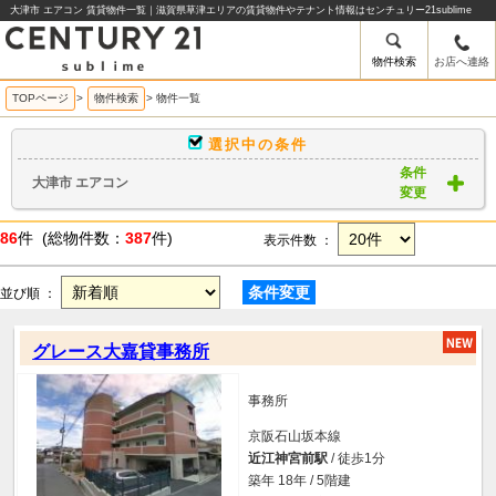
大津市 エアコン 賃貸物件一覧｜滋賀県草津エリアの賃貸物件やテナント情報はセンチュリー21sublime
物件検索
お店へ連絡
TOPページ
>
物件検索
>
物件一覧
選択中の条件
条件
大津市 エアコン
変更
86
件 (総物件数：
387
件)
表示件数 ：
条件変更
並び順 ：
グレース大嘉貸事務所
事務所
京阪石山坂本線
近江神宮前駅
/ 徒歩1分
築年 18年 / 5階建