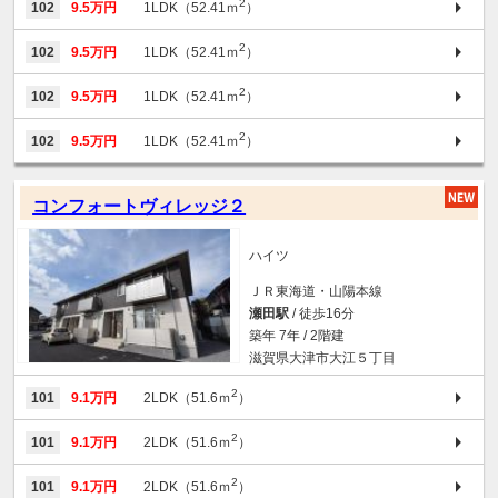
2
102
9.5万円
1LDK（52.41ｍ
）
2
102
9.5万円
1LDK（52.41ｍ
）
2
102
9.5万円
1LDK（52.41ｍ
）
2
102
9.5万円
1LDK（52.41ｍ
）
コンフォートヴィレッジ２
ハイツ
ＪＲ東海道・山陽本線
瀬田駅
/ 徒歩16分
築年 7年 / 2階建
滋賀県大津市大江５丁目
2
101
9.1万円
2LDK（51.6ｍ
）
2
101
9.1万円
2LDK（51.6ｍ
）
2
101
9.1万円
2LDK（51.6ｍ
）