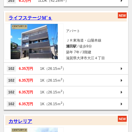
203
6.3万円
1LDK（42.28ｍ
）
ライフステージＭ’ｓ
アパート
ＪＲ東海道・山陽本線
瀬田駅
/ 徒歩9分
築年 7年 / 3階建
滋賀県大津市大江４丁目
2
102
6.35万円
1K（26.15ｍ
）
2
102
6.35万円
1K（26.15ｍ
）
2
102
6.35万円
1K（26.15ｍ
）
2
102
6.35万円
1K（26.15ｍ
）
カサレリア