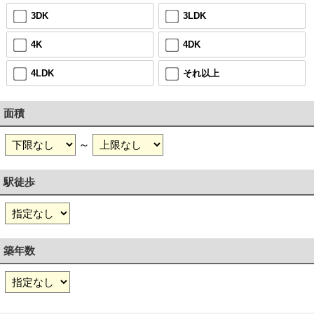
3DK
3LDK
4K
4DK
4LDK
それ以上
面積
～
駅徒歩
築年数