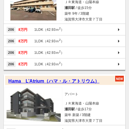
ＪＲ東海道・山陽本線
瀬田駅
/ 徒歩15分
築年 9年 / 3階建
滋賀県大津市大萱７丁目
2
206
8万円
1LDK（42.93ｍ
）
2
206
8万円
1LDK（42.93ｍ
）
2
206
8万円
1LDK（42.93ｍ
）
2
206
8万円
1LDK（42.93ｍ
）
Hama L’Atrium（ハマ・ル・アトリウム）
アパート
ＪＲ東海道・山陽本線
瀬田駅
/ 徒歩17分
築年 新築 / 3階建
滋賀県大津市大萱７丁目