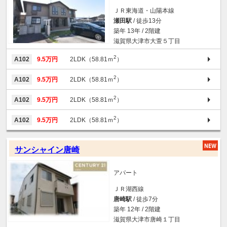
ＪＲ東海道・山陽本線
瀬田駅
/ 徒歩13分
築年 13年 / 2階建
滋賀県大津市大萱５丁目
2
A102
9.5万円
2LDK（58.81ｍ
）
2
A102
9.5万円
2LDK（58.81ｍ
）
2
A102
9.5万円
2LDK（58.81ｍ
）
2
A102
9.5万円
2LDK（58.81ｍ
）
サンシャイン唐崎
アパート
ＪＲ湖西線
唐崎駅
/ 徒歩7分
築年 12年 / 2階建
滋賀県大津市唐崎１丁目