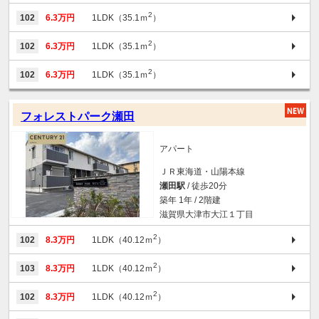
2
102
6.3万円
1LDK（35.1ｍ
）
2
102
6.3万円
1LDK（35.1ｍ
）
2
102
6.3万円
1LDK（35.1ｍ
）
フォレストパーク瀬田
アパート
ＪＲ東海道・山陽本線
瀬田駅
/ 徒歩20分
築年 1年 / 2階建
滋賀県大津市大江１丁目
2
102
8.3万円
1LDK（40.12ｍ
）
2
103
8.3万円
1LDK（40.12ｍ
）
2
102
8.3万円
1LDK（40.12ｍ
）