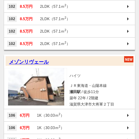
2
102
8.5万円
2LDK（57.1ｍ
）
2
102
8.5万円
2LDK（57.1ｍ
）
2
102
8.5万円
2LDK（57.1ｍ
）
2
102
8.5万円
2LDK（57.1ｍ
）
メゾンリヴェール
ハイツ
ＪＲ東海道・山陽本線
瀬田駅
/ 徒歩11分
築年 22年 / 2階建
滋賀県大津市大将軍２丁目
2
106
6万円
1K（30.03ｍ
）
2
106
6万円
1K（30.03ｍ
）
2