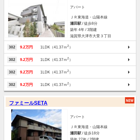
アパート
ＪＲ東海道・山陽本線
瀬田駅
/ 徒歩8分
築年 4年 / 3階建
滋賀県大津市大萱３丁目
2
302
9.2万円
1LDK（41.37ｍ
）
2
302
9.2万円
1LDK（41.37ｍ
）
2
302
9.2万円
1LDK（41.37ｍ
）
2
302
9.2万円
1LDK（41.37ｍ
）
ファミールSETA
アパート
ＪＲ東海道・山陽本線
瀬田駅
/ 徒歩18分
築年 27年 / 2階建