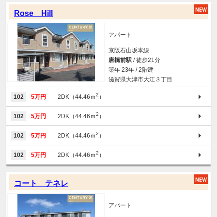
Rose Hill
アパート
京阪石山坂本線
唐橋前駅
/ 徒歩21分
築年 23年 / 2階建
滋賀県大津市大江３丁目
2
102
5万円
2DK（44.46ｍ
）
2
102
5万円
2DK（44.46ｍ
）
2
102
5万円
2DK（44.46ｍ
）
2
102
5万円
2DK（44.46ｍ
）
コート テネレ
アパート