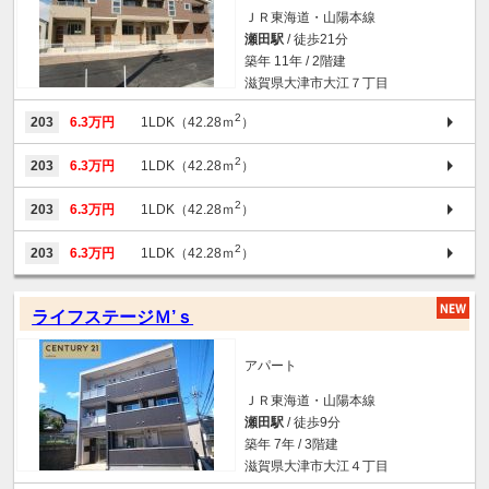
ＪＲ東海道・山陽本線
瀬田駅
/ 徒歩21分
築年 11年 / 2階建
滋賀県大津市大江７丁目
2
203
6.3万円
1LDK（42.28ｍ
）
2
203
6.3万円
1LDK（42.28ｍ
）
2
203
6.3万円
1LDK（42.28ｍ
）
2
203
6.3万円
1LDK（42.28ｍ
）
ライフステージＭ’ｓ
アパート
ＪＲ東海道・山陽本線
瀬田駅
/ 徒歩9分
築年 7年 / 3階建
滋賀県大津市大江４丁目