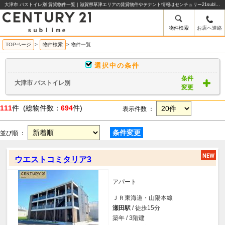
大津市 バストイレ別 賃貸物件一覧｜滋賀県草津エリアの賃貸物件やテナント情報はセンチュリー21sublime
物件検索
お店へ連絡
TOPページ
>
物件検索
>
物件一覧
選択中の条件
条件
大津市 バストイレ別
変更
111
件 (総物件数：
694
件)
表示件数 ：
条件変更
並び順 ：
ウエストコミタリア3
アパート
ＪＲ東海道・山陽本線
瀬田駅
/ 徒歩15分
築年 / 3階建