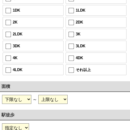
1DK
1LDK
2K
2DK
2LDK
3K
3DK
3LDK
4K
4DK
4LDK
それ以上
面積
～
駅徒歩