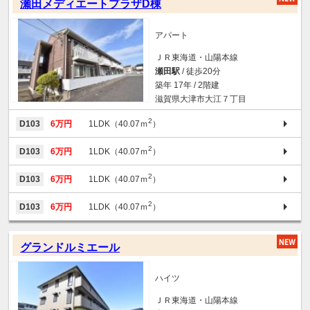
瀬田メディエートプラザD棟
アパート
ＪＲ東海道・山陽本線
瀬田駅
/ 徒歩20分
築年 17年 / 2階建
滋賀県大津市大江７丁目
2
D103
6万円
1LDK（40.07ｍ
）
2
D103
6万円
1LDK（40.07ｍ
）
2
D103
6万円
1LDK（40.07ｍ
）
2
D103
6万円
1LDK（40.07ｍ
）
グランドルミエール
ハイツ
ＪＲ東海道・山陽本線