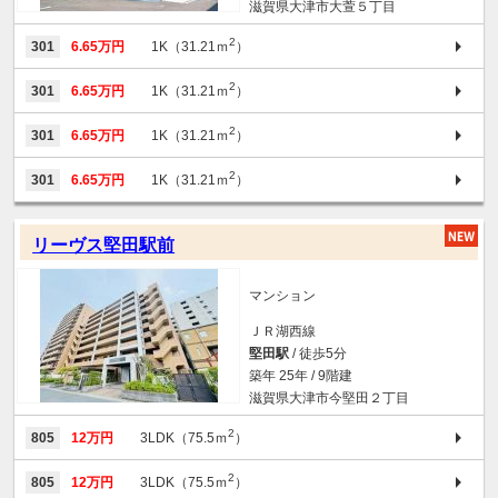
滋賀県大津市大萱５丁目
2
301
6.65万円
1K（31.21ｍ
）
2
301
6.65万円
1K（31.21ｍ
）
2
301
6.65万円
1K（31.21ｍ
）
2
301
6.65万円
1K（31.21ｍ
）
リーヴス堅田駅前
マンション
ＪＲ湖西線
堅田駅
/ 徒歩5分
築年 25年 / 9階建
滋賀県大津市今堅田２丁目
2
805
12万円
3LDK（75.5ｍ
）
2
805
12万円
3LDK（75.5ｍ
）