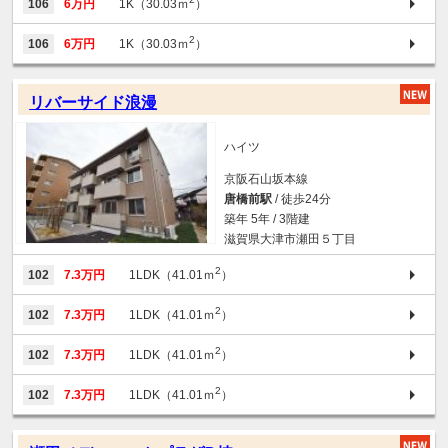
106
6万円
1K（30.03ｍ
）
2
106
6万円
1K（30.03ｍ
）
リバーサイド浪漫
ハイツ
京阪石山坂本線
唐橋前駅
/ 徒歩24分
築年 5年 / 3階建
滋賀県大津市瀬田５丁目
2
102
7.3万円
1LDK（41.01ｍ
）
2
102
7.3万円
1LDK（41.01ｍ
）
2
102
7.3万円
1LDK（41.01ｍ
）
2
102
7.3万円
1LDK（41.01ｍ
）