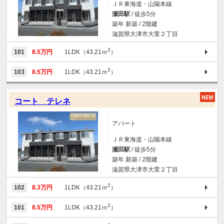
ＪＲ東海道・山陽本線
瀬田駅
/ 徒歩5分
築年 新築 / 2階建
滋賀県大津市大萱２丁目
2
101
8.5万円
1LDK（43.21ｍ
）
2
103
8.5万円
1LDK（43.21ｍ
）
コート テレネ
アパート
ＪＲ東海道・山陽本線
瀬田駅
/ 徒歩5分
築年 新築 / 2階建
滋賀県大津市大萱２丁目
2
102
8.3万円
1LDK（43.21ｍ
）
2
101
8.5万円
1LDK（43.21ｍ
）