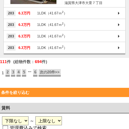
滋賀県大津市大萱７丁目
2
203
6.3万円
1LDK（41.67ｍ
）
2
203
6.3万円
1LDK（41.67ｍ
）
2
203
6.3万円
1LDK（41.67ｍ
）
2
203
6.3万円
1LDK（41.67ｍ
）
111
件 (総物件数：
694
件)
...
2
3
4
5
6
次の20件>>
1
条件を絞り込む
賃料
～
管理費込みで検索