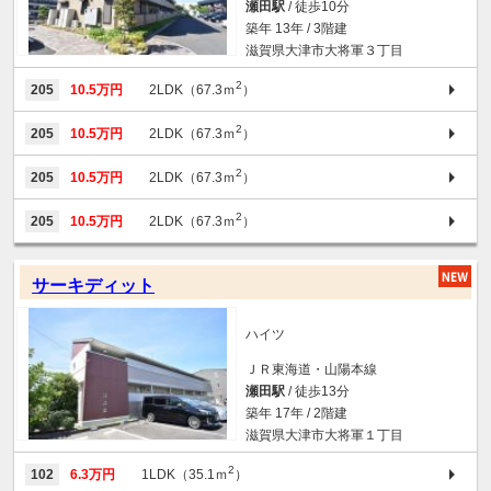
瀬田駅
/ 徒歩10分
築年 13年 / 3階建
滋賀県大津市大将軍３丁目
2
205
10.5万円
2LDK（67.3ｍ
）
2
205
10.5万円
2LDK（67.3ｍ
）
2
205
10.5万円
2LDK（67.3ｍ
）
2
205
10.5万円
2LDK（67.3ｍ
）
サーキディット
ハイツ
ＪＲ東海道・山陽本線
瀬田駅
/ 徒歩13分
築年 17年 / 2階建
滋賀県大津市大将軍１丁目
2
102
6.3万円
1LDK（35.1ｍ
）