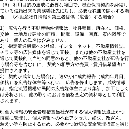
（6） 利用目的の達成に必要な範囲で、機密保持契約を締結し
ている信頼出来る業務委託先に対し、必要な範囲で開示する場
合。 《不動産物件情報を第三者提供（広告）する場合》
1） 広告を行う不動産物件情報は、物件種目、所在地、価格、
交通、土地及び建物の面積、 間取、設備、写真、案内図等で
あり、個人の氏名は含みません。
2） 指定流通機構への登録、インターネット、不動産情報誌、
チラシ等の広告媒体を通じて直接、 または他の不動産会社を
通じて間接的（当社の同意のもと、他の不動産会社が広告を行
う場合等を含む）に、 契約の相手方や売買・賃貸借希望者に
提供されます。
3） 契約が成立した場合は、速やかに成約報告（成約年月日、
価格）を広告媒体主等へ行い、 広告を停止します。成約情報
は、指定流通機構や民間の広告媒体主により集計、加工もしく
は分析され、 他の取引における価格査定の資料等として利用
されます。
6. 個人情報の安全管理措置当社が有する個人情報は適正かつ
慎重に管理し、個人情報への不正アクセス、紛失、改ざん、
漏えい等を防止するため、必要かつ適切な安全管理措置を講じ