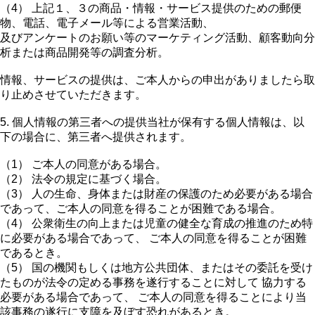
（4） 上記１、３の商品・情報・サービス提供のための郵便
物、電話、電子メール等による営業活動、
及びアンケートのお願い等のマーケティング活動、顧客動向分
析または商品開発等の調査分析。
情報、サービスの提供は、ご本人からの申出がありましたら取
り止めさせていただきます。
5. 個人情報の第三者への提供当社が保有する個人情報は、以
下の場合に、第三者へ提供されます。
（1） ご本人の同意がある場合。
（2） 法令の規定に基づく場合。
（3） 人の生命、身体または財産の保護のため必要がある場合
であって、ご本人の同意を得ることが困難である場合。
（4） 公衆衛生の向上または児童の健全な育成の推進のため特
に必要がある場合であって、 ご本人の同意を得ることが困難
であるとき。
（5） 国の機関もしくは地方公共団体、またはその委託を受け
たものが法令の定める事務を遂行することに対して 協力する
必要がある場合であって、 ご本人の同意を得ることにより当
該事務の遂行に支障を及ぼす恐れがあるとき。