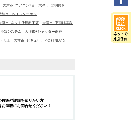
大津市+エアコン2台
大津市+照明付き
大津市+TVインターホン
大津市+ネット使用料不要
大津市+平面駐車場
間換気システム
大津市+シャッター雨戸
ネットで
来店予約
２Ｆ以上
大津市+セキュリティ会社加入済
の確認や詳細を知りたい方
はお気軽にお問合せください！