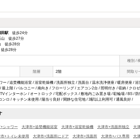
瀬田駅
徒歩24分
山 徒歩27分
 徒歩28分
徒歩28分
種別 / 
階層
2階
間取り
ワー / 追焚機能浴室 / 浴室乾燥機 / 洗面所独立 / 洗面台 / 温水洗浄便座 / 暖房便座 / 
 / 最上階 / バルコニー / 南向き / フローリング / エアコン2台 / 照明付き / 収納 / ク
Vインターホン / オートロック / 宅配ボックス / 敷地内ごみ置き場 / 駐輪場 / BS / 防
ンロ / キッチン未使用 / 陽当り良好 / 閑静な住宅地 / 3駅以上利用可 / 通風良好 /
す
市+シャワー
大津市+追焚機能浴室
大津市+浴室乾燥機
大津市+洗面所独立
大
津市+トイレ未使用
大津市+洗面所にドア
大津市+洗面所
大津市+バス専用
大