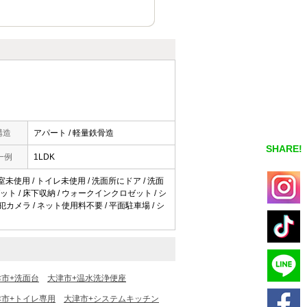
構造
アパート / 軽量鉄骨造
SHARE!
一例
1LDK
浴室未使用 / トイレ未使用 / 洗面所にドア / 洗面
ロゼット / 床下収納 / ウォークインクロゼット / シ
犯カメラ / ネット使用料不要 / 平面駐車場 / シ
津市+洗面台
大津市+温水洗浄便座
津市+トイレ専用
大津市+システムキッチン