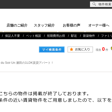
物件検索
店舗のご紹介
スタッフ紹介
お客様の声
オーナー様へ
保証人不要
ペット相談
初期費用お得
駅近
新築物件
ファミ
0
現在
件
re du Soir Un 瀬田の1LDK賃貸アパート！