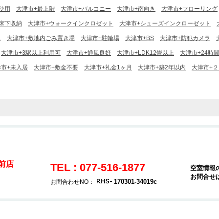
使用
大津市+最上階
大津市+バルコニー
大津市+南向き
大津市+フローリング
床下収納
大津市+ウォークインクロゼット
大津市+シューズインクローゼット
ス
大津市+敷地内ごみ置き場
大津市+駐輪場
大津市+BS
大津市+防犯カメラ
大津市+3駅以上利用可
大津市+通風良好
大津市+LDK12畳以上
大津市+24時
津市+未入居
大津市+敷金不要
大津市+礼金1ヶ月
大津市+築2年以内
大津市+
駅前店
TEL : 077-516-1877
空室情報
お問合せ
170301-34019c
お問合わせNO：