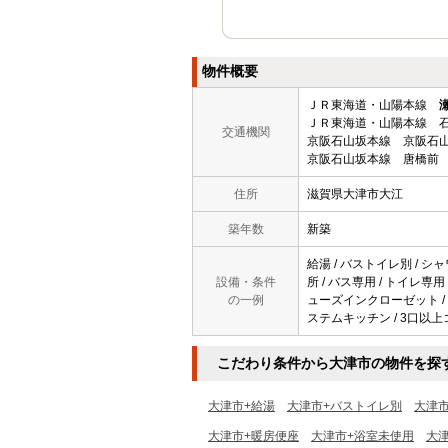
物件概要
ＪＲ東海道・山陽本線
ＪＲ東海道・山陽本線 石
交通機関
京阪石山坂本線 京阪石山
京阪石山坂本線 唐橋前 
住所
滋賀県大津市大江
築年数
新築
給湯 / バストイレ別 / シャ
設備・条件
所 / バス専用 / トイレ専用
の一例
ューズインクローゼット / T
ステムキッチン / 3口以上コ
こだわり条件から大津市の物件を探
大津市+給湯
大津市+バストイレ別
大津
大津市+暖房便座
大津市+浴室未使用
大