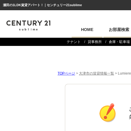
瀬田の1LDK賃貸アパート！｜センチュリー21sublime
HOME
お部屋検索
テナント
貸事務所
倉庫・駐車場
TOPページ
>
大津市の賃貸情報一覧
>
Lumie