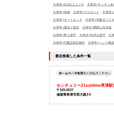
大津市+3口以上コンロ
大津市+キッチン未
大津市+収納
大津市+クロゼット
大津市+
大津市+オートロック
大津市+宅配ボック
大津市+陽当り良好
大津市+閑静な住宅地
大津市+即入居可
大津市+年内入居可
大
大津市+IT重説対応物件
大津市+ペット相談
最近検索した条件一覧
センチュリー21sublime草津
〒525-0037
滋賀県草津市西大路3-5