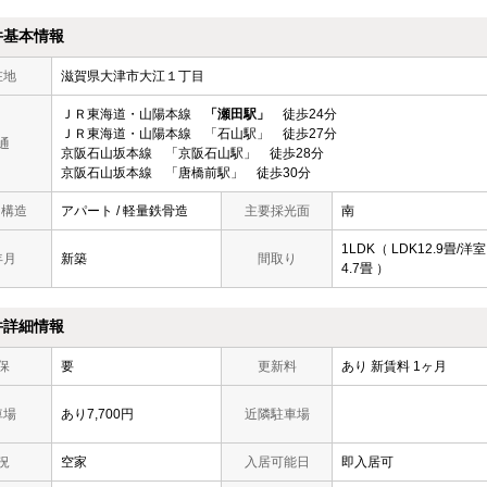
件基本情報
在地
滋賀県大津市大江１丁目
ＪＲ東海道・山陽本線
「瀬田駅」
徒歩24分
ＪＲ東海道・山陽本線 「石山駅」 徒歩27分
通
京阪石山坂本線 「京阪石山駅」 徒歩28分
京阪石山坂本線 「唐橋前駅」 徒歩30分
/ 構造
アパート / 軽量鉄骨造
主要採光面
南
1LDK（ LDK12.9畳/洋室
年月
新築
間取り
4.7畳 ）
件詳細情報
保
要
更新料
あり 新賃料 1ヶ月
車場
あり7,700円
近隣駐車場
況
空家
入居可能日
即入居可