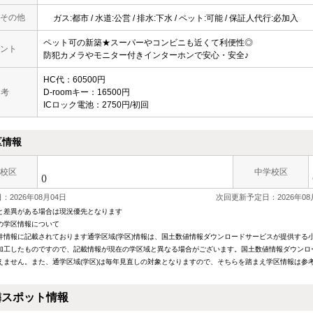
その他
ガス:都市 / 水道:公営 / 排水:下水 / ペット:可能 / 保証人代行:必加入
ペット可の新築★スーパーやコンビニも近くて利便性◎
ント
防犯カメラやモニター付きインターホンで安心・安全♪
HC代：60500円
 考
D-roomキー：16500円
ICロック電池：2750円/初回
区情報
校区
中学校区
()
2026年08月04日
次回更新予定日：2026年08
と差異がある場合は現況優先となります
の学区情報について
件情報に記載されております通学区域(学区)情報は、国土数値情報ダウンロードサービスが提供する小学
加工したものですので、記載情報が現在の学区域と異なる場合がございます。国土数値情報ダウンロ
えません。また、通学区域(学区)は毎年見直しの対象となりますので、そちらを踏まえ学区情報は参
隣スポット情報