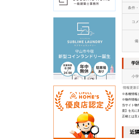
条件・
コメ
備
学
小学
情報更新日：
※各種情報
※物件情報
当サイト物
度】を元に
正確とは言
近