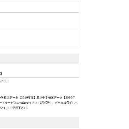
()
月18日
校区データ【2016年度】及び中学校区データ【2016年
ードサービスのWEBサイト上で記述通り、データは必ずしも
考としてご活用下さい。