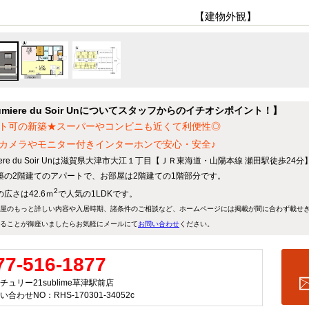
【建物外観】
umiere du Soir Unについてスタッフからのイチオシポイント！】
ト可の新築★スーパーやコンビニも近くて利便性◎
カメラやモニター付きインターホンで安心・安全♪
iere du Soir Unは滋賀県大津市大江１丁目【ＪＲ東海道・山陽本線 瀬田駅徒歩2
築の2階建てのアパートで、お部屋は2階建ての1階部分です。
2
広さは42.6ｍ
で人気の1LDKです。
屋のもっと詳しい内容や入居時期、諸条件のご相談など、ホームページには掲載が間に合わず載せ
ることが御座いましたらお気軽にメールにて
お問い合わせ
ください。
77-516-1877
チュリー21sublime草津駅前店
い合わせNO：RHS-170301-34052c