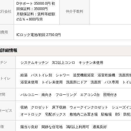
Dサポート 35000.0円 初
回保証料：35000円
代行会社
仲介手数料
月額保証料：賃料等総額
の1％＋800円/月
期費用
ICロック電池/初回 2750.0円
備詳細情報
チン
システムキッチン
3口以上コンロ
キッチン未使用
給湯
バストイレ別
シャワー
追焚機能浴室
浴室乾燥機
洗面所
トイレ
浴室未使用
トイレ未使用
洗面所にドア
洗面所
バス専用
トイ
空間
バルコニー
南向き
フローリング
エアコン2台
照明付き
収納
クロゼット
床下収納
ウォークインクロゼット
シューズイ
サービス
オートロック
宅配ボックス
敷地内ごみ置き場
駐輪場
BS
防犯
 徴
陽当り良好
閑静な住宅地
3駅以上利用可
通風良好