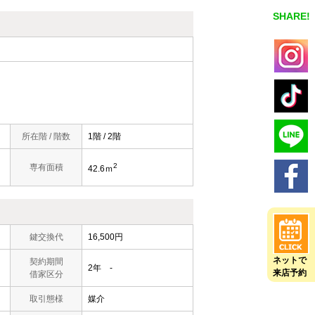
SHARE!
所在階 / 階数
1階 / 2階
2
専有面積
42.6ｍ
鍵交換代
16,500円
ネットで
契約期間
2年 -
来店予約
借家区分
取引態様
媒介