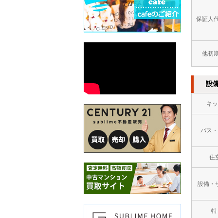
保証人
他初
設
キッ
バス・
住
設備・
特