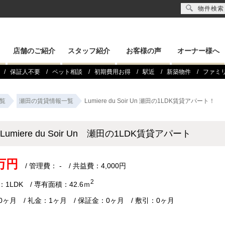
物件検索
店舗のご紹介
スタッフ紹介
お客様の声
オーナー様へ
保証人不要
ペット相談
初期費用お得
駅近
新築物件
ファミ
覧
瀬田の賃貸情報一覧
Lumiere du Soir Un 瀬田の1LDK賃貸アパート！
Lumiere du Soir Un 瀬田の1LDK賃貸アパート
1万円
/ 管理費： - / 共益費：4,000円
2
1LDK / 専有面積：42.6ｍ
0ヶ月 / 礼金：1ヶ月 / 保証金：0ヶ月 / 敷引：0ヶ月