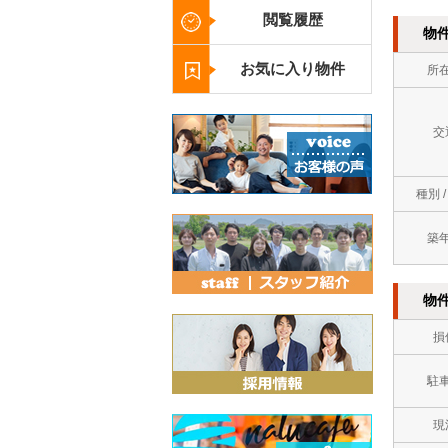
閲覧履歴
物
お気に入り物件
所
交
種別 
築
物
損
駐
現