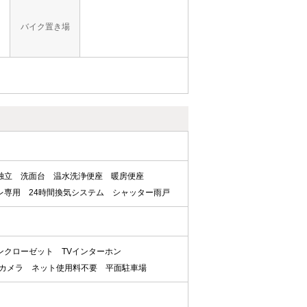
バイク置き場
独立
洗面台
温水洗浄便座
暖房便座
レ専用
24時間換気システム
シャッター雨戸
ンクローゼット
TVインターホン
カメラ
ネット使用料不要
平面駐車場