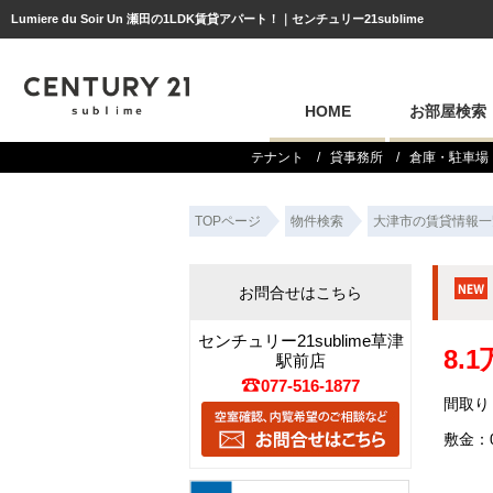
Lumiere du Soir Un 瀬田の1LDK賃貸アパート！｜センチュリー21sublime
HOME
お部屋検索
テナント
貸事務所
倉庫・駐車場
TOPページ
物件検索
大津市の賃貸情報一
お問合せはこちら
センチュリー21sublime草津
8.
駅前店
077-516-1877
間取り：
敷金：