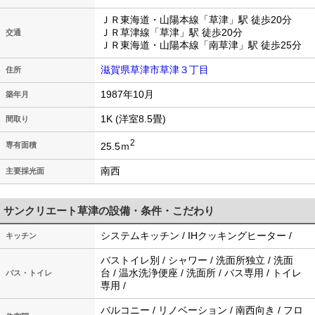
ＪＲ東海道・山陽本線「草津」駅 徒歩20分
ＪＲ草津線「草津」駅 徒歩20分
交通
ＪＲ東海道・山陽本線「南草津」駅 徒歩25分
滋賀県草津市草津３丁目
住所
1987年10月
築年月
1K (洋室8.5畳)
間取り
2
25.5ｍ
専有面積
南西
主要採光面
サンクリエート草津の設備・条件・こだわり
システムキッチン / IHクッキングヒーター /
キッチン
バストイレ別 / シャワー / 洗面所独立 / 洗面
台 / 温水洗浄便座 / 洗面所 / バス専用 / トイレ
バス・トイレ
専用 /
バルコニー / リノベーション / 南西向き / フロ