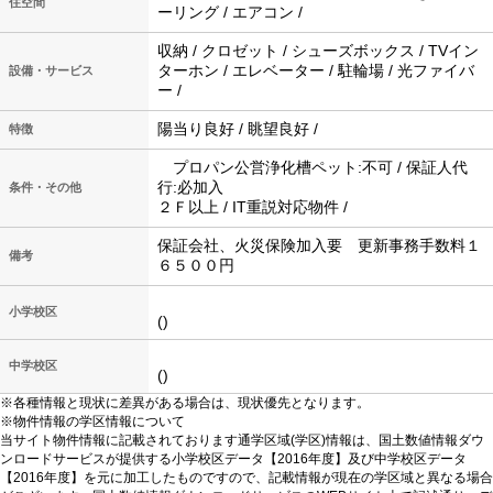
住空間
ーリング / エアコン /
収納 / クロゼット / シューズボックス / TVイン
ターホン / エレベーター / 駐輪場 / 光ファイバ
設備・サービス
ー /
陽当り良好 / 眺望良好 /
特徴
プロパン公営浄化槽ペット:不可 / 保証人代
行:必加入
条件・その他
２Ｆ以上 / IT重説対応物件 /
保証会社、火災保険加入要 更新事務手数料１
備考
６５００円
小学校区
()
中学校区
()
※各種情報と現状に差異がある場合は、現状優先となります。
※物件情報の学区情報について
当サイト物件情報に記載されております通学区域(学区)情報は、国土数値情報ダウ
ンロードサービスが提供する小学校区データ【2016年度】及び中学校区データ
【2016年度】を元に加工したものですので、記載情報が現在の学区域と異なる場合