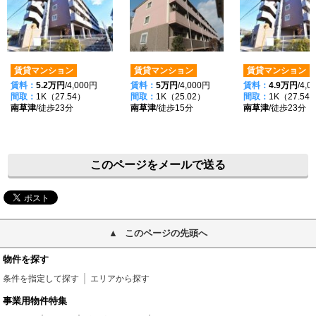
賃貸マンション
賃貸マンション
賃貸マンション
賃料：
5.2万円
/4,000円
賃料：
5万円
/4,000円
賃料：
4.9万円
/4,
間取：
1K（27.54）
間取：
1K（25.02）
間取：
1K（27.54
南草津
/徒歩23分
南草津
/徒歩15分
南草津
/徒歩23分
このページをメールで送る
このページの先頭へ
物件を探す
条件を指定して探す
エリアから探す
事業用物件特集