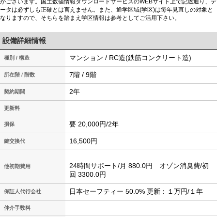
がございます。国土数値情報ダウンロードサービスのWEBサイト上で記述通り、デ
ータは必ずしも正確とは言えません。また、通学区域(学区)は毎年見直しの対象と
なりますので、そちらを踏まえ学区情報は参考としてご活用下さい。
設備詳細情報
マンション / RC造(鉄筋コンクリート造)
種別 / 構造
7階 / 9階
所在階 / 階数
2年
契約期間
更新料
要 20,000円/2年
損保
16,500円
鍵交換代
24時間サポート/月 880.0円 オゾン消臭費/初
他初期費用
回 3300.0円
日本セーフティー 50.0% 更新：１万円/１年
保証人代行会社
仲介手数料