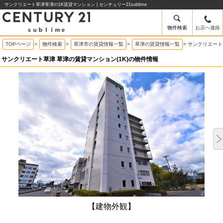
サンクリエート草津草津の1K賃貸マンション | センチュリー21sublime
物件検索
お店へ連絡
TOPページ
>
物件検索
>
草津市の賃貸情報一覧
>
草津の賃貸情報一覧
>
サンクリエート
サンクリエート草津 草津の賃貸マンション(1K)の物件情報
【建物外観】