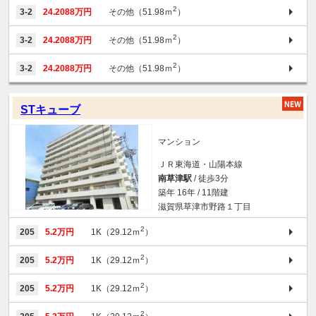
2
3-2
24.2088万円
その他（51.98ｍ
）
2
3-2
24.2088万円
その他（51.98ｍ
）
2
3-2
24.2088万円
その他（51.98ｍ
）
STキューブ
マンション
ＪＲ東海道・山陽本線
南草津駅
/ 徒歩3分
築年 16年 / 11階建
滋賀県草津市野路１丁目
2
205
5.2万円
1K（29.12ｍ
）
2
205
5.2万円
1K（29.12ｍ
）
2
205
5.2万円
1K（29.12ｍ
）
2