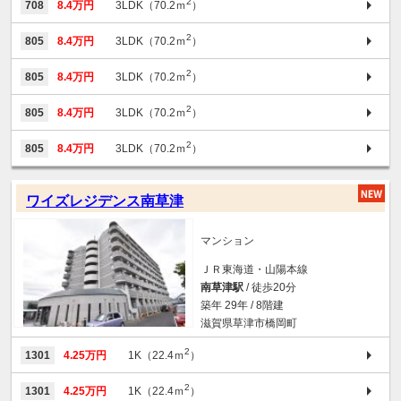
2
708
8.4万円
3LDK（70.2ｍ
）
2
805
8.4万円
3LDK（70.2ｍ
）
2
805
8.4万円
3LDK（70.2ｍ
）
2
805
8.4万円
3LDK（70.2ｍ
）
2
805
8.4万円
3LDK（70.2ｍ
）
ワイズレジデンス南草津
マンション
ＪＲ東海道・山陽本線
南草津駅
/ 徒歩20分
築年 29年 / 8階建
滋賀県草津市橋岡町
2
1301
4.25万円
1K（22.4ｍ
）
2
1301
4.25万円
1K（22.4ｍ
）