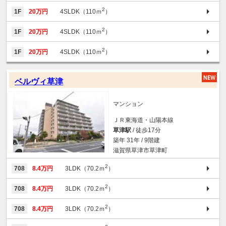
2
1F
20万円
4SLDK（110ｍ
）
2
1F
20万円
4SLDK（110ｍ
）
2
1F
20万円
4SLDK（110ｍ
）
ベルヴィ草津
マンション
ＪＲ東海道・山陽本線
草津駅
/ 徒歩17分
築年 31年 / 9階建
滋賀県草津市草津町
2
708
8.4万円
3LDK（70.2ｍ
）
2
708
8.4万円
3LDK（70.2ｍ
）
2
708
8.4万円
3LDK（70.2ｍ
）