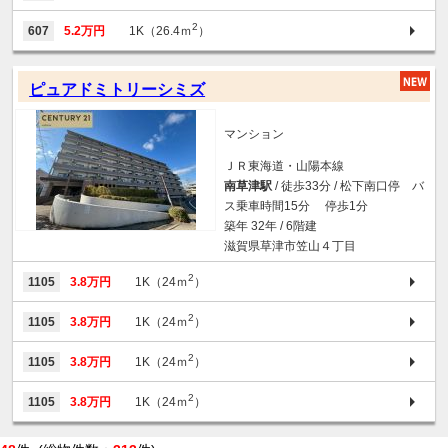
2
607
5.2万円
1K（26.4ｍ
）
ピュアドミトリーシミズ
マンション
ＪＲ東海道・山陽本線
南草津駅
/ 徒歩33分 / 松下南口停 バ
ス乗車時間15分 停歩1分
築年 32年 / 6階建
滋賀県草津市笠山４丁目
2
1105
3.8万円
1K（24ｍ
）
2
1105
3.8万円
1K（24ｍ
）
2
1105
3.8万円
1K（24ｍ
）
2
1105
3.8万円
1K（24ｍ
）