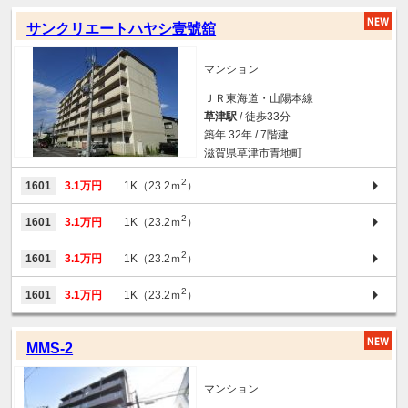
サンクリエートハヤシ壹號舘
マンション
ＪＲ東海道・山陽本線
草津駅
/ 徒歩33分
築年 32年 / 7階建
滋賀県草津市青地町
2
1601
3.1万円
1K（23.2ｍ
）
2
1601
3.1万円
1K（23.2ｍ
）
2
1601
3.1万円
1K（23.2ｍ
）
2
1601
3.1万円
1K（23.2ｍ
）
MMS-2
マンション