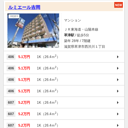
ルミエール吉岡
マンション
ＪＲ東海道・山陽本線
草津駅
/ 徒歩5分
築年 28年 / 7階建
滋賀県草津市西渋川１丁目
2
406
5.1万円
1K（26.4ｍ
）
2
406
5.1万円
1K（26.4ｍ
）
2
406
5.1万円
1K（26.4ｍ
）
2
406
5.1万円
1K（26.4ｍ
）
2
607
5.2万円
1K（26.4ｍ
）
2
607
5.2万円
1K（26.4ｍ
）
2
607
5.2万円
1K（26.4ｍ
）