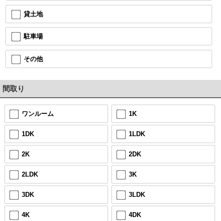
貸土地
駐車場
その他
間取り
ワンルーム
1K
1DK
1LDK
2K
2DK
2LDK
3K
3DK
3LDK
4K
4DK