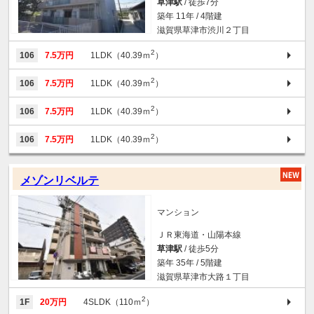
草津駅
/ 徒歩7分
築年 11年 / 4階建
滋賀県草津市渋川２丁目
2
106
7.5万円
1LDK（40.39ｍ
）
2
106
7.5万円
1LDK（40.39ｍ
）
2
106
7.5万円
1LDK（40.39ｍ
）
2
106
7.5万円
1LDK（40.39ｍ
）
メゾンリベルテ
マンション
ＪＲ東海道・山陽本線
草津駅
/ 徒歩5分
築年 35年 / 5階建
滋賀県草津市大路１丁目
2
1F
20万円
4SLDK（110ｍ
）