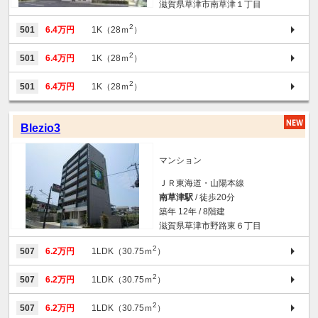
滋賀県草津市南草津１丁目
2
501
6.4万円
1K（28ｍ
）
2
501
6.4万円
1K（28ｍ
）
2
501
6.4万円
1K（28ｍ
）
Blezio3
マンション
ＪＲ東海道・山陽本線
南草津駅
/ 徒歩20分
築年 12年 / 8階建
滋賀県草津市野路東６丁目
2
507
6.2万円
1LDK（30.75ｍ
）
2
507
6.2万円
1LDK（30.75ｍ
）
2
507
6.2万円
1LDK（30.75ｍ
）