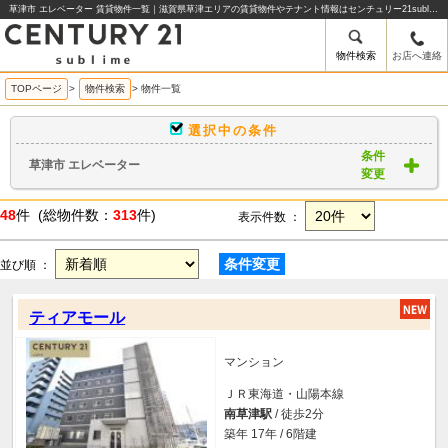
草津市 エレベーター 賃貸物件一覧｜滋賀県草津エリアの賃貸物件やテナント情報はセンチュリー21sublime
物件検索
お店へ連絡
TOPページ
>
物件検索
>
物件一覧
選択中の条件
条件
草津市 エレベーター
変更
48
件 (総物件数：
313
件)
表示件数 ：
条件変更
並び順 ：
ティアモール
マンション
ＪＲ東海道・山陽本線
南草津駅
/ 徒歩2分
築年 17年 / 6階建