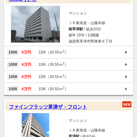
マンション
ＪＲ東海道・山陽本線
南草津駅
/ 徒歩20分
築年 16年 / 10階建
滋賀県草津市野路東６丁目
2
1008
6万円
1DK（30.55ｍ
）
2
1008
6万円
1DK（30.55ｍ
）
2
1008
6万円
1DK（30.55ｍ
）
2
1008
6万円
1DK（30.55ｍ
）
ファインフラッツ草津ザ・フロント
マンション
ＪＲ東海道・山陽本線
草津駅
/ 徒歩5分