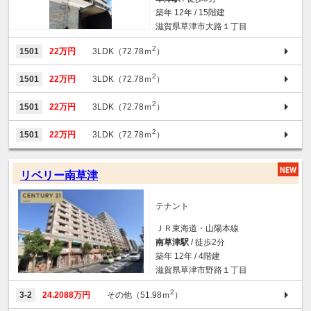
築年 12年 / 15階建
滋賀県草津市大路１丁目
2
1501
22万円
3LDK（72.78ｍ
）
2
1501
22万円
3LDK（72.78ｍ
）
2
1501
22万円
3LDK（72.78ｍ
）
2
1501
22万円
3LDK（72.78ｍ
）
リベリー南草津
テナント
ＪＲ東海道・山陽本線
南草津駅
/ 徒歩2分
築年 12年 / 4階建
滋賀県草津市野路１丁目
2
3-2
24.2088万円
その他（51.98ｍ
）