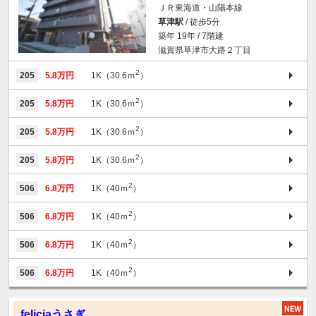
ＪＲ東海道・山陽本線
草津駅
/ 徒歩5分
築年 19年 / 7階建
滋賀県草津市大路２丁目
2
205
5.8万円
1K（30.6ｍ
）
2
205
5.8万円
1K（30.6ｍ
）
2
205
5.8万円
1K（30.6ｍ
）
2
205
5.8万円
1K（30.6ｍ
）
2
506
6.8万円
1K（40ｍ
）
2
506
6.8万円
1K（40ｍ
）
2
506
6.8万円
1K（40ｍ
）
2
506
6.8万円
1K（40ｍ
）
feliciaうさぎ