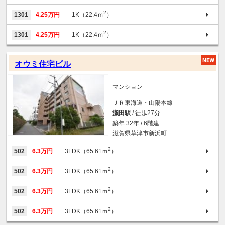
2
1301
4.25万円
1K（22.4ｍ
）
2
1301
4.25万円
1K（22.4ｍ
）
オウミ住宅ビル
マンション
ＪＲ東海道・山陽本線
瀬田駅
/ 徒歩27分
築年 32年 / 6階建
滋賀県草津市新浜町
2
502
6.3万円
3LDK（65.61ｍ
）
2
502
6.3万円
3LDK（65.61ｍ
）
2
502
6.3万円
3LDK（65.61ｍ
）
2
502
6.3万円
3LDK（65.61ｍ
）