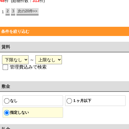
48
件 (総物件数：
313
件)
2
3
次の20件>>
1
条件を絞り込む
賃料
～
管理費込みで検索
敷金
なし
１ヶ月以下
指定しない