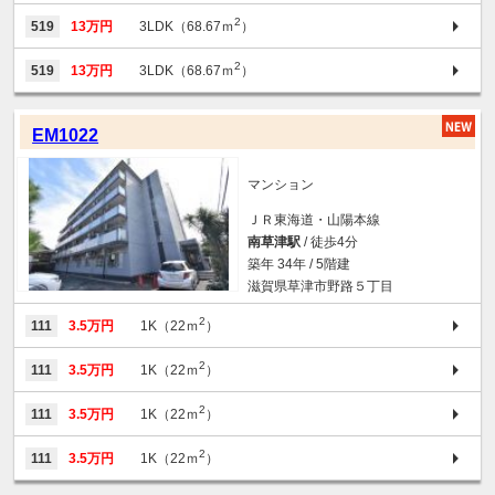
2
519
13万円
3LDK（68.67ｍ
）
2
519
13万円
3LDK（68.67ｍ
）
EM1022
マンション
ＪＲ東海道・山陽本線
南草津駅
/ 徒歩4分
築年 34年 / 5階建
滋賀県草津市野路５丁目
2
111
3.5万円
1K（22ｍ
）
2
111
3.5万円
1K（22ｍ
）
2
111
3.5万円
1K（22ｍ
）
2
111
3.5万円
1K（22ｍ
）