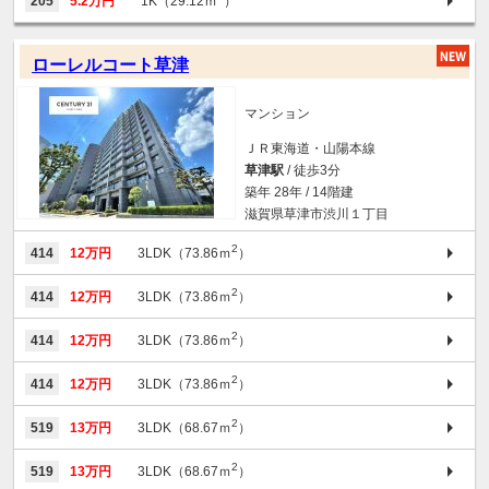
205
5.2万円
1K（29.12ｍ
）
ローレルコート草津
マンション
ＪＲ東海道・山陽本線
草津駅
/ 徒歩3分
築年 28年 / 14階建
滋賀県草津市渋川１丁目
2
414
12万円
3LDK（73.86ｍ
）
2
414
12万円
3LDK（73.86ｍ
）
2
414
12万円
3LDK（73.86ｍ
）
2
414
12万円
3LDK（73.86ｍ
）
2
519
13万円
3LDK（68.67ｍ
）
2
519
13万円
3LDK（68.67ｍ
）