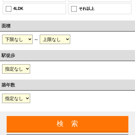
4LDK
それ以上
面積
～
駅徒歩
築年数