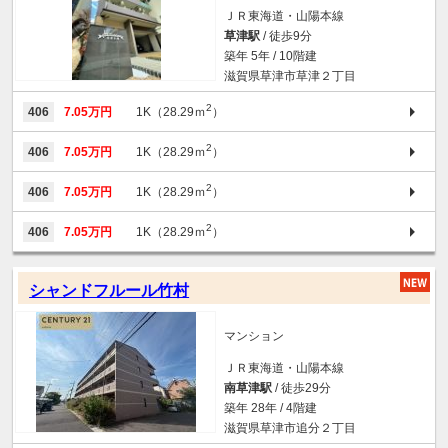
ＪＲ東海道・山陽本線
草津駅
/ 徒歩9分
築年 5年 / 10階建
滋賀県草津市草津２丁目
2
406
7.05万円
1K（28.29ｍ
）
2
406
7.05万円
1K（28.29ｍ
）
2
406
7.05万円
1K（28.29ｍ
）
2
406
7.05万円
1K（28.29ｍ
）
シャンドフルール竹村
マンション
ＪＲ東海道・山陽本線
南草津駅
/ 徒歩29分
築年 28年 / 4階建
滋賀県草津市追分２丁目