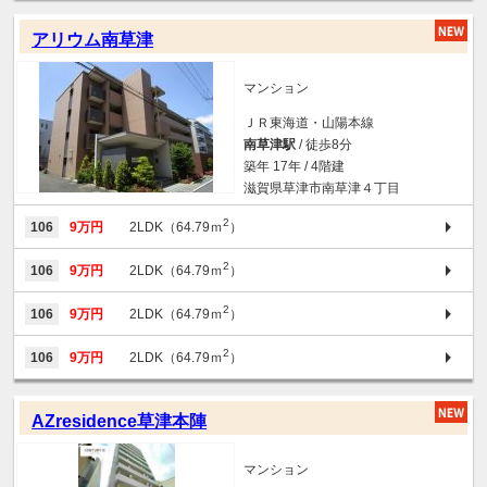
アリウム南草津
マンション
ＪＲ東海道・山陽本線
南草津駅
/ 徒歩8分
築年 17年 / 4階建
滋賀県草津市南草津４丁目
2
106
9万円
2LDK（64.79ｍ
）
2
106
9万円
2LDK（64.79ｍ
）
2
106
9万円
2LDK（64.79ｍ
）
2
106
9万円
2LDK（64.79ｍ
）
AZresidence草津本陣
マンション