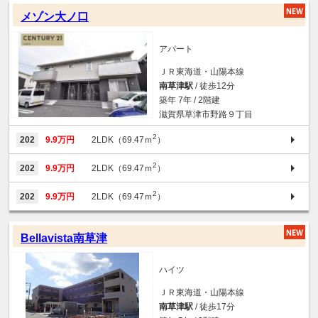
メゾン大ノ口
アパート
ＪＲ東海道・山陽本線
南草津駅
/ 徒歩12分
築年 7年 / 2階建
滋賀県草津市野路９丁目
2
202
9.9万円
2LDK（69.47ｍ
）
2
202
9.9万円
2LDK（69.47ｍ
）
2
202
9.9万円
2LDK（69.47ｍ
）
Bellavista南草津
ハイツ
ＪＲ東海道・山陽本線
南草津駅
/ 徒歩17分