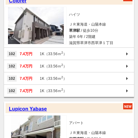
Colorer
ハイツ
ＪＲ東海道・山陽本線
草津駅
/ 徒歩10分
築年 6年 / 2階建
滋賀県草津市西草津１丁目
2
102
7.4万円
1K（33.56ｍ
）
2
102
7.4万円
1K（33.56ｍ
）
2
102
7.4万円
1K（33.56ｍ
）
2
102
7.4万円
1K（33.56ｍ
）
Lupicon Yabase
アパート
ＪＲ東海道・山陽本線