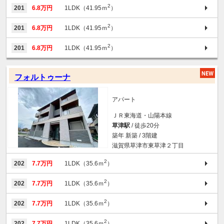
2
201
6.8万円
1LDK（41.95ｍ
）
2
201
6.8万円
1LDK（41.95ｍ
）
2
201
6.8万円
1LDK（41.95ｍ
）
フォルトゥーナ
アパート
ＪＲ東海道・山陽本線
草津駅
/ 徒歩20分
築年 新築 / 3階建
滋賀県草津市東草津２丁目
2
202
7.7万円
1LDK（35.6ｍ
）
2
202
7.7万円
1LDK（35.6ｍ
）
2
202
7.7万円
1LDK（35.6ｍ
）
2
202
7.7万円
1LDK（35.6ｍ
）