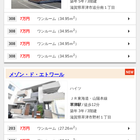
築年 5年 / 3階建
滋賀県草津市追分南１丁目
2
308
7万円
ワンルーム（34.95ｍ
）
2
308
7万円
ワンルーム（34.95ｍ
）
2
308
7万円
ワンルーム（34.95ｍ
）
2
308
7万円
ワンルーム（34.95ｍ
）
メゾン・ド・エトワール
ハイツ
ＪＲ東海道・山陽本線
草津駅
/ 徒歩12分
築年 3年 / 3階建
滋賀県草津市野村１丁目
2
203
7万円
ワンルーム（27.26ｍ
）
2