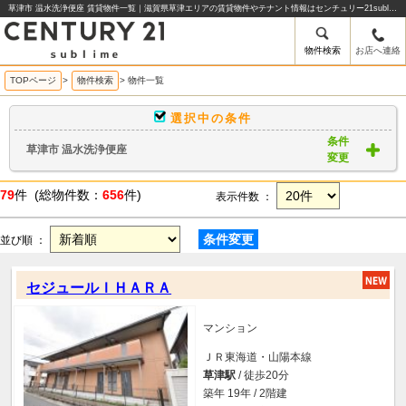
草津市 温水洗浄便座 賃貸物件一覧｜滋賀県草津エリアの賃貸物件やテナント情報はセンチュリー21sublime
物件検索
お店へ連絡
TOPページ
>
物件検索
>
物件一覧
選択中の条件
条件
草津市 温水洗浄便座
変更
79
件 (総物件数：
656
件)
表示件数 ：
条件変更
並び順 ：
セジュールＩＨＡＲＡ
マンション
ＪＲ東海道・山陽本線
草津駅
/ 徒歩20分
築年 19年 / 2階建