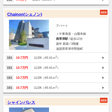
Chainon(シェノン)
アパート
ＪＲ東海道・山陽本線
南草津駅
/ 徒歩12分
築年 新築 / 3階建
滋賀県草津市野路町
2
101
10.7万円
1LDK（45.41ｍ
）
2
101
10.7万円
1LDK（45.41ｍ
）
2
101
10.7万円
1LDK（45.41ｍ
）
2
101
10.7万円
1LDK（45.41ｍ
）
シャインパレス