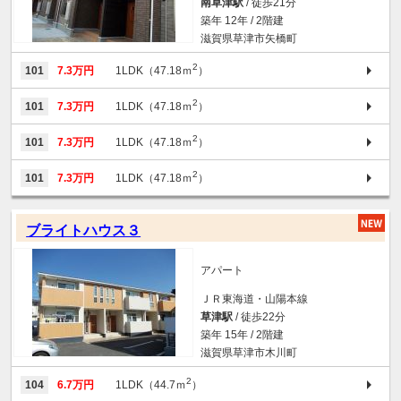
南草津駅
/ 徒歩21分
築年 12年 / 2階建
滋賀県草津市矢橋町
2
101
7.3万円
1LDK（47.18ｍ
）
2
101
7.3万円
1LDK（47.18ｍ
）
2
101
7.3万円
1LDK（47.18ｍ
）
2
101
7.3万円
1LDK（47.18ｍ
）
ブライトハウス３
アパート
ＪＲ東海道・山陽本線
草津駅
/ 徒歩22分
築年 15年 / 2階建
滋賀県草津市木川町
2
104
6.7万円
1LDK（44.7ｍ
）