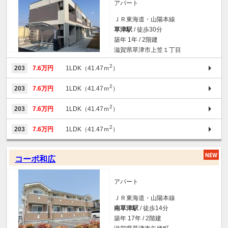
アパート
ＪＲ東海道・山陽本線
草津駅
/ 徒歩30分
築年 1年 / 2階建
滋賀県草津市上笠１丁目
2
203
7.6万円
1LDK（41.47ｍ
）
2
203
7.6万円
1LDK（41.47ｍ
）
2
203
7.6万円
1LDK（41.47ｍ
）
2
203
7.6万円
1LDK（41.47ｍ
）
コーポ和広
アパート
ＪＲ東海道・山陽本線
南草津駅
/ 徒歩14分
築年 17年 / 2階建