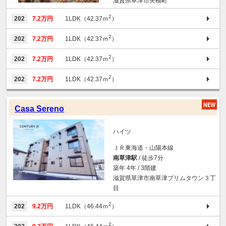
滋賀県草津市矢橋町
2
202
7.2万円
1LDK（42.37ｍ
）
2
202
7.2万円
1LDK（42.37ｍ
）
2
202
7.2万円
1LDK（42.37ｍ
）
2
202
7.2万円
1LDK（42.37ｍ
）
Casa Sereno
ハイツ
ＪＲ東海道・山陽本線
南草津駅
/ 徒歩7分
築年 4年 / 3階建
滋賀県草津市南草津プリムタウン３丁
目
2
202
9.2万円
1LDK（46.44ｍ
）
2