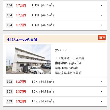
2
104
6.7万円
1LDK（44.7ｍ
）
2
104
6.7万円
1LDK（44.7ｍ
）
2
104
6.7万円
1LDK（44.7ｍ
）
セジュールA＆M
アパート
ＪＲ東海道・山陽本線
南草津駅
/ 徒歩26分
築年 18年 / 3階建
滋賀県草津市橋岡町
2
303
6.3万円
1DK（34.78ｍ
）
2
303
6.3万円
1DK（34.78ｍ
）
2
303
6.3万円
1DK（34.78ｍ
）