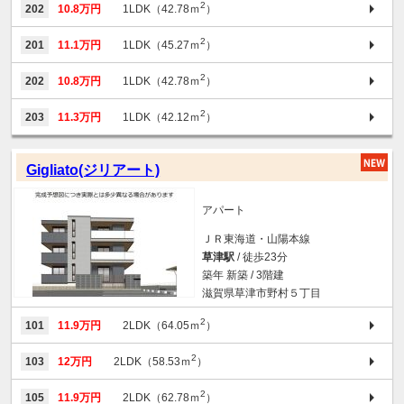
2
202
10.8万円
1LDK（42.78ｍ
）
2
201
11.1万円
1LDK（45.27ｍ
）
2
202
10.8万円
1LDK（42.78ｍ
）
2
203
11.3万円
1LDK（42.12ｍ
）
Gigliato(ジリアート)
アパート
ＪＲ東海道・山陽本線
草津駅
/ 徒歩23分
築年 新築 / 3階建
滋賀県草津市野村５丁目
2
101
11.9万円
2LDK（64.05ｍ
）
2
103
12万円
2LDK（58.53ｍ
）
2
105
11.9万円
2LDK（62.78ｍ
）