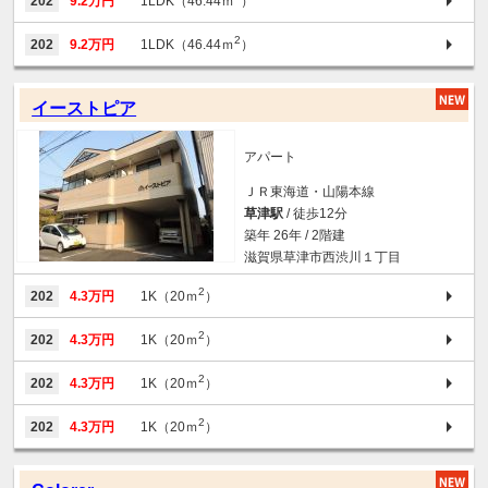
202
9.2万円
1LDK（46.44ｍ
）
2
202
9.2万円
1LDK（46.44ｍ
）
イーストピア
アパート
ＪＲ東海道・山陽本線
草津駅
/ 徒歩12分
築年 26年 / 2階建
滋賀県草津市西渋川１丁目
2
202
4.3万円
1K（20ｍ
）
2
202
4.3万円
1K（20ｍ
）
2
202
4.3万円
1K（20ｍ
）
2
202
4.3万円
1K（20ｍ
）