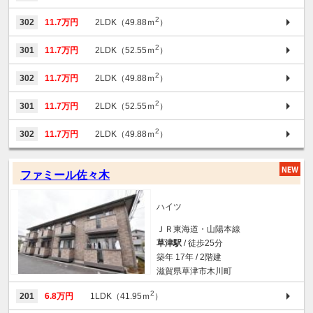
2
302
11.7万円
2LDK（49.88ｍ
）
2
301
11.7万円
2LDK（52.55ｍ
）
2
302
11.7万円
2LDK（49.88ｍ
）
2
301
11.7万円
2LDK（52.55ｍ
）
2
302
11.7万円
2LDK（49.88ｍ
）
ファミール佐々木
ハイツ
ＪＲ東海道・山陽本線
草津駅
/ 徒歩25分
築年 17年 / 2階建
滋賀県草津市木川町
2
201
6.8万円
1LDK（41.95ｍ
）