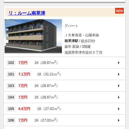
リ：ルーム南草津
アパート
ＪＲ東海道・山陽本線
南草津駅
/ 徒歩23分
築年 新築 / 3階建
滋賀県草津市追分５丁目
2
102
7万円
1K（28.87ｍ
）
2
101
7.1万円
1K（31.21ｍ
）
2
103
7万円
1K（28.87ｍ
）
2
104
7万円
1K（28.87ｍ
）
2
105
6.9万円
1K（27.02ｍ
）
2
106
7万円
1K（27.02ｍ
）