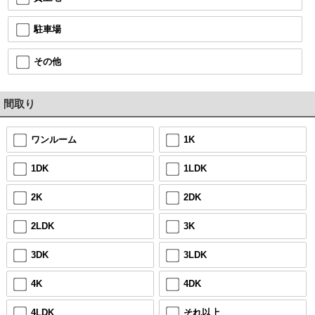
駐車場
その他
間取り
ワンルーム
1K
1DK
1LDK
2K
2DK
2LDK
3K
3DK
3LDK
4K
4DK
4LDK
それ以上