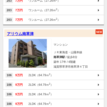
203
7万円
ワンルーム（27.26ｍ
）
2
203
7万円
ワンルーム（27.26ｍ
）
2
203
7万円
ワンルーム（27.26ｍ
）
アリウム南草津
マンション
ＪＲ東海道・山陽本線
南草津駅
/ 徒歩8分
築年 17年 / 4階建
滋賀県草津市南草津４丁目
2
106
9万円
2LDK（64.79ｍ
）
2
106
9万円
2LDK（64.79ｍ
）
2
106
9万円
2LDK（64.79ｍ
）
2
106
9万円
2LDK（64.79ｍ
）