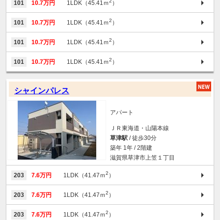
2
101
10.7万円
1LDK（45.41ｍ
）
2
101
10.7万円
1LDK（45.41ｍ
）
2
101
10.7万円
1LDK（45.41ｍ
）
2
101
10.7万円
1LDK（45.41ｍ
）
シャインパレス
アパート
ＪＲ東海道・山陽本線
草津駅
/ 徒歩30分
築年 1年 / 2階建
滋賀県草津市上笠１丁目
2
203
7.6万円
1LDK（41.47ｍ
）
2
203
7.6万円
1LDK（41.47ｍ
）
2
203
7.6万円
1LDK（41.47ｍ
）