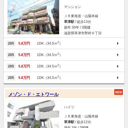
マンション
ＪＲ東海道・山陽本線
草津駅
/ 徒歩13分
築年 30年 / 3階建
滋賀県草津市野村６丁目
2
205
5.8万円
1DK（34.5ｍ
）
2
205
5.8万円
1DK（34.5ｍ
）
2
205
5.8万円
1DK（34.5ｍ
）
2
205
5.8万円
1DK（34.5ｍ
）
メゾン・ド・エトワール
ハイツ
ＪＲ東海道・山陽本線
草津駅
/ 徒歩12分
築年 3年 / 3階建