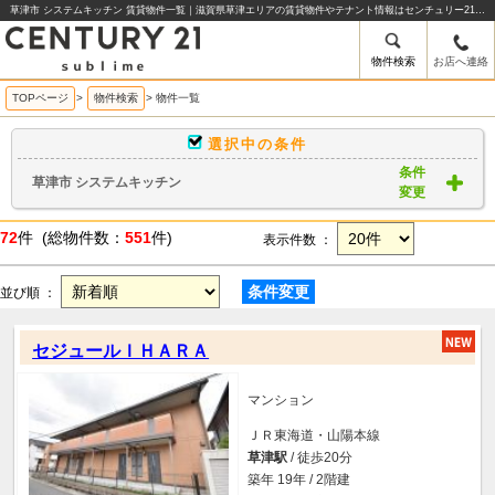
草津市 システムキッチン 賃貸物件一覧｜滋賀県草津エリアの賃貸物件やテナント情報はセンチュリー21sublime
物件検索
お店へ連絡
TOPページ
>
物件検索
>
物件一覧
選択中の条件
条件
草津市 システムキッチン
変更
72
件 (総物件数：
551
件)
表示件数 ：
条件変更
並び順 ：
セジュールＩＨＡＲＡ
マンション
ＪＲ東海道・山陽本線
草津駅
/ 徒歩20分
築年 19年 / 2階建