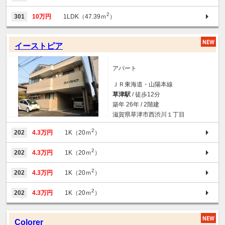
2
301
10万円
1LDK（47.39ｍ
）
イーストピア
アパート
ＪＲ東海道・山陽本線
草津駅
/ 徒歩12分
築年 26年 / 2階建
滋賀県草津市西渋川１丁目
2
202
4.3万円
1K（20ｍ
）
2
202
4.3万円
1K（20ｍ
）
2
202
4.3万円
1K（20ｍ
）
2
202
4.3万円
1K（20ｍ
）
Colorer