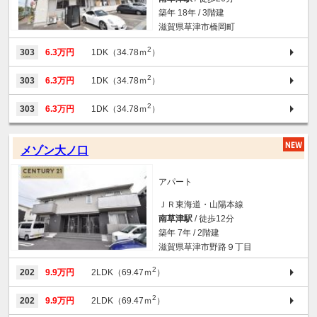
築年 18年 / 3階建
滋賀県草津市橋岡町
2
303
6.3万円
1DK（34.78ｍ
）
2
303
6.3万円
1DK（34.78ｍ
）
2
303
6.3万円
1DK（34.78ｍ
）
メゾン大ノ口
アパート
ＪＲ東海道・山陽本線
南草津駅
/ 徒歩12分
築年 7年 / 2階建
滋賀県草津市野路９丁目
2
202
9.9万円
2LDK（69.47ｍ
）
2
202
9.9万円
2LDK（69.47ｍ
）