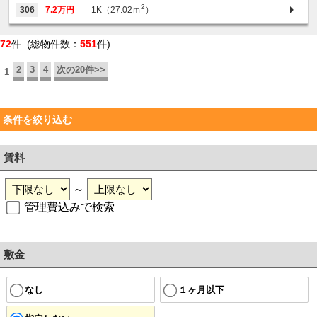
2
306
7.2万円
1K（27.02ｍ
）
72
件 (総物件数：
551
件)
2
3
4
次の20件>>
1
条件を絞り込む
賃料
～
管理費込みで検索
敷金
なし
１ヶ月以下