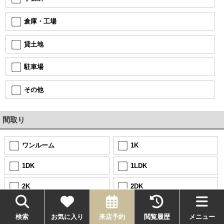
倉庫・工場
貸土地
駐車場
その他
間取り
ワンルーム
1K
1DK
1LDK
2K
2DK
2LDK
3K
検索
お気に入り
来店予約
閲覧履歴
メニュー