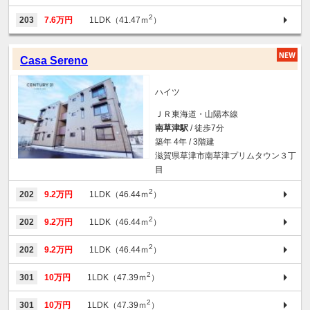
2
203
7.6万円
1LDK（41.47ｍ
）
Casa Sereno
ハイツ
ＪＲ東海道・山陽本線
南草津駅
/ 徒歩7分
築年 4年 / 3階建
滋賀県草津市南草津プリムタウン３丁
目
2
202
9.2万円
1LDK（46.44ｍ
）
2
202
9.2万円
1LDK（46.44ｍ
）
2
202
9.2万円
1LDK（46.44ｍ
）
2
301
10万円
1LDK（47.39ｍ
）
2
301
10万円
1LDK（47.39ｍ
）