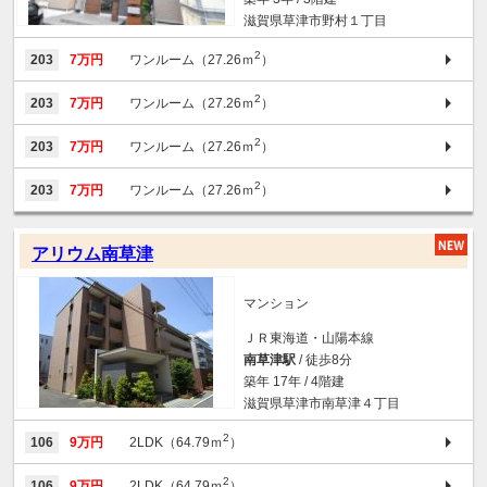
滋賀県草津市野村１丁目
2
203
7万円
ワンルーム（27.26ｍ
）
2
203
7万円
ワンルーム（27.26ｍ
）
2
203
7万円
ワンルーム（27.26ｍ
）
2
203
7万円
ワンルーム（27.26ｍ
）
アリウム南草津
マンション
ＪＲ東海道・山陽本線
南草津駅
/ 徒歩8分
築年 17年 / 4階建
滋賀県草津市南草津４丁目
2
106
9万円
2LDK（64.79ｍ
）
2
106
9万円
2LDK（64.79ｍ
）