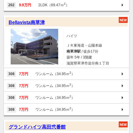
2
202
9.9万円
2LDK（69.47ｍ
）
Bellavista南草津
ハイツ
ＪＲ東海道・山陽本線
南草津駅
/ 徒歩17分
築年 5年 / 3階建
滋賀県草津市追分南１丁目
2
308
7万円
ワンルーム（34.95ｍ
）
2
308
7万円
ワンルーム（34.95ｍ
）
2
308
7万円
ワンルーム（34.95ｍ
）
2
308
7万円
ワンルーム（34.95ｍ
）
グランドハイツ高田弐番館