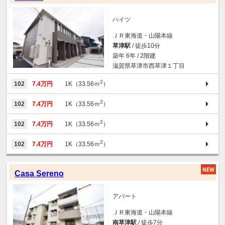
ハイツ
ＪＲ東海道・山陽本線
草津駅
/ 徒歩10分
築年 6年 / 2階建
滋賀県草津市西草津１丁目
2
102
7.4万円
1K（33.56ｍ
）
2
102
7.4万円
1K（33.56ｍ
）
2
102
7.4万円
1K（33.56ｍ
）
2
102
7.4万円
1K（33.56ｍ
）
Casa Sereno
アパート
ＪＲ東海道・山陽本線
南草津駅
/ 徒歩7分