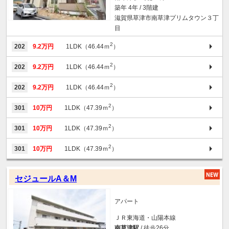
築年 4年 / 3階建
滋賀県草津市南草津プリムタウン３丁
目
2
202
9.2万円
1LDK（46.44ｍ
）
2
202
9.2万円
1LDK（46.44ｍ
）
2
202
9.2万円
1LDK（46.44ｍ
）
2
301
10万円
1LDK（47.39ｍ
）
2
301
10万円
1LDK（47.39ｍ
）
2
301
10万円
1LDK（47.39ｍ
）
セジュールA＆M
アパート
ＪＲ東海道・山陽本線
南草津駅
/ 徒歩26分