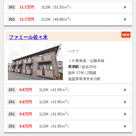
2
301
11.7万円
2LDK（52.55ｍ
）
2
302
11.7万円
2LDK（49.88ｍ
）
ファミール佐々木
ハイツ
ＪＲ東海道・山陽本線
草津駅
/ 徒歩25分
築年 17年 / 2階建
滋賀県草津市木川町
2
201
6.8万円
1LDK（41.95ｍ
）
2
201
6.8万円
1LDK（41.95ｍ
）
2
201
6.8万円
1LDK（41.95ｍ
）
2
201
6.8万円
1LDK（41.95ｍ
）