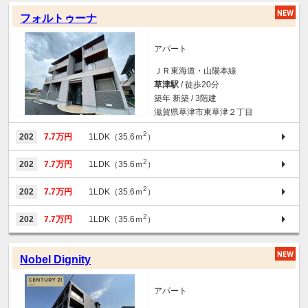
フォルトゥーナ
アパート
ＪＲ東海道・山陽本線
草津駅
/ 徒歩20分
築年 新築 / 3階建
滋賀県草津市東草津２丁目
2
202
7.7万円
1LDK（35.6ｍ
）
2
202
7.7万円
1LDK（35.6ｍ
）
2
202
7.7万円
1LDK（35.6ｍ
）
2
202
7.7万円
1LDK（35.6ｍ
）
Nobel Dignity
アパート