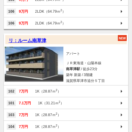
2
106
9万円
2LDK（64.79ｍ
）
2
106
9万円
2LDK（64.79ｍ
）
リ：ルーム南草津
アパート
ＪＲ東海道・山陽本線
南草津駅
/ 徒歩23分
築年 新築 / 3階建
滋賀県草津市追分５丁目
2
102
7万円
1K（28.87ｍ
）
2
101
7.1万円
1K（31.21ｍ
）
2
103
7万円
1K（28.87ｍ
）
2
104
7万円
1K（28.87ｍ
）