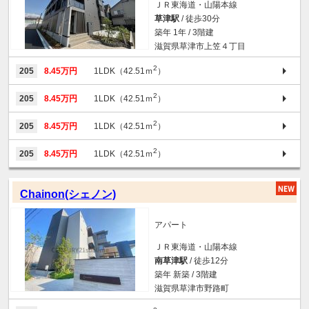
ＪＲ東海道・山陽本線
草津駅
/ 徒歩30分
築年 1年 / 3階建
滋賀県草津市上笠４丁目
2
205
8.45万円
1LDK（42.51ｍ
）
2
205
8.45万円
1LDK（42.51ｍ
）
2
205
8.45万円
1LDK（42.51ｍ
）
2
205
8.45万円
1LDK（42.51ｍ
）
Chainon(シェノン)
アパート
ＪＲ東海道・山陽本線
南草津駅
/ 徒歩12分
築年 新築 / 3階建
滋賀県草津市野路町