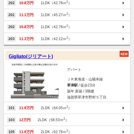
2
202
10.8万円
1LDK（42.78ｍ
）
2
201
11.1万円
1LDK（45.27ｍ
）
2
202
10.8万円
1LDK（42.78ｍ
）
2
203
11.3万円
1LDK（42.12ｍ
）
Gigliato(ジリアート)
アパート
ＪＲ東海道・山陽本線
草津駅
/ 徒歩23分
築年 新築 / 3階建
滋賀県草津市野村５丁目
2
101
11.9万円
2LDK（64.05ｍ
）
2
103
12万円
2LDK（58.53ｍ
）
2
105
11.9万円
2LDK（62.78ｍ
）