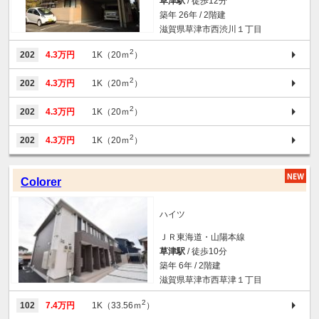
草津駅
/ 徒歩12分
築年 26年 / 2階建
滋賀県草津市西渋川１丁目
2
202
4.3万円
1K（20ｍ
）
2
202
4.3万円
1K（20ｍ
）
2
202
4.3万円
1K（20ｍ
）
2
202
4.3万円
1K（20ｍ
）
Colorer
ハイツ
ＪＲ東海道・山陽本線
草津駅
/ 徒歩10分
築年 6年 / 2階建
滋賀県草津市西草津１丁目
2
102
7.4万円
1K（33.56ｍ
）