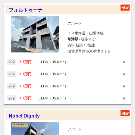
フォルトゥーナ
アパート
ＪＲ東海道・山陽本線
草津駅
/ 徒歩20分
築年 新築 / 3階建
滋賀県草津市東草津２丁目
2
202
7.7万円
1LDK（35.6ｍ
）
2
202
7.7万円
1LDK（35.6ｍ
）
2
202
7.7万円
1LDK（35.6ｍ
）
2
202
7.7万円
1LDK（35.6ｍ
）
Nobel Dignity
アパート