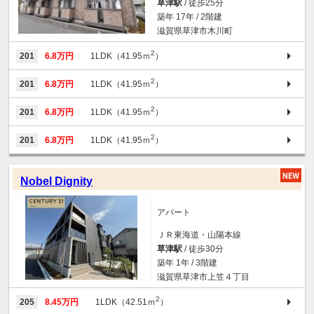
草津駅
/ 徒歩25分
築年 17年 / 2階建
滋賀県草津市木川町
2
201
6.8万円
1LDK（41.95ｍ
）
2
201
6.8万円
1LDK（41.95ｍ
）
2
201
6.8万円
1LDK（41.95ｍ
）
2
201
6.8万円
1LDK（41.95ｍ
）
Nobel Dignity
アパート
ＪＲ東海道・山陽本線
草津駅
/ 徒歩30分
築年 1年 / 3階建
滋賀県草津市上笠４丁目
2
205
8.45万円
1LDK（42.51ｍ
）