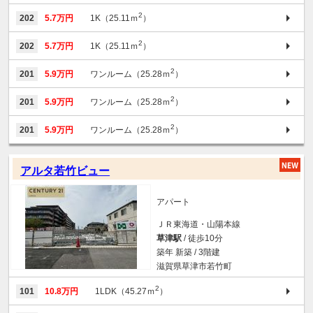
2
202
5.7万円
1K（25.11ｍ
）
2
202
5.7万円
1K（25.11ｍ
）
2
201
5.9万円
ワンルーム（25.28ｍ
）
2
201
5.9万円
ワンルーム（25.28ｍ
）
2
201
5.9万円
ワンルーム（25.28ｍ
）
アルタ若竹ビュー
アパート
ＪＲ東海道・山陽本線
草津駅
/ 徒歩10分
築年 新築 / 3階建
滋賀県草津市若竹町
2
101
10.8万円
1LDK（45.27ｍ
）