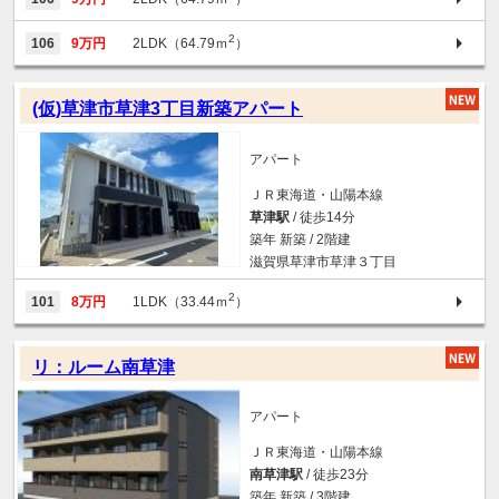
2
106
9万円
2LDK（64.79ｍ
）
(仮)草津市草津3丁目新築アパート
アパート
ＪＲ東海道・山陽本線
草津駅
/ 徒歩14分
築年 新築 / 2階建
滋賀県草津市草津３丁目
2
101
8万円
1LDK（33.44ｍ
）
リ：ルーム南草津
アパート
ＪＲ東海道・山陽本線
南草津駅
/ 徒歩23分
築年 新築 / 3階建