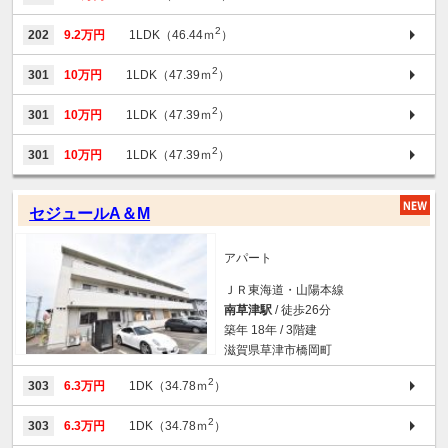
2
202
9.2万円
1LDK（46.44ｍ
）
2
301
10万円
1LDK（47.39ｍ
）
2
301
10万円
1LDK（47.39ｍ
）
2
301
10万円
1LDK（47.39ｍ
）
セジュールA＆M
アパート
ＪＲ東海道・山陽本線
南草津駅
/ 徒歩26分
築年 18年 / 3階建
滋賀県草津市橋岡町
2
303
6.3万円
1DK（34.78ｍ
）
2
303
6.3万円
1DK（34.78ｍ
）