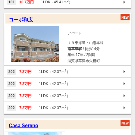
2
101
10.7万円
1LDK（45.41ｍ
）
コーポ和広
アパート
ＪＲ東海道・山陽本線
南草津駅
/ 徒歩14分
築年 17年 / 2階建
滋賀県草津市矢橋町
2
202
7.2万円
1LDK（42.37ｍ
）
2
202
7.2万円
1LDK（42.37ｍ
）
2
202
7.2万円
1LDK（42.37ｍ
）
2
202
7.2万円
1LDK（42.37ｍ
）
Casa Sereno