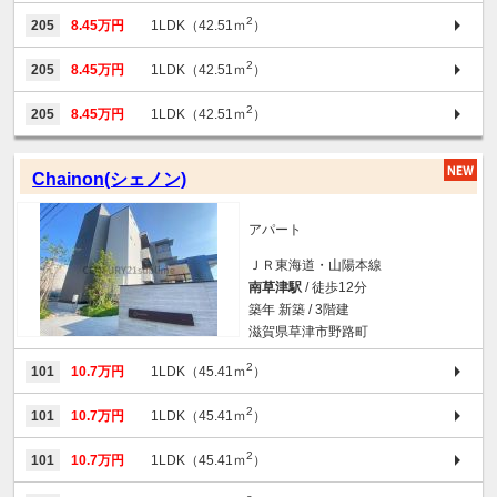
2
205
8.45万円
1LDK（42.51ｍ
）
2
205
8.45万円
1LDK（42.51ｍ
）
2
205
8.45万円
1LDK（42.51ｍ
）
Chainon(シェノン)
アパート
ＪＲ東海道・山陽本線
南草津駅
/ 徒歩12分
築年 新築 / 3階建
滋賀県草津市野路町
2
101
10.7万円
1LDK（45.41ｍ
）
2
101
10.7万円
1LDK（45.41ｍ
）
2
101
10.7万円
1LDK（45.41ｍ
）