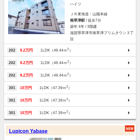
ハイツ
ＪＲ東海道・山陽本線
南草津駅
/ 徒歩7分
築年 4年 / 3階建
滋賀県草津市南草津プリムタウン３丁
目
2
202
9.2万円
1LDK（46.44ｍ
）
2
202
9.2万円
1LDK（46.44ｍ
）
2
202
9.2万円
1LDK（46.44ｍ
）
2
301
10万円
1LDK（47.39ｍ
）
2
301
10万円
1LDK（47.39ｍ
）
2
301
10万円
1LDK（47.39ｍ
）
Lupicon Yabase