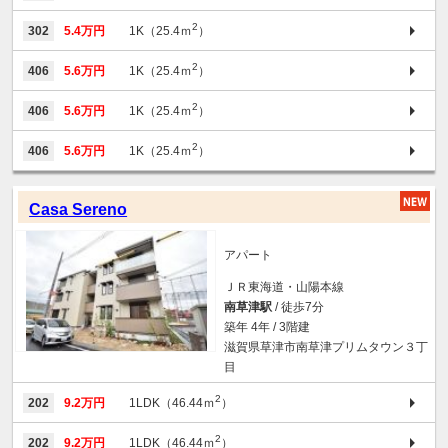
2
302
5.4万円
1K（25.4ｍ
）
2
406
5.6万円
1K（25.4ｍ
）
2
406
5.6万円
1K（25.4ｍ
）
2
406
5.6万円
1K（25.4ｍ
）
Casa Sereno
アパート
ＪＲ東海道・山陽本線
南草津駅
/ 徒歩7分
築年 4年 / 3階建
滋賀県草津市南草津プリムタウン３丁
目
2
202
9.2万円
1LDK（46.44ｍ
）
2
202
9.2万円
1LDK（46.44ｍ
）