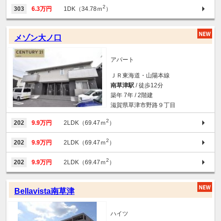
2
303
6.3万円
1DK（34.78ｍ
）
メゾン大ノ口
アパート
ＪＲ東海道・山陽本線
南草津駅
/ 徒歩12分
築年 7年 / 2階建
滋賀県草津市野路９丁目
2
202
9.9万円
2LDK（69.47ｍ
）
2
202
9.9万円
2LDK（69.47ｍ
）
2
202
9.9万円
2LDK（69.47ｍ
）
Bellavista南草津
ハイツ