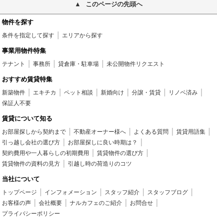
このページの先頭へ
物件を探す
条件を指定して探す
エリアから探す
事業用物件特集
テナント
事務所
貸倉庫・駐車場
未公開物件リクエスト
おすすめ賃貸特集
新築物件
エキチカ
ペット相談
新婚向け
分譲・賃貸
リノベ済み
保証人不要
賃貸について知る
お部屋探しから契約まで
不動産オーナー様へ
よくある質問
賃貸用語集
引っ越し会社の選び方
お部屋探しに良い時期は？
契約費用や一人暮らしの初期費用
賃貸物件の選び方
賃貸物件の資料の見方
引越し時の荷造りのコツ
当社について
トップページ
インフォメーション
スタッフ紹介
スタッフブログ
お客様の声
会社概要
ナルカフェのご紹介
お問合せ
プライバシーポリシー