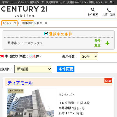
草津市 シューズボックス 賃貸物件一覧｜滋賀県草津エリアの賃貸物件やテナント情報はセンチュリー21sublime
物件検索
お店へ連絡
TOPページ
>
物件検索
>
物件一覧
選択中の条件
条件
草津市 シューズボックス
変更
96
件 (総物件数：
661
件)
表示件数 ：
条件変更
並び順 ：
ティアモール
マンション
ＪＲ東海道・山陽本線
南草津駅
/ 徒歩2分
築年 17年 / 6階建