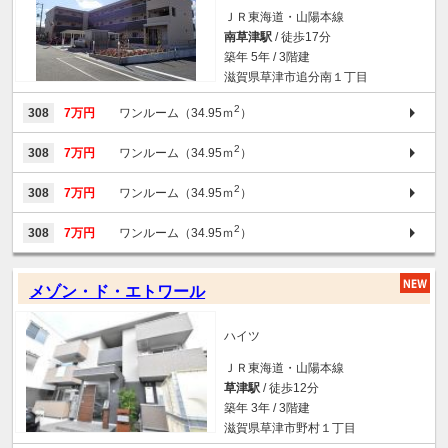
ＪＲ東海道・山陽本線
南草津駅
/ 徒歩17分
築年 5年 / 3階建
滋賀県草津市追分南１丁目
2
308
7万円
ワンルーム（34.95ｍ
）
2
308
7万円
ワンルーム（34.95ｍ
）
2
308
7万円
ワンルーム（34.95ｍ
）
2
308
7万円
ワンルーム（34.95ｍ
）
メゾン・ド・エトワール
ハイツ
ＪＲ東海道・山陽本線
草津駅
/ 徒歩12分
築年 3年 / 3階建
滋賀県草津市野村１丁目