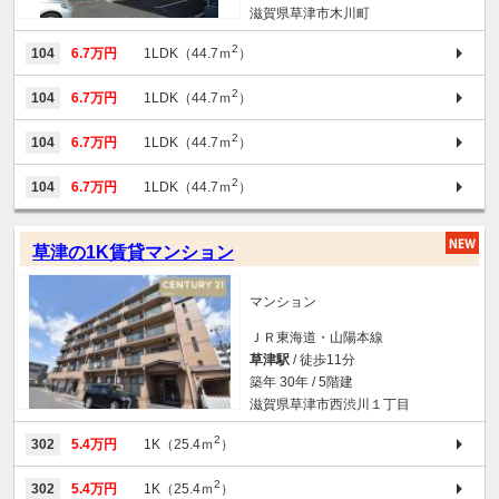
滋賀県草津市木川町
2
104
6.7万円
1LDK（44.7ｍ
）
2
104
6.7万円
1LDK（44.7ｍ
）
2
104
6.7万円
1LDK（44.7ｍ
）
2
104
6.7万円
1LDK（44.7ｍ
）
草津の1K賃貸マンション
マンション
ＪＲ東海道・山陽本線
草津駅
/ 徒歩11分
築年 30年 / 5階建
滋賀県草津市西渋川１丁目
2
302
5.4万円
1K（25.4ｍ
）
2
302
5.4万円
1K（25.4ｍ
）