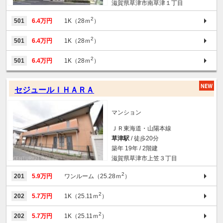
滋賀県草津市南草津１丁目
2
501
6.4万円
1K（28ｍ
）
2
501
6.4万円
1K（28ｍ
）
2
501
6.4万円
1K（28ｍ
）
セジュールＩＨＡＲＡ
マンション
ＪＲ東海道・山陽本線
草津駅
/ 徒歩20分
築年 19年 / 2階建
滋賀県草津市上笠３丁目
2
201
5.9万円
ワンルーム（25.28ｍ
）
2
202
5.7万円
1K（25.11ｍ
）
2
202
5.7万円
1K（25.11ｍ
）