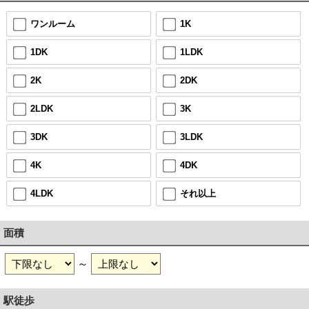
ワンルーム
1K
1DK
1LDK
2K
2DK
2LDK
3K
3DK
3LDK
4K
4DK
4LDK
それ以上
面積
～
駅徒歩