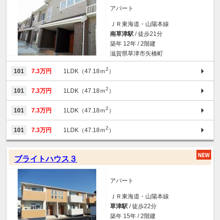
アパート
ＪＲ東海道・山陽本線
南草津駅
/ 徒歩21分
築年 12年 / 2階建
滋賀県草津市矢橋町
2
101
7.3万円
1LDK（47.18ｍ
）
2
101
7.3万円
1LDK（47.18ｍ
）
2
101
7.3万円
1LDK（47.18ｍ
）
2
101
7.3万円
1LDK（47.18ｍ
）
ブライトハウス３
アパート
ＪＲ東海道・山陽本線
草津駅
/ 徒歩22分
築年 15年 / 2階建