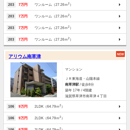
2
203
7万円
ワンルーム（27.26ｍ
）
2
203
7万円
ワンルーム（27.26ｍ
）
2
203
7万円
ワンルーム（27.26ｍ
）
2
203
7万円
ワンルーム（27.26ｍ
）
アリウム南草津
マンション
ＪＲ東海道・山陽本線
南草津駅
/ 徒歩8分
築年 17年 / 4階建
滋賀県草津市南草津４丁目
2
106
9万円
2LDK（64.79ｍ
）
2
106
9万円
2LDK（64.79ｍ
）
2
106
9万円
2LDK（64.79ｍ
）