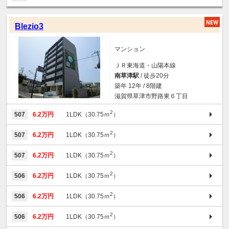
Blezio3
マンション
ＪＲ東海道・山陽本線
南草津駅
/ 徒歩20分
築年 12年 / 8階建
滋賀県草津市野路東６丁目
2
507
6.2万円
1LDK（30.75ｍ
）
2
507
6.2万円
1LDK（30.75ｍ
）
2
507
6.2万円
1LDK（30.75ｍ
）
2
506
6.2万円
1LDK（30.75ｍ
）
2
506
6.2万円
1LDK（30.75ｍ
）
2
506
6.2万円
1LDK（30.75ｍ
）