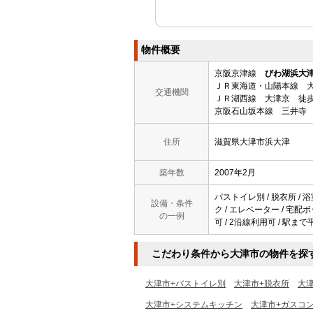
物件概要
京阪京津線
びわ湖浜大
ＪＲ東海道・山陽本線 大
交通機関
ＪＲ湖西線 大津京 徒歩
京阪石山坂本線 三井寺 
住所
滋賀県大津市浜大津
築年数
2007年2月
バストイレ別 / 脱衣所 / 
設備・条件
ク / エレベーター / 宅配
の一例
可 / 2沿線利用可 / 駅まで
こだわり条件から大津市の物件を探
大津市+バストイレ別
大津市+脱衣所
大
大津市+システムキッチン
大津市+ガスコ