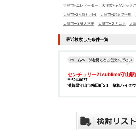
大津市+エレベーター
大津市+宅配ボック
大津市+2沿線利用可
大津市+駅まで平坦
大津市+保証人不要
大津市+２Ｆ以上
大津
最近検索した条件一覧
センチュリー21sublime守山
〒524-0037
滋賀県守山市梅田町5-1 藤和ハイタウ