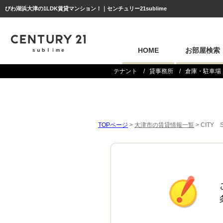
びわ湖浜大津の1LDK賃貸マンション！｜センチュリー21sublime
HOME
お部屋検索
テナント
貸事務所
倉庫・駐車場
TOPページ
>
大津市の賃貸情報一覧
>
CITY