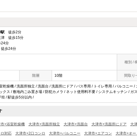
津駅
徒歩2分
津 徒歩15分
24分
徒歩24分
種別 / 
階層
10階
間取り
浴室乾燥機 / 洗面所独立 / 洗面台 / 洗面所にドア / バス専用 / トイレ専用 / バルコニー
ボックス / 敷地内ごみ置き場 / 防犯カメラ / ネット使用料不要 / システムキッチン / ガス
平坦 / 駅徒歩5分以内 /
す
津市+浴室乾燥機
大津市+洗面所独立
大津市+洗面台
大津市+洗面所にドア
大
ンロ対応
大津市+2口コンロ
大津市+バルコニー
大津市+エアコン
大津市+オー