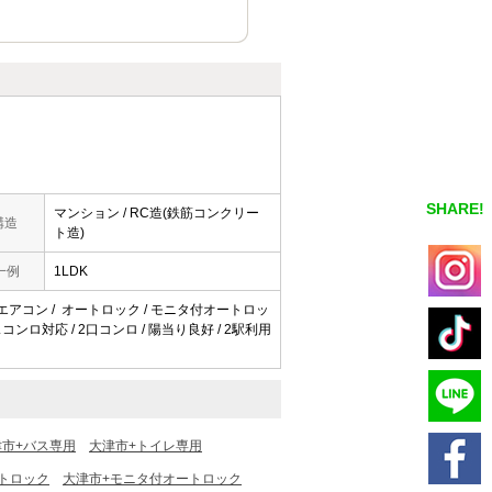
SHARE!
マンション / RC造(鉄筋コンクリー
構造
ト造)
一例
1LDK
 / エアコン / オートロック / モニタ付オートロッ
コンロ対応 / 2口コンロ / 陽当り良好 / 2駅利用
津市+バス専用
大津市+トイレ専用
トロック
大津市+モニタ付オートロック