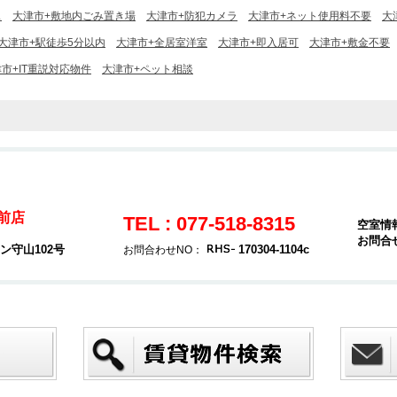
ス
大津市+敷地内ごみ置き場
大津市+防犯カメラ
大津市+ネット使用料不要
大
大津市+駅徒歩5分以内
大津市+全居室洋室
大津市+即入居可
大津市+敷金不要
市+IT重説対応物件
大津市+ペット相談
駅前店
TEL : 077-518-8315
空室情
お問合
ン守山102号
170304-1104c
お問合わせNO：