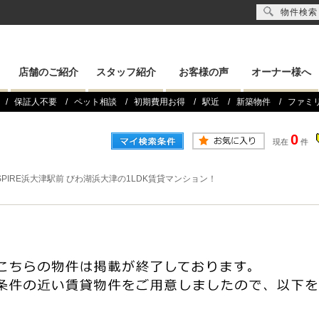
物件検索
店舗のご紹介
スタッフ紹介
お客様の声
オーナー様へ
保証人不要
ペット相談
初期費用お得
駅近
新築物件
ファミ
0
現在
件
 SPIRE浜大津駅前 びわ湖浜大津の1LDK賃貸マンション！