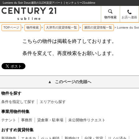
Lumiere du Soir Deux瀬田の1LDK賃貸アパート | センチュリー21sublime
物件検索
お店へ連絡
TOPページ
>
物件検索
>
大津市の賃貸情報一覧
>
瀬田の賃貸情報一覧
>
Lumiere du
こちらの物件は掲載を終了しております。
条件を変えて、再度検索をお願いします。
このページの先頭へ
物件を探す
条件を指定して探す
エリアから探す
事業用物件特集
テナント
事務所
貸倉庫・駐車場
未公開物件リクエスト
おすすめ賃貸特集
新築物件
エキチカ
ペット相談
新婚向け
分譲・賃貸
リノベ済み