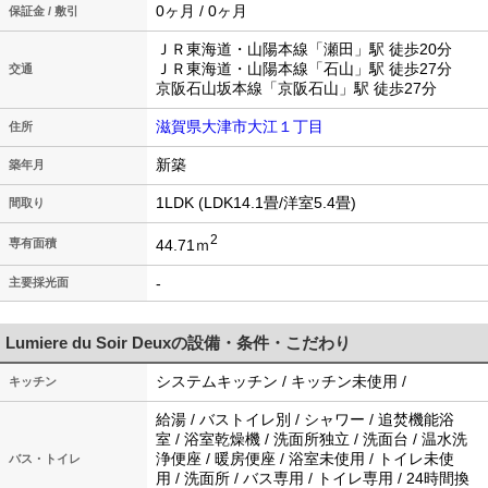
0ヶ月 / 0ヶ月
保証金 / 敷引
ＪＲ東海道・山陽本線「瀬田」駅 徒歩20分
ＪＲ東海道・山陽本線「石山」駅 徒歩27分
交通
京阪石山坂本線「京阪石山」駅 徒歩27分
滋賀県大津市大江１丁目
住所
新築
築年月
1LDK (LDK14.1畳/洋室5.4畳)
間取り
2
44.71ｍ
専有面積
-
主要採光面
Lumiere du Soir Deuxの設備・条件・こだわり
システムキッチン / キッチン未使用 /
キッチン
給湯 / バストイレ別 / シャワー / 追焚機能浴
室 / 浴室乾燥機 / 洗面所独立 / 洗面台 / 温水洗
浄便座 / 暖房便座 / 浴室未使用 / トイレ未使
バス・トイレ
用 / 洗面所 / バス専用 / トイレ専用 / 24時間換