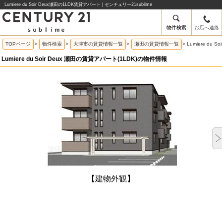
Lumiere du Soir Deux瀬田の1LDK賃貸アパート | センチュリー21sublime
物件検索
お店へ連絡
TOPページ
>
物件検索
>
大津市の賃貸情報一覧
>
瀬田の賃貸情報一覧
>
Lumiere du
Lumiere du Soir Deux 瀬田の賃貸アパート(1LDK)の物件情報
【建物外観】