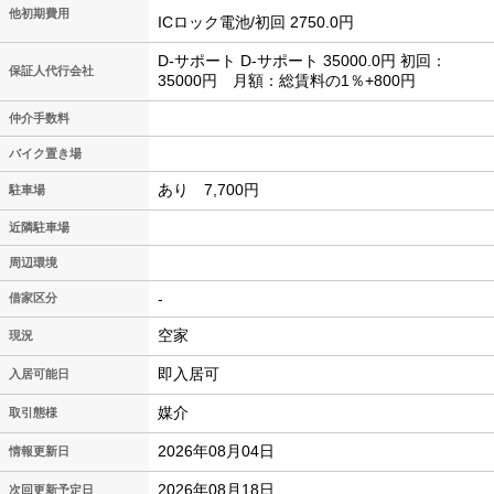
他初期費用
ICロック電池/初回 2750.0円
D-サポート D-サポート 35000.0円 初回：
保証人代行会社
35000円 月額：総賃料の1％+800円
仲介手数料
バイク置き場
あり 7,700円
駐車場
近隣駐車場
周辺環境
-
借家区分
空家
現況
即入居可
入居可能日
媒介
取引態様
2026年08月04日
情報更新日
2026年08月18日
次回更新予定日