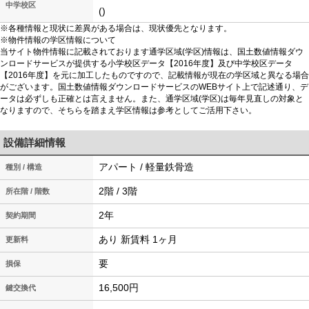
中学校区
()
※各種情報と現状に差異がある場合は、現状優先となります。
※物件情報の学区情報について
当サイト物件情報に記載されております通学区域(学区)情報は、国土数値情報ダウ
ンロードサービスが提供する小学校区データ【2016年度】及び中学校区データ
【2016年度】を元に加工したものですので、記載情報が現在の学区域と異なる場合
がございます。国土数値情報ダウンロードサービスのWEBサイト上で記述通り、デ
ータは必ずしも正確とは言えません。また、通学区域(学区)は毎年見直しの対象と
なりますので、そちらを踏まえ学区情報は参考としてご活用下さい。
設備詳細情報
アパート / 軽量鉄骨造
種別 / 構造
2階 / 3階
所在階 / 階数
2年
契約期間
あり 新賃料 1ヶ月
更新料
要
損保
16,500円
鍵交換代