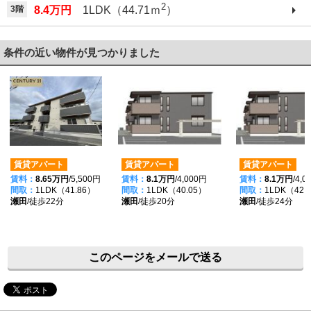
2
3階
8.4万円
1LDK（44.71ｍ
）
条件の近い物件が見つかりました
賃貸アパート
賃貸アパート
賃貸アパート
賃料：
8.65万円
/5,500円
賃料：
8.1万円
/4,000円
賃料：
8.1万円
/4,
間取：
1LDK（41.86）
間取：
1LDK（40.05）
間取：
1LDK（42.
瀬田
/徒歩22分
瀬田
/徒歩20分
瀬田
/徒歩24分
このページをメールで送る