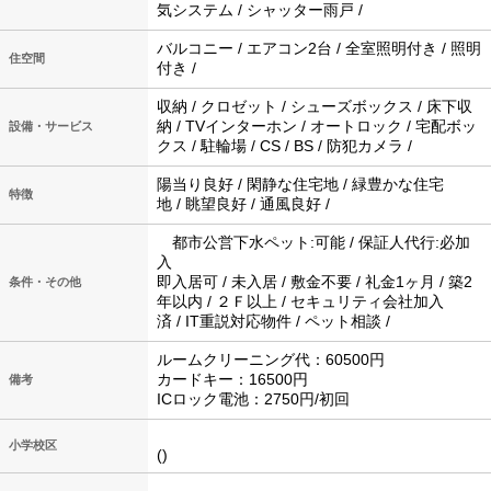
気システム / シャッター雨戸 /
バルコニー / エアコン2台 / 全室照明付き / 照明
住空間
付き /
収納 / クロゼット / シューズボックス / 床下収
納 / TVインターホン / オートロック / 宅配ボッ
設備・サービス
クス / 駐輪場 / CS / BS / 防犯カメラ /
陽当り良好 / 閑静な住宅地 / 緑豊かな住宅
特徴
地 / 眺望良好 / 通風良好 /
都市公営下水ペット:可能 / 保証人代行:必加
入
即入居可 / 未入居 / 敷金不要 / 礼金1ヶ月 / 築2
条件・その他
年以内 / ２Ｆ以上 / セキュリティ会社加入
済 / IT重説対応物件 / ペット相談 /
ルームクリーニング代：60500円
カードキー：16500円
備考
ICロック電池：2750円/初回
小学校区
()