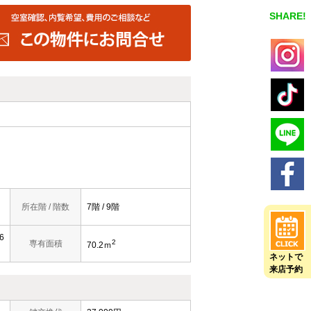
SHARE!
所在階 / 階数
7階 / 9階
6
2
専有面積
70.2ｍ
）
ネットで
来店予約