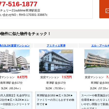
77-516-1877
チュリー21sublime草津駅前店
い合わせNO：RHS-170301-33887c
の物件に似た物件をチェック！
津の3LDK賃貸マンション
アミティエ草津
エル・アール
8.8万円
7.5万円
7
貸マンション
賃貸マンション
賃貸マンション
南草津駅 徒歩17分
草津駅 徒歩17分
草津駅 徒歩30
3LDK（65.24㎡）
3LDK（70.50㎡）
2LDK（57.33
8月入居限定】礼金0円!!エ
草津駅徒歩18分★広々3LDK★
スーパーや教育施設が
2台付★広々3LDK★エレ
ファミリーの方にもおすすめ物
住環境★ゆったり２Ｌ
ター付鉄筋コンクリートマ
件です★
いやすい間取りで新婚
ン♪
ったりです！