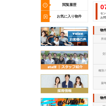
閲覧履歴
0
セン
お気に入り物件
お問
物
所
交
種別 
築
物