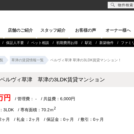
物件検索
店舗のご紹介
スタッフ紹介
お客様の声
オーナー様へ
保証人不要
ペット相談
初期費用お得
駅近
新築物件
ファミ
覧
草津の賃貸情報一覧
ベルヴィ草津 草津の3LDK賃貸マンション！
ベルヴィ草津 草津の3LDK賃貸マンション
4万円
/ 管理費： - / 共益費：6,000円
2
3LDK / 専有面積：70.2ｍ
2ヶ月 / 礼金：2ヶ月 / 保証金：0ヶ月 / 敷引：0ヶ月