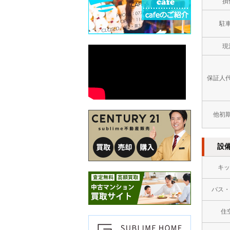
損
駐
現
保証人
他初
設
キッ
バス・
住