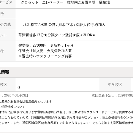
サービス
クロゼット
エレベーター
敷地内ごみ置き場
駐輪場
 徴
その他
ガス:都市 / 水道:公営 / 排水:下水 / 保証人代行:必加入
ント
草津駅徒歩17分★分譲タイプ賃貸★広々3LDK★
鍵交換：27000円 更新料：1ヶ月
 考
保証会社加入要 火災保険加入要
※退去時ハウスクリーニング費要
区情報
校区
中学校区
()
2026年08月03日
次回更新予定日：2026年08
と差異がある場合は現況優先となります
の学区情報について
件情報に記載されております通学区域(学区)情報は、国土数値情報ダウンロードサービスが提供する小学
加工したものですので、記載情報が現在の学区域と異なる場合がございます。国土数値情報ダウンロ
えません。また、通学区域(学区)は毎年見直しの対象となりますので、そちらを踏まえ学区情報は参