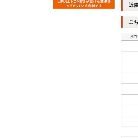
近
こ
所在