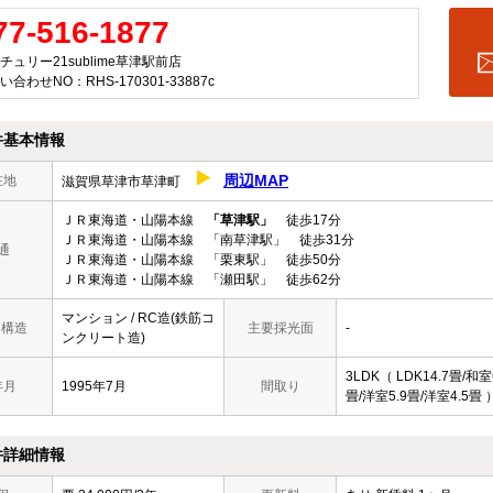
77-516-1877
チュリー21sublime草津駅前店
い合わせNO：RHS-170301-33887c
件基本情報
周辺MAP
在地
滋賀県草津市草津町
ＪＲ東海道・山陽本線
「草津駅」
徒歩17分
ＪＲ東海道・山陽本線 「南草津駅」 徒歩31分
通
ＪＲ東海道・山陽本線 「栗東駅」 徒歩50分
ＪＲ東海道・山陽本線 「瀬田駅」 徒歩62分
マンション / RC造(鉄筋コ
/ 構造
主要採光面
-
ンクリート造)
3LDK（ LDK14.7畳/和室
年月
1995年7月
間取り
畳/洋室5.9畳/洋室4.5畳 
件詳細情報