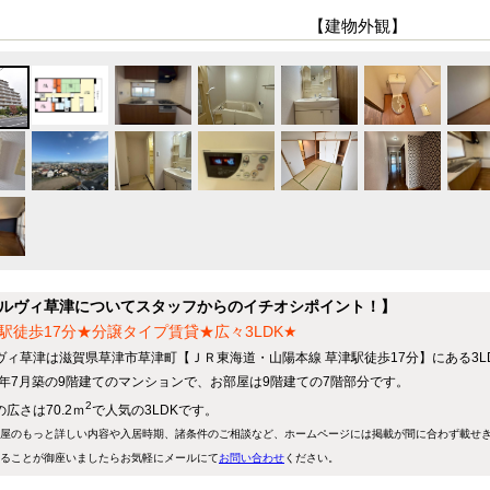
【建物外観】
ルヴィ草津についてスタッフからのイチオシポイント！】
駅徒歩17分★分譲タイプ賃貸★広々3LDK★
ヴィ草津は滋賀県草津市草津町【ＪＲ東海道・山陽本線 草津駅徒歩17分】にある3L
95年7月築の9階建てのマンションで、お部屋は9階建ての7階部分です。
2
広さは70.2ｍ
で人気の3LDKです。
屋のもっと詳しい内容や入居時期、諸条件のご相談など、ホームページには掲載が間に合わず載せ
ることが御座いましたらお気軽にメールにて
お問い合わせ
ください。