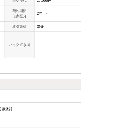
鍵交換代
27,000円
契約期間
2年 -
借家区分
取引態様
媒介
バイク置き場
分譲賃貸