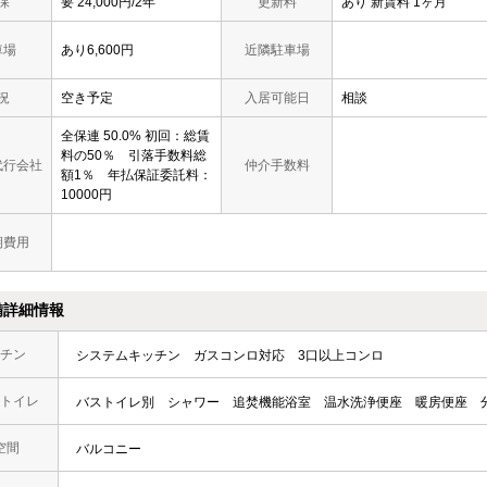
保
要 24,000円/2年
更新料
あり 新賃料 1ヶ月
車場
あり6,600円
近隣駐車場
況
空き予定
入居可能日
相談
全保連 50.0% 初回：総賃
料の50％ 引落手数料総
代行会社
仲介手数料
額1％ 年払保証委託料：
10000円
期費用
備詳細情報
チン
システムキッチン
ガスコンロ対応
3口以上コンロ
トイレ
バストイレ別
シャワー
追焚機能浴室
温水洗浄便座
暖房便座
空間
バルコニー