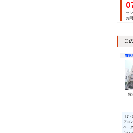
0
セン
お問
こ
南草
賃
【7・
アコン
ベー
ンショ