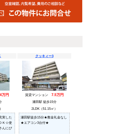
Ｋ
クッキィー3
.4万円
7.5万円
賃貸マンション
分
瀬田駅 徒歩15分
㎡）
2LDK（51.15㎡）
充実した
瀬田駅徒歩15分★敷金礼金なし
ＤＫ☆使
★エアコン3台付★
さんにぴ