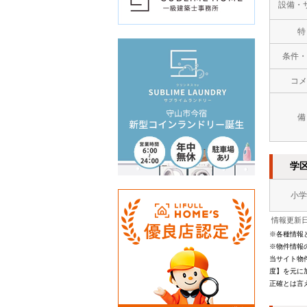
設備・
特
条件・
コメ
備
学
小学
情報更新日：
※各種情報
※物件情報
当サイト物
度】を元に
正確とは言