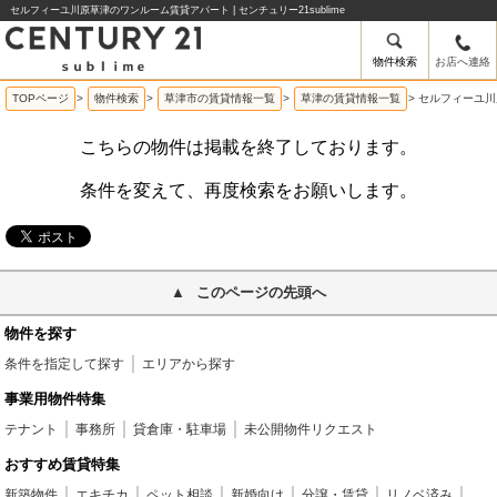
セルフィーユ川原草津のワンルーム賃貸アパート | センチュリー21sublime
物件検索
お店へ連絡
TOPページ
>
物件検索
>
草津市の賃貸情報一覧
>
草津の賃貸情報一覧
>
セルフィーユ川
こちらの物件は掲載を終了しております。
条件を変えて、再度検索をお願いします。
このページの先頭へ
物件を探す
条件を指定して探す
エリアから探す
事業用物件特集
テナント
事務所
貸倉庫・駐車場
未公開物件リクエスト
おすすめ賃貸特集
新築物件
エキチカ
ペット相談
新婚向け
分譲・賃貸
リノベ済み