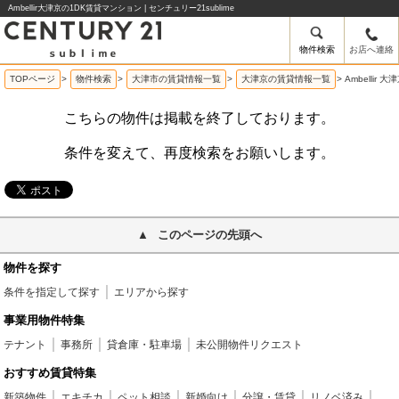
Ambellir大津京の1DK賃貸マンション | センチュリー21sublime
物件検索
お店へ連絡
TOPページ
>
物件検索
>
大津市の賃貸情報一覧
>
大津京の賃貸情報一覧
>
Ambellir
こちらの物件は掲載を終了しております。
条件を変えて、再度検索をお願いします。
このページの先頭へ
物件を探す
条件を指定して探す
エリアから探す
事業用物件特集
テナント
事務所
貸倉庫・駐車場
未公開物件リクエスト
おすすめ賃貸特集
新築物件
エキチカ
ペット相談
新婚向け
分譲・賃貸
リノベ済み