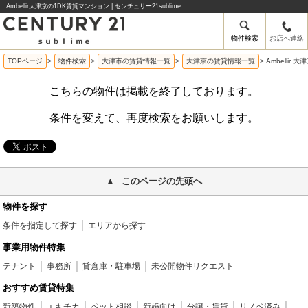
Ambellir大津京の1DK賃貸マンション | センチュリー21sublime
物件検索
お店へ連絡
TOPページ
>
物件検索
>
大津市の賃貸情報一覧
>
大津京の賃貸情報一覧
>
Ambellir
こちらの物件は掲載を終了しております。
条件を変えて、再度検索をお願いします。
このページの先頭へ
物件を探す
条件を指定して探す
エリアから探す
事業用物件特集
テナント
事務所
貸倉庫・駐車場
未公開物件リクエスト
おすすめ賃貸特集
新築物件
エキチカ
ペット相談
新婚向け
分譲・賃貸
リノベ済み