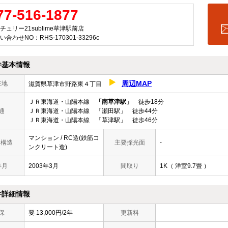
77-516-1877
チュリー21sublime草津駅前店
い合わせNO：RHS-170301-33296c
件基本情報
周辺MAP
在地
滋賀県草津市野路東４丁目
ＪＲ東海道・山陽本線
「南草津駅」
徒歩18分
通
ＪＲ東海道・山陽本線 「瀬田駅」 徒歩44分
ＪＲ東海道・山陽本線 「草津駅」 徒歩46分
マンション / RC造(鉄筋コ
/ 構造
主要採光面
-
ンクリート造)
年月
2003年3月
間取り
1K（ 洋室9.7畳 ）
件詳細情報
保
要 13,000円/2年
更新料