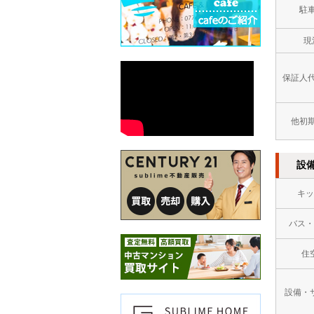
駐
現
保証人
他初
設
キッ
バス・
住
設備・