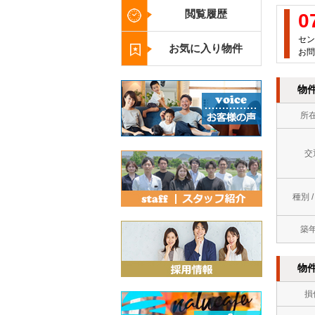
閲覧履歴
0
セン
お気に入り物件
お問
物
所
交
種別 
築
物
損