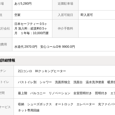
車場
あり5,280円
近隣駐車場
況
空家
入居可能日
即入居可
日本セーフティー 0.5ヶ
代行会社
月 加入料：総賃料0.5ヶ
仲介手数料
月 １年毎：10,000円要
期費用
水道代 2970.0円 安心コール/2年 9900.0円
備詳細情報
チン
2口コンロ
IHクッキングヒーター
トイレ
バストイレ別
シャワー
洗面所独立
洗面台
温水洗浄便座
暖房
空間
最上階
バルコニー
リノベーション
全室照明付き
照明付き
エ
収納
シューズボックス
オートロック
エレベーター
光ファイバ
サービス
ネット専用回線