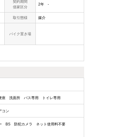
契約期間
2年 -
借家区分
取引態様
媒介
バイク置き場
便座
洗面所
バス専用
トイレ専用
アコン
ー
BS
防犯カメラ
ネット使用料不要