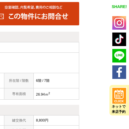
SHARE!
所在階 / 階数
6階 / 7階
2
専有面積
26.94ｍ
ネットで
来店予約
鍵交換代
8,800円