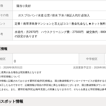
 徴
陽当り良好
その他
ガス:プロパン / 水道:公営 / 排水:下水 / 保証人代行:必加入
ント
定番！南草津単身マンションと言えばココ！敷金礼金なし★ネット無料
水道代：月2970円 ハウスクリーニング費：27500円 鍵交換代：880
 考
の設定があります
区情報
校区
中学校区
()
2026年08月01日
次回更新予定日：2026年08
と差異がある場合は現況優先となります
の学区情報について
件情報に記載されております通学区域(学区)情報は、国土数値情報ダウンロードサービスが提供する小学
加工したものですので、記載情報が現在の学区域と異なる場合がございます。国土数値情報ダウンロ
えません。また、通学区域(学区)は毎年見直しの対象となりますので、そちらを踏まえ学区情報は参
隣スポット情報