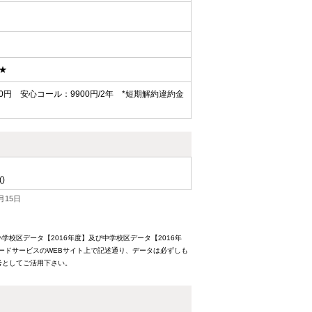
★
0円 安心コール：9900円/2年 *短期解約違約金
()
月15日
校区データ【2016年度】及び中学校区データ【2016年
ードサービスのWEBサイト上で記述通り、データは必ずしも
考としてご活用下さい。