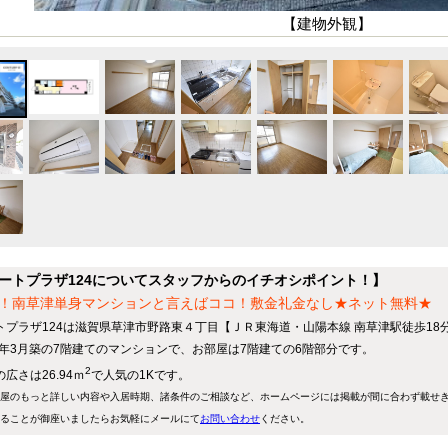
【建物外観】
ートプラザ124についてスタッフからのイチオシポイント！】
！南草津単身マンションと言えばココ！敷金礼金なし★ネット無料★
トプラザ124は滋賀県草津市野路東４丁目【ＪＲ東海道・山陽本線 南草津駅徒歩18
03年3月築の7階建てのマンションで、お部屋は7階建ての6階部分です。
2
広さは26.94ｍ
で人気の1Kです。
屋のもっと詳しい内容や入居時期、諸条件のご相談など、ホームページには掲載が間に合わず載せ
ることが御座いましたらお気軽にメールにて
お問い合わせ
ください。