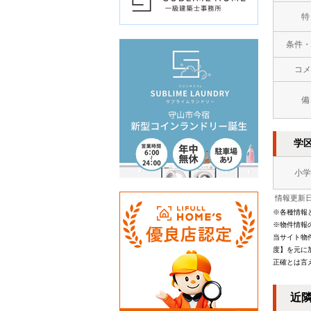
特
条件・
コメ
備
学
小学
情報更新日：
※各種情報
※物件情報
当サイト物
度】を元に
正確とは言
近