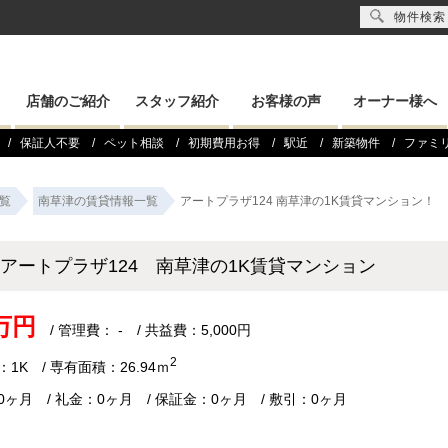
物件検索
店舗のご紹介
スタッフ紹介
お客様の声
オーナー様へ
保証人不要
ペット相談
初期費用お得
駅近
新築物件
ファミ
覧
南草津の賃貸情報一覧
アートプラザ124 南草津の1K賃貸マンション！
アートプラザ124 南草津の1K賃貸マンション
4万円
/ 管理費： - / 共益費：5,000円
2
1K / 専有面積：26.94ｍ
0ヶ月 / 礼金：0ヶ月 / 保証金：0ヶ月 / 敷引：0ヶ月