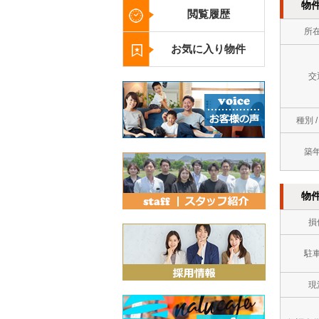
物
閲覧履歴
所
お気に入り物件
交
種別 
築
物
損
駐
現