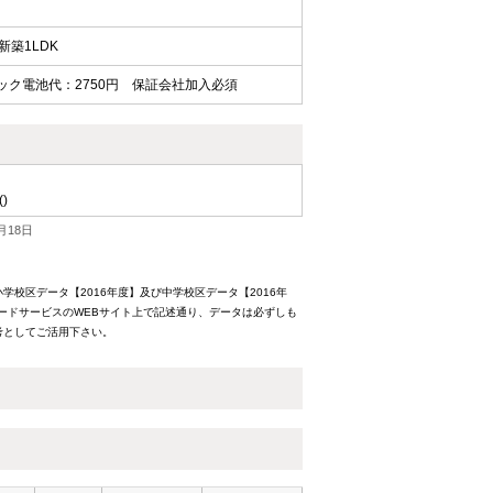
築1LDK
ロック電池代：2750円 保証会社加入必須
()
月18日
校区データ【2016年度】及び中学校区データ【2016年
ードサービスのWEBサイト上で記述通り、データは必ずしも
考としてご活用下さい。