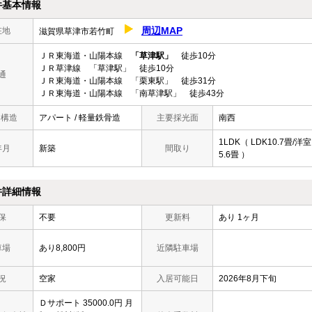
件基本情報
周辺MAP
在地
滋賀県草津市若竹町
ＪＲ東海道・山陽本線
「草津駅」
徒歩10分
ＪＲ草津線 「草津駅」 徒歩10分
通
ＪＲ東海道・山陽本線 「栗東駅」 徒歩31分
ＪＲ東海道・山陽本線 「南草津駅」 徒歩43分
/ 構造
アパート / 軽量鉄骨造
主要採光面
南西
1LDK（ LDK10.7畳/洋室
年月
新築
間取り
5.6畳 ）
件詳細情報
保
不要
更新料
あり 1ヶ月
車場
あり8,800円
近隣駐車場
況
空家
入居可能日
2026年8月下旬
Ｄサポート 35000.0円 月