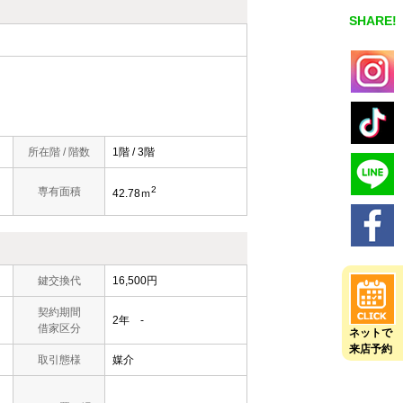
SHARE!
所在階 / 階数
1階 / 3階
2
専有面積
42.78ｍ
鍵交換代
16,500円
契約期間
2年 -
借家区分
ネットで
来店予約
取引態様
媒介