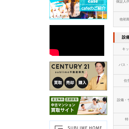
保証人
他初
設
キッ
バス・
住
設備・
特