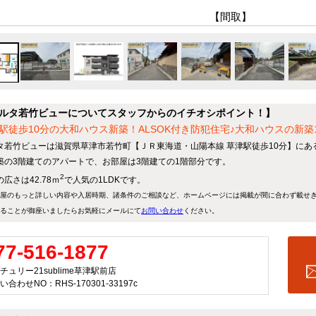
【間取】
ルタ若竹ビューについてスタッフからのイチオシポイント！】
駅徒歩10分の大和ハウス新築！ALSOK付き防犯住宅♪大和ハウスの新築1
タ若竹ビューは滋賀県草津市若竹町【ＪＲ東海道・山陽本線 草津駅徒歩10分】にある
築の3階建てのアパートで、お部屋は3階建ての1階部分です。
2
広さは42.78ｍ
で人気の1LDKです。
屋のもっと詳しい内容や入居時期、諸条件のご相談など、ホームページには掲載が間に合わず載せ
ることが御座いましたらお気軽にメールにて
お問い合わせ
ください。
77-516-1877
チュリー21sublime草津駅前店
い合わせNO：RHS-170301-33197c