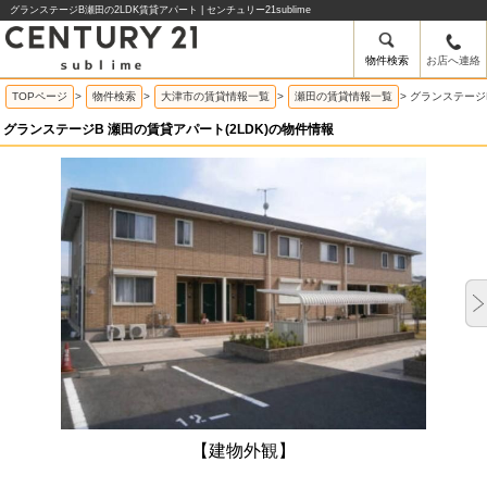
グランステージB瀬田の2LDK賃貸アパート | センチュリー21sublime
物件検索
お店へ連絡
TOPページ
>
物件検索
>
大津市の賃貸情報一覧
>
瀬田の賃貸情報一覧
>
グランステージ
グランステージB 瀬田の賃貸アパート(2LDK)の物件情報
【建物外観】