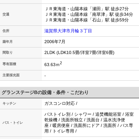
ＪＲ東海道・山陽本線「瀬田」駅 徒歩27分
ＪＲ東海道・山陽本線「南草津」駅 徒歩34分
交通
ＪＲ東海道・山陽本線「石山」駅 徒歩59分
滋賀県大津市月輪３丁目
住所
2006年7月
築年月
2LDK (LDK10.5畳/洋室7畳/洋室6畳)
間取り
2
63.63ｍ
専有面積
-
主要採光面
グランステージBの設備・条件・こだわり
ガスコンロ対応 /
キッチン
バストイレ別 / シャワー / 追焚機能浴室 / 浴室
乾燥機 / 洗面所独立 / 洗面台 / 温水洗浄便
バス・トイレ
座 / 暖房便座 / 洗面所にドア / 洗面所 / バス専
用 / トイレ専用 /