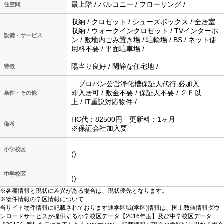
最上階 / バルコニー / フローリング /
住空間
収納 / クロゼット / シューズボックス / 全居室
収納 / ウォークインクロゼット / TVインターホ
設備・サービス
ン / 敷地内ごみ置き場 / 駐輪場 / BS / ネット使
用料不要 / 平面駐車場 /
陽当り良好 / 閑静な住宅地 /
特徴
プロパン公営浄化槽保証人代行:必加入
即入居可 / 敷金不要 / 保証人不要 / ２Ｆ以
条件・その他
上 / IT重説対応物件 /
HC代：82500円 更新料：1ヶ月
備考
※保証会社加入要
小学校区
()
中学校区
()
※各種情報と現状に差異がある場合は、現状優先となります。
※物件情報の学区情報について
当サイト物件情報に記載されております通学区域(学区)情報は、国土数値情報ダウ
ンロードサービスが提供する小学校区データ【2016年度】及び中学校区データ