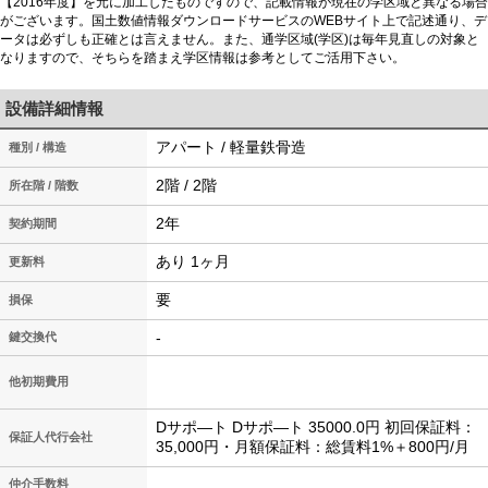
【2016年度】を元に加工したものですので、記載情報が現在の学区域と異なる場合
がございます。国土数値情報ダウンロードサービスのWEBサイト上で記述通り、デ
ータは必ずしも正確とは言えません。また、通学区域(学区)は毎年見直しの対象と
なりますので、そちらを踏まえ学区情報は参考としてご活用下さい。
設備詳細情報
アパート / 軽量鉄骨造
種別 / 構造
2階 / 2階
所在階 / 階数
2年
契約期間
あり 1ヶ月
更新料
要
損保
-
鍵交換代
他初期費用
Dサポ―ト Dサポ―ト 35000.0円 初回保証料：
保証人代行会社
35,000円・月額保証料：総賃料1%＋800円/月
仲介手数料