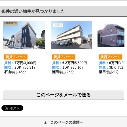
条件の近い物件が見つかりました
賃貸アパート
賃貸アパート
賃貸アパート
賃料：
7万円
/3,000円
賃料：
6.2万円
/5,500円
賃料：
6万円
/3,3
間取：
2DK（56.31）
間取：
1DK（35.10）
間取：
3DK（52.
石山
/徒歩45分
瀬田
/徒歩25分
瀬田
/徒歩9分
このページをメールで送る
このページの先頭へ