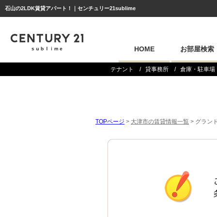
石山の2LDK賃貸アパート！｜センチュリー21sublime
HOME
お部屋検索
テナント
貸事務所
倉庫・駐車場
TOPページ
>
大津市の賃貸情報一覧
>
グランド