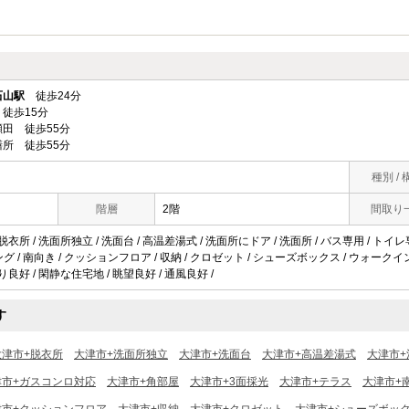
石山駅
徒歩24分
徒歩15分
田 徒歩55分
所 徒歩55分
種別 / 
階層
2階
間取り
脱衣所 / 洗面所独立 / 洗面台 / 高温差湯式 / 洗面所にドア / 洗面所 / バス専用 / トイレ専
ング / 南向き / クッションフロア / 収納 / クロゼット / シューズボックス / ウォークイ
り良好 / 閑静な住宅地 / 眺望良好 / 通風良好 /
す
大津市+脱衣所
大津市+洗面所独立
大津市+洗面台
大津市+高温差湯式
大津市+
津市+ガスコンロ対応
大津市+角部屋
大津市+3面採光
大津市+テラス
大津市+