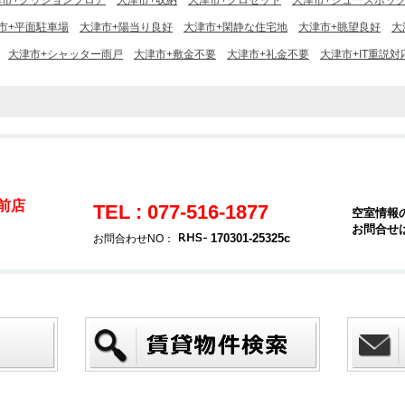
津市+クッションフロア
大津市+収納
大津市+クロゼット
大津市+シューズボッ
市+平面駐車場
大津市+陽当り良好
大津市+閑静な住宅地
大津市+眺望良好
大
大津市+シャッター雨戸
大津市+敷金不要
大津市+礼金不要
大津市+IT重説対
駅前店
TEL : 077-516-1877
空室情報
お問合せ
170301-25325c
お問合わせNO：