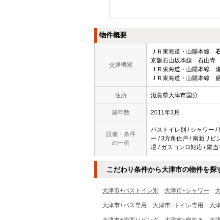
物件概要
ＪＲ東海道・山陽本線
京阪石山坂本線 石山寺 
交通機関
ＪＲ東海道・山陽本線 瀬
ＪＲ東海道・山陽本線 膳
住所
滋賀県大津市国分
築年数
2011年3月
バストイレ別 / シャワー / 
設備・条件
ー / 3方角住戸 / 南面リビ
の一例
場 / ガスコンロ対応 / 陽当
こだわり条件から大津市の物件を探
大津市+バストイレ別
大津市+シャワー
大津市+バス専用
大津市+トイレ専用
大