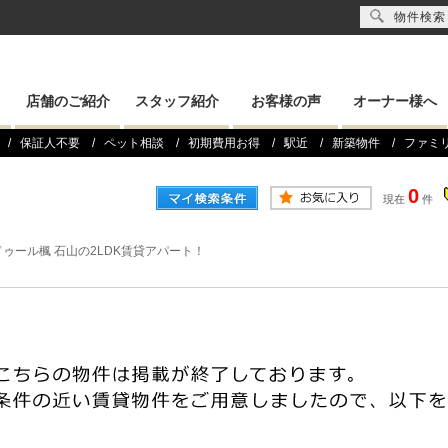
物件検索
店舗のご紹介
スタッフ紹介
お客様の声
オーナー様へ
保証人不要
ペット相談
初期費用お得
駅近
新築物件
ファミ
0
現在
件
ゥール楓 石山の2LDK賃貸アパート！