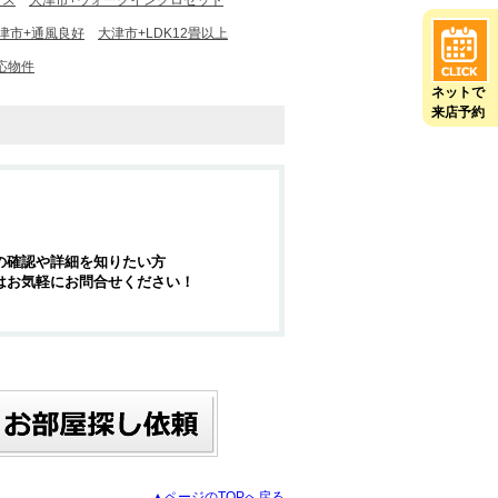
クス
大津市+ウォークインクロゼット
津市+通風良好
大津市+LDK12畳以上
応物件
ネットで
来店予約
の確認や詳細を知りたい方
はお気軽にお問合せください！
▲ページのTOPへ戻る