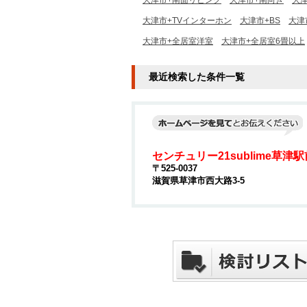
大津市+南面リビング
大津市+南向き
大
大津市+TVインターホン
大津市+BS
大津
大津市+全居室洋室
大津市+全居室6畳以上
最近検索した条件一覧
センチュリー21sublime草津
〒525-0037
滋賀県草津市西大路3-5