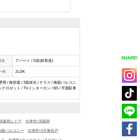
SHARE!
構造
アパート / S造(鉄骨造)
一例
2LDK
用 / 角部屋 / 3面採光 / テラス / 南面バルコニ
ンクロゼット / TVインターホン / BS / 平面駐車
洗面所にドア
大津市+洗面所
南面バルコニー
大津市+3方角住戸