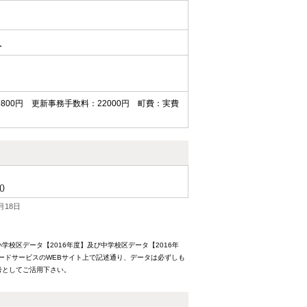
入
9800円 更新事務手数料：22000円 町費：実費
()
月18日
校区データ【2016年度】及び中学校区データ【2016年
ードサービスのWEBサイト上で記述通り、データは必ずしも
考としてご活用下さい。