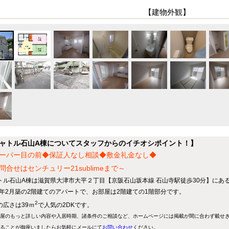
【建物外観】
ャトル石山A棟についてスタッフからのイチオシポイント！】
ーパー目の前◆保証人なし相談◆敷金礼金なし◆
問合せはセンチュリー21sublimeまで～
トル石山A棟は滋賀県大津市大平２丁目【京阪石山坂本線 石山寺駅徒歩30分】にある
90年2月築の2階建てのアパートで、お部屋は2階建ての1階部分です。
2
の広さは39ｍ
で人気の2DKです。
屋のもっと詳しい内容や入居時期、諸条件のご相談など、ホームページには掲載が間に合わず載せ
ることが御座いましたらお気軽にメールにて
お問い合わせ
ください。