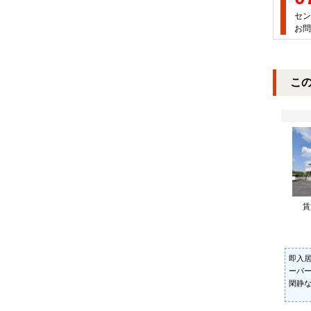
セン
お問
こ
即入居
ーパ
閑静