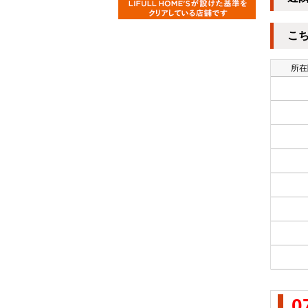
こ
所在
0