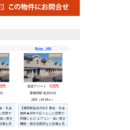
Rose Hill
万円
5万円
賃貸アパート
1分
唐橋前駅 徒歩21分
）
2DK（44.46㎡）
金・礼金
【瀬田駅徒歩23分】敷金・礼金
た空間で
無料★2DKで広々とした空間で
・追い焚き
同棲にも◎ エアコン・追い焚き
設備も充
機能・独立洗面所など設備も充
実♪