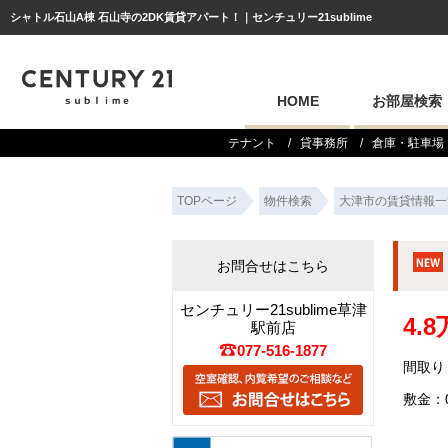
シャトル石山A棟 石山寺の2DK賃貸アパート！｜センチュリー21sublime
HOME
お部屋検索
テナント
貸事務所
倉庫・駐車場
TOPページ
物件検索
大津市の賃貸情報一
お問合せはこちら
センチュリー21sublime草津
4.
駅前店
077-516-1877
間取り
敷金：