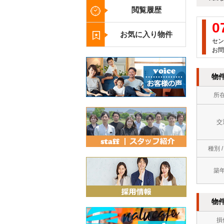
閲覧履歴
0
お気に入り物件
セン
お問
物
所
交
種別 
築
物
損