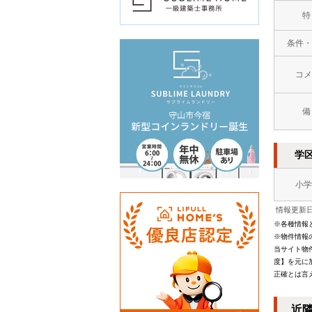
特
条件・
コメ
備
学
小学
情報更新日：
※各種情報
※物件情報
当サイト物
度】を元に
正確とは言
近