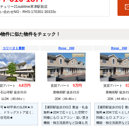
チュリー21sublime草津駅前店
い合わせNO：RHS-170301-30333c
の物件に似た物件をチェック！
コリーヌ１番館
Rose Hill
Rose Hill
4.8万円
5万円
5
賃貸アパート
賃貸アパート
賃貸アパート
石山寺駅 徒歩31分
唐橋前駅 徒歩21分
唐橋前駅 徒歩2
1LDK（40.04㎡）
2DK（44.46㎡）
2DK（44.46㎡
可★40平米の1LDK★ス
【瀬田駅徒歩23分】敷金・礼金
【瀬田駅徒歩23分】敷
ー、ドラッグストア近く、
無料★2DKで広々とした空間で
無料★2DKで広々とし
な住宅街★
同棲にも◎ エアコン・追い焚き
同棲にも◎ エアコン
機能・独立洗面所など設備も充
機能・独立洗面所など
実♪
実♪