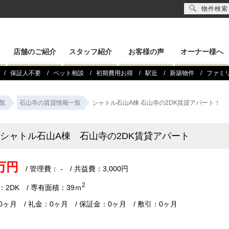
物件検索
店舗のご紹介
スタッフ紹介
お客様の声
オーナー様へ
保証人不要
ペット相談
初期費用お得
駅近
新築物件
ファミ
覧
石山寺の賃貸情報一覧
シャトル石山A棟 石山寺の2DK賃貸アパート！
シャトル石山A棟 石山寺の2DK賃貸アパート
8万円
/ 管理費： - / 共益費：3,000円
2
：2DK / 専有面積：39ｍ
0ヶ月 / 礼金：0ヶ月 / 保証金：0ヶ月 / 敷引：0ヶ月