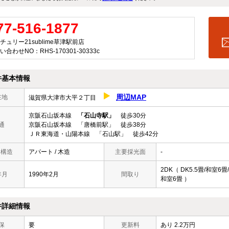
77-516-1877
チュリー21sublime草津駅前店
い合わせNO：RHS-170301-30333c
件基本情報
周辺MAP
在地
滋賀県大津市大平２丁目
京阪石山坂本線
「石山寺駅」
徒歩30分
通
京阪石山坂本線 「唐橋前駅」 徒歩38分
ＪＲ東海道・山陽本線 「石山駅」 徒歩42分
/ 構造
アパート / 木造
主要採光面
-
2DK（ DK5.5畳/和室6畳/
年月
1990年2月
間取り
和室6畳 ）
件詳細情報
保
要
更新料
あり 2.2万円