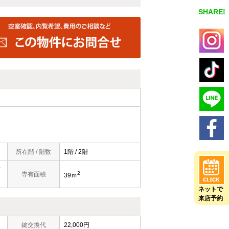
SHARE!
所在階 / 階数
1階 / 2階
2
専有面積
39ｍ
ネットで
来店予約
鍵交換代
22,000円