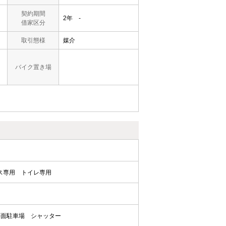
契約期間
2年 -
借家区分
取引態様
媒介
バイク置き場
ス専用
トイレ専用
平面駐車場
シャッター