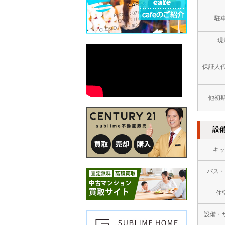
駐
現
保証人
他初
設
キッ
バス・
住
設備・