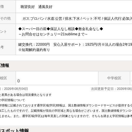
 徴
眺望良好
通風良好
その他
ガス:プロパン / 水道:公営 / 排水:下水 / ペット:不可 / 保証人代行:必加
◆スーパー目の前◆保証人なし相談◆敷金礼金なし◆
ント
～お問合せはセンチュリー21sublimeまで～
鍵交換代：22000円 安心入居サポート：1925円/月※法人の場合2年1
 考
※短期解約違約有り
区情報
校区
中学校区
()
2026年08月04日
次回更新予定日：2026年08
と差異がある場合は現況優先となります
の学区情報について
件情報に記載されております通学区域(学区)情報は、国土数値情報ダウンロードサービスが提供する小学
加工したものですので、記載情報が現在の学区域と異なる場合がございます。国土数値情報ダウンロ
えません。また、通学区域(学区)は毎年見直しの対象となりますので、そちらを踏まえ学区情報は参
隣スポット情報