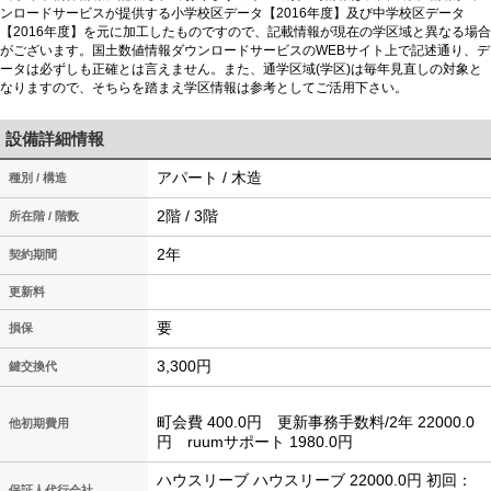
ンロードサービスが提供する小学校区データ【2016年度】及び中学校区データ
【2016年度】を元に加工したものですので、記載情報が現在の学区域と異なる場合
がございます。国土数値情報ダウンロードサービスのWEBサイト上で記述通り、デ
ータは必ずしも正確とは言えません。また、通学区域(学区)は毎年見直しの対象と
なりますので、そちらを踏まえ学区情報は参考としてご活用下さい。
設備詳細情報
アパート / 木造
種別 / 構造
2階 / 3階
所在階 / 階数
2年
契約期間
更新料
要
損保
3,300円
鍵交換代
町会費 400.0円 更新事務手数料/2年 22000.0
他初期費用
円 ruumサポート 1980.0円
ハウスリーブ ハウスリーブ 22000.0円 初回：
保証人代行会社