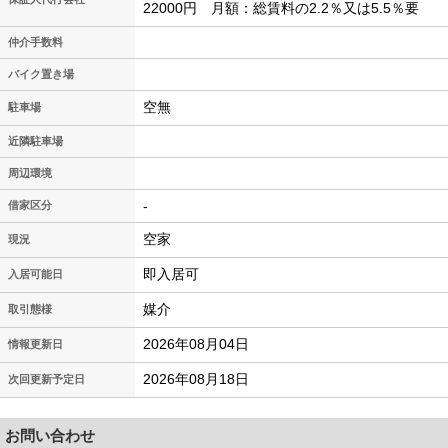
22000円 月額：総賃料の2.2％又は5.5％要
仲介手数料
バイク置き場
空無
駐車場
近隣駐車場
周辺環境
-
借家区分
空家
現況
即入居可
入居可能日
媒介
取引態様
2026年08月04日
情報更新日
2026年08月18日
次回更新予定日
お問い合わせ