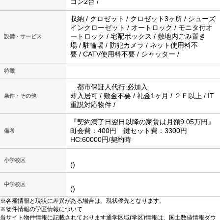
コン2台 /
収納 / クロゼット / クロゼット3ヶ所 / シューズ
インクローゼット / オートロック / モニタ付オ
ートロック / 宅配ボックス / 敷地内ごみ置き
設備・サービス
場 / 駐輪場 / 防犯カメラ / ネット使用料不
要 / CATV使用料不要 / シャッター /
特徴
都市保証人代行:必加入
即入居可 / 敷金不要 / 礼金1ヶ月 / ２Ｆ以上 / IT
条件・その他
重説対応物件 /
『契約満了日翌日以降の家賃は月額9.05万円』
町会費：400円 鍵セット費：3300円
備考
HC:60000円/契約時
小学校区
()
中学校区
()
※各種情報と現状に差異がある場合は、現状優先となります。
※物件情報の学区情報について
当サイト物件情報に記載されております通学区域(学区)情報は、国土数値情報ダウ