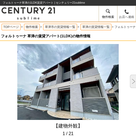
フォルトゥーナ草津の1LDK賃貸アパート | センチュリー21sublime
物件検索
お店へ連絡
TOPページ
>
物件検索
>
草津市の賃貸情報一覧
>
草津の賃貸情報一覧
>
フォルトゥーナ
フォルトゥーナ 草津の賃貸アパート(1LDK)の物件情報
【建物外観】
1 / 21