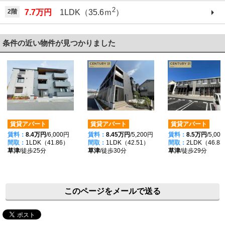
2
2階
7.7万円
1LDK（35.6ｍ
）
条件の近い物件が見つかりました
賃貸アパート
賃貸アパート
賃貸アパート
賃料：
8.4万円
/6,000円
賃料：
8.45万円
/5,200円
賃料：
8.5万円
/5,00
間取：
1LDK（41.86）
間取：
1LDK（42.51）
間取：
2LDK（46.8
草津
/徒歩25分
草津
/徒歩30分
草津
/徒歩29分
このページをメールで送る