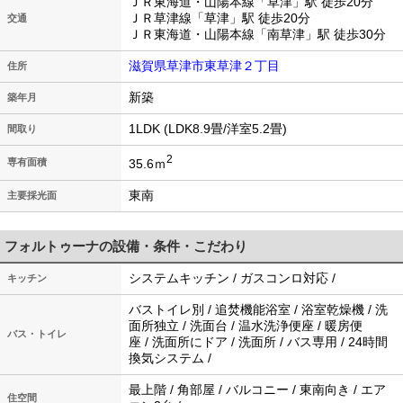
ＪＲ東海道・山陽本線「草津」駅 徒歩20分
ＪＲ草津線「草津」駅 徒歩20分
交通
ＪＲ東海道・山陽本線「南草津」駅 徒歩30分
滋賀県草津市東草津２丁目
住所
新築
築年月
1LDK (LDK8.9畳/洋室5.2畳)
間取り
2
35.6ｍ
専有面積
東南
主要採光面
フォルトゥーナの設備・条件・こだわり
システムキッチン / ガスコンロ対応 /
キッチン
バストイレ別 / 追焚機能浴室 / 浴室乾燥機 / 洗
面所独立 / 洗面台 / 温水洗浄便座 / 暖房便
バス・トイレ
座 / 洗面所にドア / 洗面所 / バス専用 / 24時間
換気システム /
最上階 / 角部屋 / バルコニー / 東南向き / エア
住空間