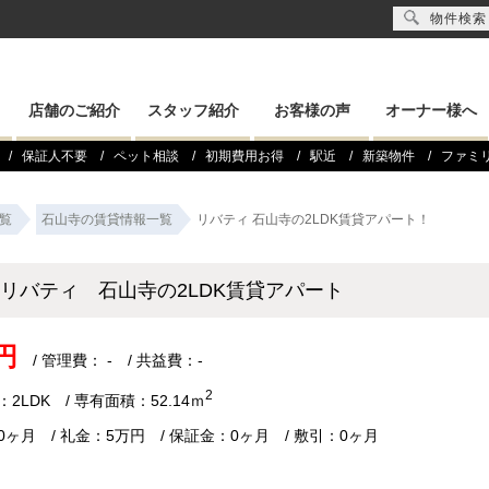
物件検索
店舗のご紹介
スタッフ紹介
お客様の声
オーナー様へ
保証人不要
ペット相談
初期費用お得
駅近
新築物件
ファミ
覧
石山寺の賃貸情報一覧
リバティ 石山寺の2LDK賃貸アパート！
リバティ 石山寺の2LDK賃貸アパート
円
/ 管理費： - / 共益費：-
2
2LDK / 専有面積：52.14ｍ
0ヶ月 / 礼金：5万円 / 保証金：0ヶ月 / 敷引：0ヶ月