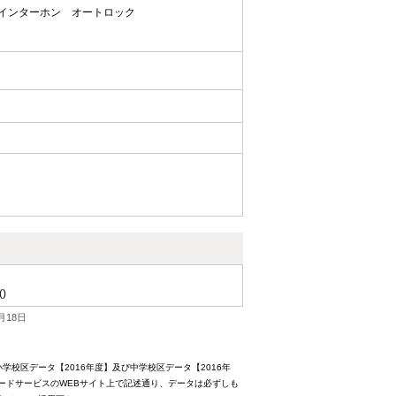
Vインターホン
オートロック
()
月18日
校区データ【2016年度】及び中学校区データ【2016年
ードサービスのWEBサイト上で記述通り、データは必ずしも