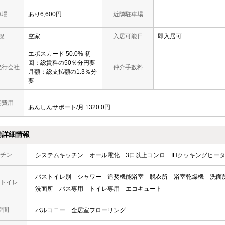
車場
あり6,600円
近隣駐車場
況
空家
入居可能日
即入居可
エポスカード 50.0% 初
回：総賃料の50％分円要
代行会社
仲介手数料
月額：総支払額の1.3％分
要
期費用
あんしんサポート/月 1320.0円
備詳細情報
チン
システムキッチン
オール電化
3口以上コンロ
IHクッキングヒー
バストイレ別
シャワー
追焚機能浴室
脱衣所
浴室乾燥機
洗面
トイレ
洗面所
バス専用
トイレ専用
エコキュート
空間
バルコニー
全居室フローリング