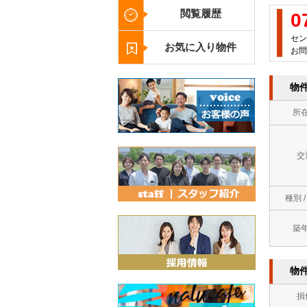
閲覧履歴
0
セン
お気に入り物件
お問
物
所
交
種別 
築
物
損