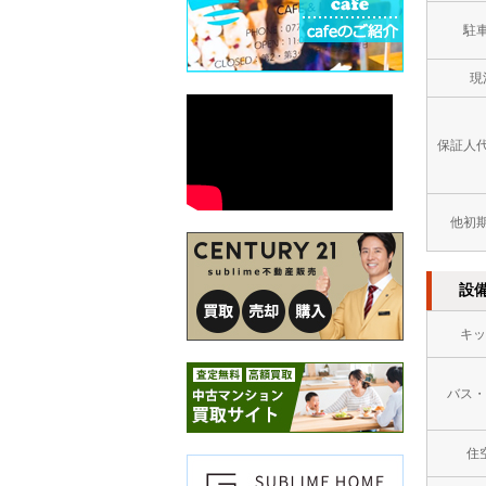
駐
現
保証人
他初
設
キッ
バス・
住