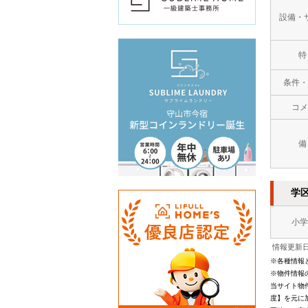
設備・
特
条件・
コメ
備
学
小学
情報更新日：
※各種情報
※物件情報
当サイト物
度】を元に