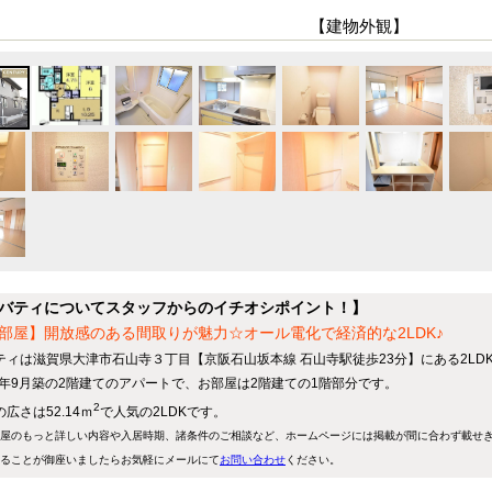
【建物外観】
バティについてスタッフからのイチオシポイント！】
部屋】開放感のある間取りが魅力☆オール電化で経済的な2LDK♪
ティは滋賀県大津市石山寺３丁目【京阪石山坂本線 石山寺駅徒歩23分】にある2LD
11年9月築の2階建てのアパートで、お部屋は2階建ての1階部分です。
2
広さは52.14ｍ
で人気の2LDKです。
屋のもっと詳しい内容や入居時期、諸条件のご相談など、ホームページには掲載が間に合わず載せ
ることが御座いましたらお気軽にメールにて
お問い合わせ
ください。