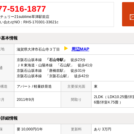
77-516-1877
チュリー21sublime草津駅前店
い合わせNO：RHS-170301-33621c
件基本情報
周辺MAP
在地
滋賀県大津市石山寺３丁目
京阪石山坂本線
「石山寺駅」
徒歩23分
ＪＲ東海道・山陽本線 「石山駅」 徒歩41分
通
京阪石山坂本線 「唐橋前駅」 徒歩31分
京阪石山坂本線 「京阪石山駅」 徒歩42分
/ 構造
アパート / 軽量鉄骨造
主要採光面
東
2LDK（ LDK10.25畳/洋
年月
2011年9月
間取り
6畳/洋室4.75畳 ）
件詳細情報
保
要 10,000円/1年
更新料
あり 3万円