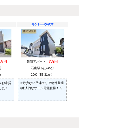
モンレーヴ平津
6万円
7万円
賃貸アパート
分
石山駅 徒歩45分
㎡）
2DK（56.31㎡）
分♪お家賃
☆数少ない平津エリア物件登場
した！
♪経済的なオール電化仕様！☆