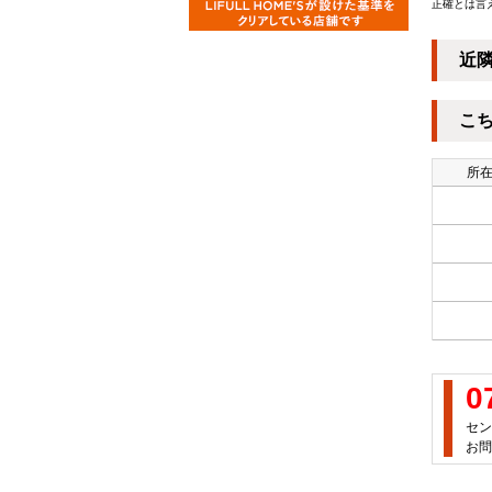
正確とは言
近
こ
所在
0
セン
お問