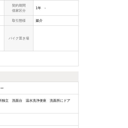
契約期間
1年 -
借家区分
取引態様
媒介
バイク置き場
ター
所独立
洗面台
温水洗浄便座
洗面所にドア