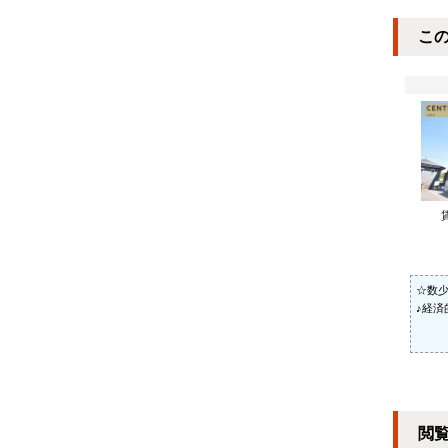
こ
☆数
♪経済
閲