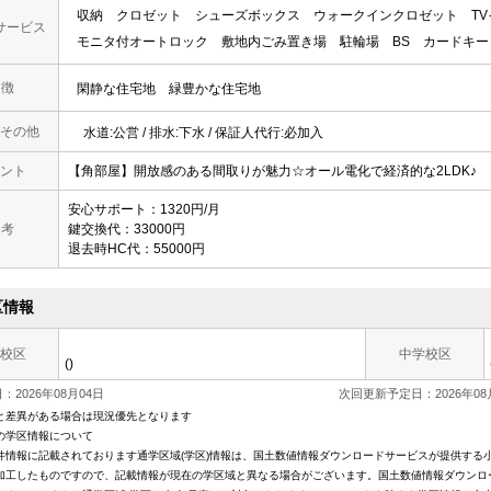
収納
クロゼット
シューズボックス
ウォークインクロゼット
T
サービス
モニタ付オートロック
敷地内ごみ置き場
駐輪場
BS
カードキー
 徴
閑静な住宅地
緑豊かな住宅地
その他
水道:公営 / 排水:下水 / 保証人代行:必加入
ント
【角部屋】開放感のある間取りが魅力☆オール電化で経済的な2LDK♪
安心サポート：1320円/月
 考
鍵交換代：33000円
退去時HC代：55000円
区情報
校区
中学校区
()
2026年08月04日
次回更新予定日：2026年08
と差異がある場合は現況優先となります
の学区情報について
件情報に記載されております通学区域(学区)情報は、国土数値情報ダウンロードサービスが提供する小学
加工したものですので、記載情報が現在の学区域と異なる場合がございます。国土数値情報ダウンロ