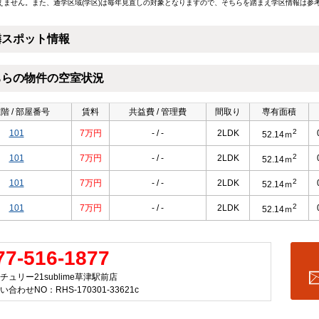
えません。また、通学区域(学区)は毎年見直しの対象となりますので、そちらを踏まえ学区情報は参
隣スポット情報
ちらの物件の空室状況
階 / 部屋番号
賃料
共益費 / 管理費
間取り
専有面積
2
101
7万円
- / -
2LDK
52.14ｍ
2
101
7万円
- / -
2LDK
52.14ｍ
2
101
7万円
- / -
2LDK
52.14ｍ
2
101
7万円
- / -
2LDK
52.14ｍ
77-516-1877
チュリー21sublime草津駅前店
い合わせNO：RHS-170301-33621c