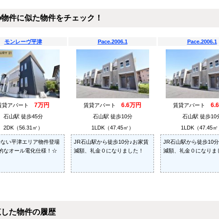
の物件に似た物件をチェック！
モンレーヴ平津
Pace.2006.1
Pace.2006.1
7万円
6.6万円
6.
賃貸アパート
賃貸アパート
賃貸アパート
石山駅 徒歩45分
石山駅 徒歩10分
石山駅 徒歩10
2DK（56.31㎡）
1LDK（47.45㎡）
1LDK（47.45
少ない平津エリア物件登場
JR石山駅から徒歩10分♪お家賃
JR石山駅から徒歩10
的なオール電化仕様！☆
減額、礼金０になりました！
減額、礼金０になりま
覧した物件の履歴