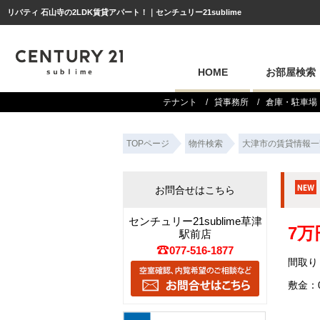
リバティ 石山寺の2LDK賃貸アパート！｜センチュリー21sublime
HOME
お部屋検索
テナント
貸事務所
倉庫・駐車場
TOPページ
物件検索
大津市の賃貸情報一
お問合せはこちら
センチュリー21sublime草津
7万
駅前店
077-516-1877
間取り：
敷金：