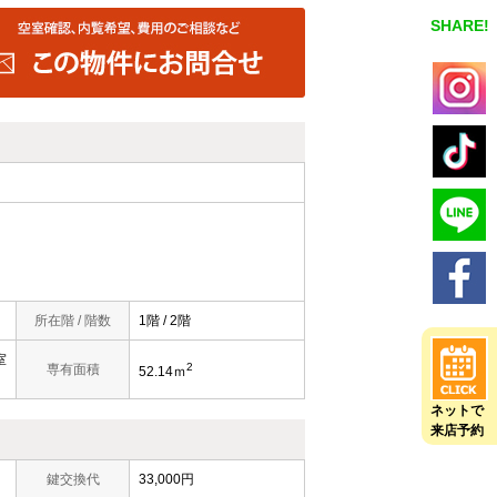
SHARE!
所在階 / 階数
1階 / 2階
室
2
専有面積
52.14ｍ
ネットで
来店予約
鍵交換代
33,000円