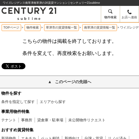
ワイズレジデンス南草津南草津の1K賃貸マンション | センチュリー21sublime
物件検索
お店へ連絡
TOPページ
>
物件検索
>
草津市の賃貸情報一覧
>
南草津の賃貸情報一覧
>
ワイズレジデ
こちらの物件は掲載を終了しております。
条件を変えて、再度検索をお願いします。
このページの先頭へ
物件を探す
条件を指定して探す
エリアから探す
事業用物件特集
テナント
事務所
貸倉庫・駐車場
未公開物件リクエスト
おすすめ賃貸特集
新築物件
エキチカ
ペット相談
新婚向け
分譲・賃貸
リノベ済み