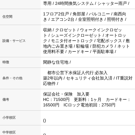
専用 / 24時間換気システム / シャッター雨戸 /
1フロア2住戸 / 角部屋 / バルコニー / 南西向
住空間
き / エアコン2台 / 全室照明付き / 照明付き /
収納 / クロゼット / ウォークインクロゼッ
ト / シューズインクローゼット / オートロッ
ク / モニタ付オートロック / 宅配ボックス / 敷
設備・サービス
地内ごみ置き場 / 駐輪場 / 防犯カメラ / ネット
使用料不要 / カードキー / 平面駐車場 /
閑静な住宅地 /
特徴
都市公営下水保証人代行:必加入
築2年以内 / セキュリティ会社加入済 / IT重説対
条件・その他
応物件 /
保証会社・保険 加入要
HC：71500円 更新料：1ヶ月 カードキー：
備考
16500円 ICロック電池初回：2750円
小学校区
()
中学校区