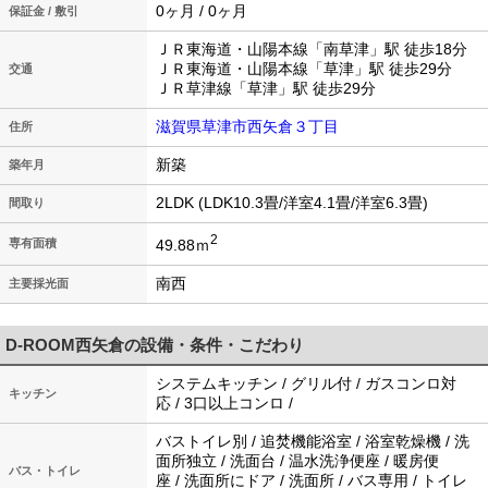
0ヶ月 / 0ヶ月
保証金 / 敷引
ＪＲ東海道・山陽本線「南草津」駅 徒歩18分
ＪＲ東海道・山陽本線「草津」駅 徒歩29分
交通
ＪＲ草津線「草津」駅 徒歩29分
滋賀県草津市西矢倉３丁目
住所
新築
築年月
2LDK (LDK10.3畳/洋室4.1畳/洋室6.3畳)
間取り
2
49.88ｍ
専有面積
南西
主要採光面
D-ROOM西矢倉の設備・条件・こだわり
システムキッチン / グリル付 / ガスコンロ対
キッチン
応 / 3口以上コンロ /
バストイレ別 / 追焚機能浴室 / 浴室乾燥機 / 洗
面所独立 / 洗面台 / 温水洗浄便座 / 暖房便
バス・トイレ
座 / 洗面所にドア / 洗面所 / バス専用 / トイレ