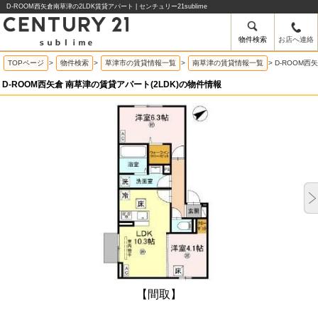
D-ROOM西矢倉南草津の2LDK賃貸アパート | センチュリー21sublime
物件検索
お店へ連絡
TOPページ
>
物件検索
>
草津市の賃貸情報一覧
>
南草津の賃貸情報一覧
>
D-ROOM西
D-ROOM西矢倉 南草津の賃貸アパート(2LDK)の物件情報
【間取】