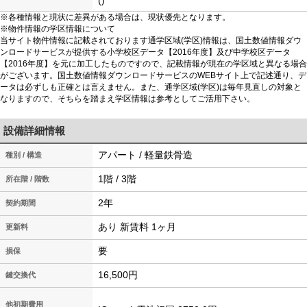
()
※各種情報と現状に差異がある場合は、現状優先となります。
※物件情報の学区情報について
当サイト物件情報に記載されております通学区域(学区)情報は、国土数値情報ダウ
ンロードサービスが提供する小学校区データ【2016年度】及び中学校区データ
【2016年度】を元に加工したものですので、記載情報が現在の学区域と異なる場合
がございます。国土数値情報ダウンロードサービスのWEBサイト上で記述通り、デ
ータは必ずしも正確とは言えません。また、通学区域(学区)は毎年見直しの対象と
なりますので、そちらを踏まえ学区情報は参考としてご活用下さい。
設備詳細情報
アパート / 軽量鉄骨造
種別 / 構造
1階 / 3階
所在階 / 階数
2年
契約期間
あり 新賃料 1ヶ月
更新料
要
損保
16,500円
鍵交換代
他初期費用