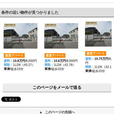
条件の近い物件が見つかりました
賃貸アパート
賃貸アパート
賃貸アパート
賃料：
10.75万円
/8,
賃料：
10.8万円
/8,000円
賃料：
10.6万円
/8,000円
円
間取：
1LDK（45.27）
間取：
1LDK（42.78）
間取：
1LDK（42.1
草津
/徒歩10分
草津
/徒歩10分
草津
/徒歩10分
このページをメールで送る
このページの先頭へ