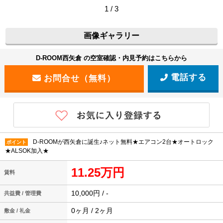
1 / 3
画像ギャラリー
D-ROOM西矢倉 の空室確認・内見予約はこちらから
電話する
D-ROOMが西矢倉に誕生♪ネット無料★エアコン2台★オートロック
ポイント
★ALSOK加入★
11.25万円
賃料
10,000円 / -
共益費 / 管理費
0ヶ月 / 2ヶ月
敷金 / 礼金