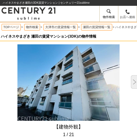
ハイネスやまざき瀬田の3DK賃貸マンション | センチュリー21sublime
物件検索
お店へ連絡
TOPページ
>
物件検索
>
大津市の賃貸情報一覧
>
瀬田の賃貸情報一覧
>
ハイネスやまざ
ハイネスやまざき 瀬田の賃貸マンション(3DK)の物件情報
【建物外観】
1 / 21