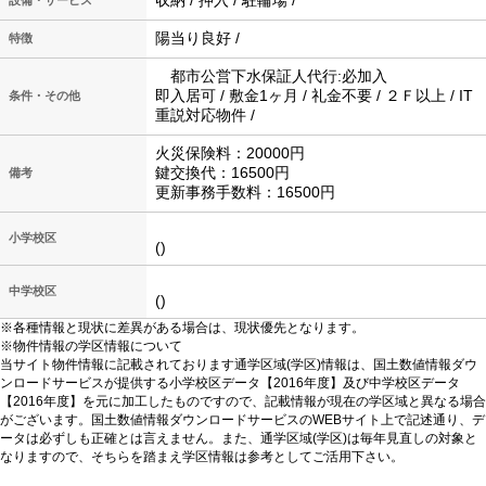
収納 / 押入 / 駐輪場 /
設備・サービス
陽当り良好 /
特徴
都市公営下水保証人代行:必加入
即入居可 / 敷金1ヶ月 / 礼金不要 / ２Ｆ以上 / IT
条件・その他
重説対応物件 /
火災保険料：20000円
鍵交換代：16500円
備考
更新事務手数料：16500円
小学校区
()
中学校区
()
※各種情報と現状に差異がある場合は、現状優先となります。
※物件情報の学区情報について
当サイト物件情報に記載されております通学区域(学区)情報は、国土数値情報ダウ
ンロードサービスが提供する小学校区データ【2016年度】及び中学校区データ
【2016年度】を元に加工したものですので、記載情報が現在の学区域と異なる場合
がございます。国土数値情報ダウンロードサービスのWEBサイト上で記述通り、デ
ータは必ずしも正確とは言えません。また、通学区域(学区)は毎年見直しの対象と
なりますので、そちらを踏まえ学区情報は参考としてご活用下さい。