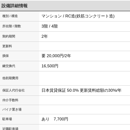
設備詳細情報
マンション / RC造(鉄筋コンクリート造)
種別 / 構造
3階 / 4階
所在階 / 階数
2年
契約期間
更新料
要 20,000円/2年
損保
16,500円
鍵交換代
他初期費用
日本賃貸保証 50.0% 更新賃料総額の30%/年
保証人代行会社
仲介手数料
バイク置き場
あり 7,700円
駐車場
近隣駐車場