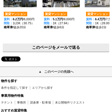
賃貸マンション
賃貸マンション
賃貸マンション
賃料：
6.2万円
/6,000円
賃料：
5.1万円
/9,000円
賃料：
6.4万円
/7,5
間取：
1LDK（30.75）
間取：
1K（27.94）
間取：
1K（28.00
南草津
/徒歩20分
南草津
/徒歩6分
南草津
/徒歩2分
このページをメールで送る
このページの先頭へ
物件を探す
条件を指定して探す
エリアから探す
事業用物件特集
テナント
事務所
貸倉庫・駐車場
未公開物件リクエスト
おすすめ賃貸特集