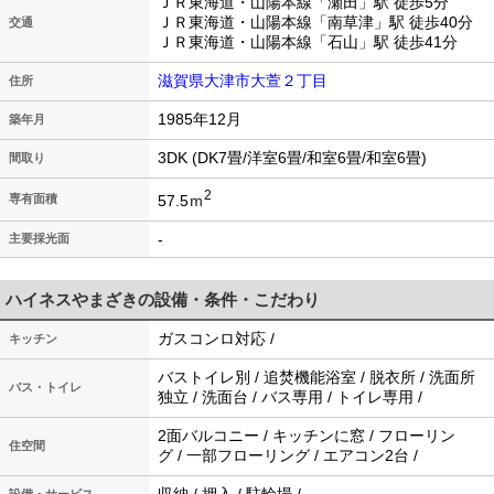
ＪＲ東海道・山陽本線「瀬田」駅 徒歩5分
ＪＲ東海道・山陽本線「南草津」駅 徒歩40分
交通
ＪＲ東海道・山陽本線「石山」駅 徒歩41分
滋賀県大津市大萱２丁目
住所
1985年12月
築年月
3DK (DK7畳/洋室6畳/和室6畳/和室6畳)
間取り
2
57.5ｍ
専有面積
-
主要採光面
ハイネスやまざきの設備・条件・こだわり
ガスコンロ対応 /
キッチン
バストイレ別 / 追焚機能浴室 / 脱衣所 / 洗面所
バス・トイレ
独立 / 洗面台 / バス専用 / トイレ専用 /
2面バルコニー / キッチンに窓 / フローリン
住空間
グ / 一部フローリング / エアコン2台 /