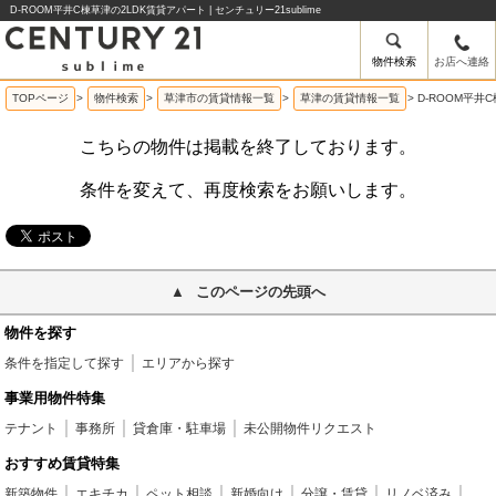
D-ROOM平井C棟草津の2LDK賃貸アパート | センチュリー21sublime
物件検索
お店へ連絡
TOPページ
>
物件検索
>
草津市の賃貸情報一覧
>
草津の賃貸情報一覧
>
D-ROOM平井
こちらの物件は掲載を終了しております。
条件を変えて、再度検索をお願いします。
このページの先頭へ
物件を探す
条件を指定して探す
エリアから探す
事業用物件特集
テナント
事務所
貸倉庫・駐車場
未公開物件リクエスト
おすすめ賃貸特集
新築物件
エキチカ
ペット相談
新婚向け
分譲・賃貸
リノベ済み