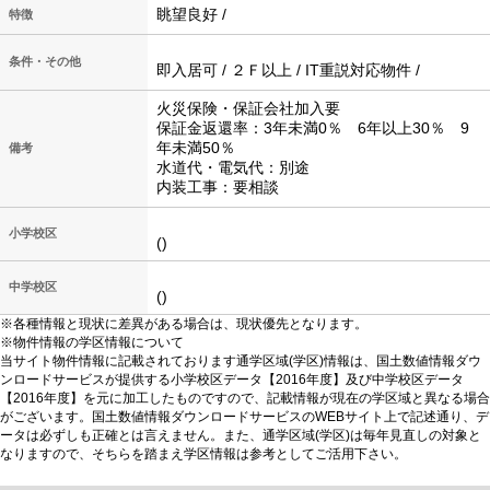
眺望良好 /
特徴
条件・その他
即入居可 / ２Ｆ以上 / IT重説対応物件 /
火災保険・保証会社加入要
保証金返還率：3年未満0％ 6年以上30％ 9
年未満50％
備考
水道代・電気代：別途
内装工事：要相談
小学校区
()
中学校区
()
※各種情報と現状に差異がある場合は、現状優先となります。
※物件情報の学区情報について
当サイト物件情報に記載されております通学区域(学区)情報は、国土数値情報ダウ
ンロードサービスが提供する小学校区データ【2016年度】及び中学校区データ
【2016年度】を元に加工したものですので、記載情報が現在の学区域と異なる場合
がございます。国土数値情報ダウンロードサービスのWEBサイト上で記述通り、デ
ータは必ずしも正確とは言えません。また、通学区域(学区)は毎年見直しの対象と
なりますので、そちらを踏まえ学区情報は参考としてご活用下さい。