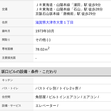
ＪＲ東海道・山陽本線「瀬田」駅 徒歩9分
ＪＲ東海道・山陽本線「石山」駅 徒歩28分
交通
京阪石山坂本線「唐橋前」駅 徒歩29分
滋賀県大津市大萱１丁目
住所
1973年10月
築年月
その他 (-)
間取り
2
78.02ｍ
専有面積
-
主要採光面
坂口ビルの設備・条件・こだわり
キッチン
バストイレ別 / トイレ2ヶ所 /
バス・トイレ
角部屋 / ビルトインエアコン / エアコン /
住空間
エレベーター /
設備・サービス