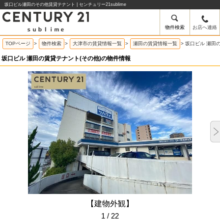
坂口ビル瀬田のその他賃貸テナント | センチュリー21sublime
物件検索
お店へ連絡
TOPページ
>
物件検索
>
大津市の賃貸情報一覧
>
瀬田の賃貸情報一覧
>
坂口ビル 瀬田
坂口ビル 瀬田の賃貸テナント(その他)の物件情報
【建物外観】
1 / 22