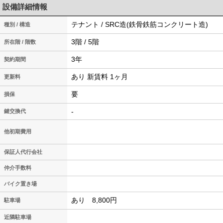
設備詳細情報
テナント / SRC造(鉄骨鉄筋コンクリート造)
種別 / 構造
3階 / 5階
所在階 / 階数
3年
契約期間
あり 新賃料 1ヶ月
更新料
要
損保
-
鍵交換代
他初期費用
保証人代行会社
仲介手数料
バイク置き場
あり 8,800円
駐車場
近隣駐車場