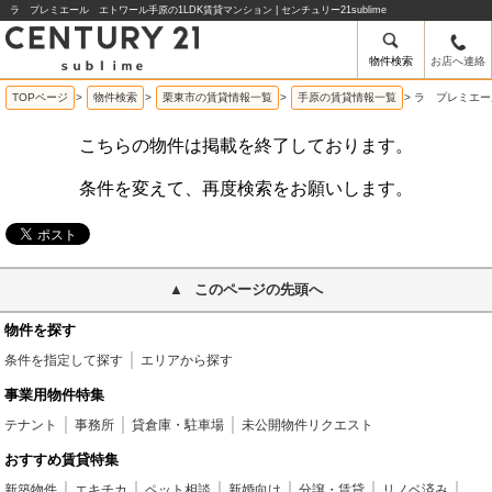
ラ プレミエール エトワール手原の1LDK賃貸マンション | センチュリー21sublime
物件検索
お店へ連絡
TOPページ
>
物件検索
>
栗東市の賃貸情報一覧
>
手原の賃貸情報一覧
>
ラ プレミエー
こちらの物件は掲載を終了しております。
条件を変えて、再度検索をお願いします。
このページの先頭へ
物件を探す
条件を指定して探す
エリアから探す
事業用物件特集
テナント
事務所
貸倉庫・駐車場
未公開物件リクエスト
おすすめ賃貸特集
新築物件
エキチカ
ペット相談
新婚向け
分譲・賃貸
リノベ済み