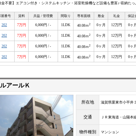
敷金不要】エアコン付き・システムキッチン・浴室乾燥機など設備も豊富♪ 収納た
部屋番号
賃料
共益 / 管理費
間取り
専有面積
敷金
礼金
保証
2
202
7万円
6,000円 / -
1LDK
0ヶ月
12万円
0ヶ
40.08ｍ
2
202
7万円
6,000円 / -
1LDK
0ヶ月
12万円
0ヶ
40.08ｍ
2
202
7万円
6,000円 / -
1LDK
0ヶ月
12万円
0ヶ
40.08ｍ
2
202
7万円
6,000円 / -
1LDK
0ヶ月
12万円
0ヶ
40.08ｍ
ルアールＫ
所在地
滋賀県栗東市小平井
交通
ＪＲ東海道・山陽
物件種別
マンション