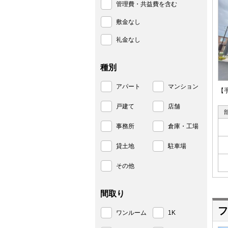
管理費・共益費を含む
敷金なし
礼金なし
種別
アパート
マンション
【
戸建て
店舗
事務所
倉庫・工場
貸土地
駐車場
その他
間取り
フ
ワンルーム
1K