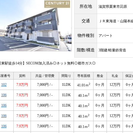
所在地
滋賀県栗東市苅原
交通
ＪＲ東海道・山陽
物件種別
アパート
階数/構造
3階建/軽量鉄骨造
栗東駅徒歩14分】SECOM加入済み◎ネット無料◎都市ガス◎
部屋番号
賃料
共益 / 管理費
間取り
専有面積
敷金
礼金
保証
2
102
7.9万円
7,000円 / -
1LDK
0ヶ月
12万円
0ヶ
41.01ｍ
2
106
7.9万円
7,000円 / -
1LDK
0ヶ月
12万円
0ヶ
40.1ｍ
2
106
7.9万円
7,000円 / -
1LDK
0ヶ月
12万円
0ヶ
40.1ｍ
2
106
7.9万円
7,000円 / -
1LDK
0ヶ月
12万円
0ヶ
40.1ｍ
2
106
7.9万円
7,000円 / -
1LDK
0ヶ月
12万円
0ヶ
40.1ｍ