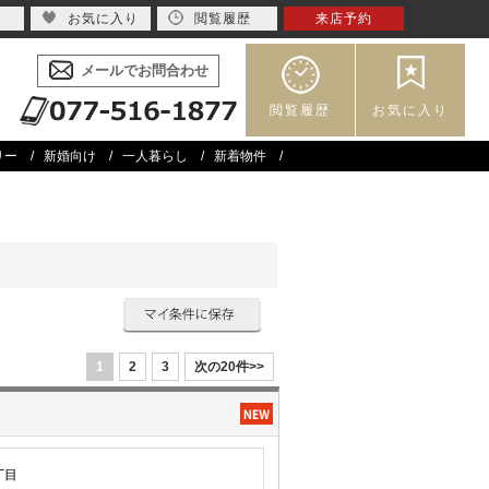
お気に入り
閲覧履歴
来店予約
メールでお問合わせ
閲覧履歴
お気に入り
リー
新婚向け
一人暮らし
新着物件
1
2
3
次の20件>>
丁目