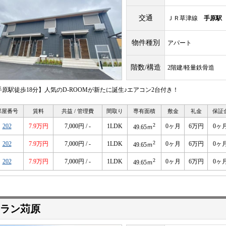
交通
ＪＲ草津線
手原駅
物件種別
アパート
階数/構造
2階建/軽量鉄骨造
手原駅徒歩18分】人気のD-ROOMが新たに誕生♪エアコン2台付き！
部屋番号
賃料
共益 / 管理費
間取り
専有面積
敷金
礼金
保証
2
202
7.9万円
7,000円 / -
1LDK
0ヶ月
6万円
0ヶ
49.65ｍ
2
202
7.9万円
7,000円 / -
1LDK
0ヶ月
6万円
0ヶ
49.65ｍ
2
202
7.9万円
7,000円 / -
1LDK
0ヶ月
6万円
0ヶ
49.65ｍ
ラン苅原