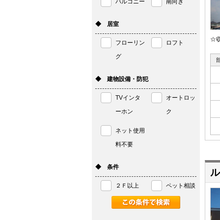
バルコニー
南向き
◆ 居室
☆
フローリン
ロフト
グ
◆ 建物設備・防犯
TVインタ
オートロッ
ーホン
ク
ネット使用
料不要
◆ 条件
ル
２Ｆ以上
ペット相談