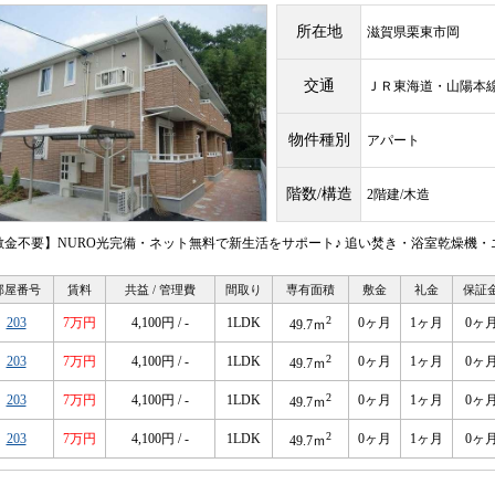
所在地
滋賀県栗東市岡
交通
ＪＲ東海道・山陽
物件種別
アパート
階数/構造
2階建/木造
敷金不要】NURO光完備・ネット無料で新生活をサポート♪ 追い焚き・浴室乾燥機・
部屋番号
賃料
共益 / 管理費
間取り
専有面積
敷金
礼金
保証
2
203
7万円
4,100円 / -
1LDK
0ヶ月
1ヶ月
0ヶ
49.7ｍ
2
203
7万円
4,100円 / -
1LDK
0ヶ月
1ヶ月
0ヶ
49.7ｍ
2
203
7万円
4,100円 / -
1LDK
0ヶ月
1ヶ月
0ヶ
49.7ｍ
2
203
7万円
4,100円 / -
1LDK
0ヶ月
1ヶ月
0ヶ
49.7ｍ