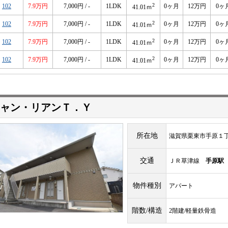
2
102
7.9万円
7,000円 / -
1LDK
0ヶ月
12万円
0ヶ
41.01ｍ
2
102
7.9万円
7,000円 / -
1LDK
0ヶ月
12万円
0ヶ
41.01ｍ
2
102
7.9万円
7,000円 / -
1LDK
0ヶ月
12万円
0ヶ
41.01ｍ
2
102
7.9万円
7,000円 / -
1LDK
0ヶ月
12万円
0ヶ
41.01ｍ
ャン・リアンＴ．Ｙ
所在地
滋賀県栗東市手原１
交通
ＪＲ草津線
手原駅
物件種別
アパート
階数/構造
2階建/軽量鉄骨造