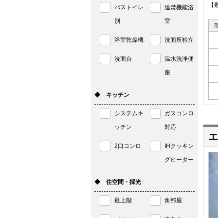
【
バストイレ
追焚機能浴
別
室
浴室乾燥機
洗面所独立
洗面台
温水洗浄便
座
◆ キッチン
システムキ
ガスコンロ
ッチン
対応
エ
2口コンロ
IHクッキン
グヒーター
◆ 住空間・採光
最上階
角部屋