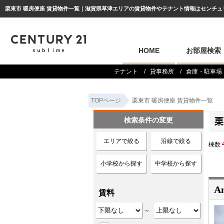
栗東市 暖房便座 賃貸物件一覧｜滋賀県草津エリアの賃貸物件やテナント情報はセンチュリー2
HOME
お部屋検索
テナント
貸事務所
倉庫・駐車場
TOPページ
栗東市 暖房便座 賃貸物件一覧
検索条件の変更
栗
エリアで絞る
沿線で絞る
棟数
小学校から探す
中学校から探す
Am
賃料
～