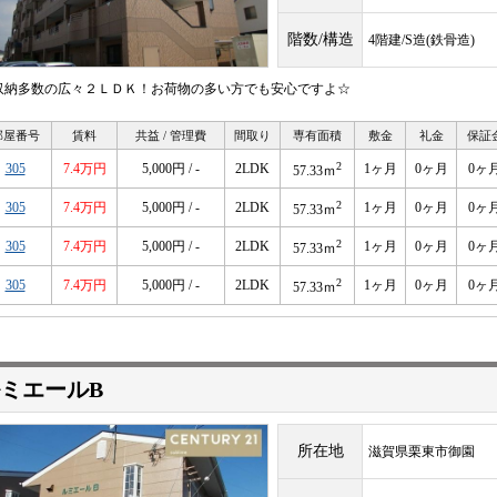
階数/構造
4階建/S造(鉄骨造)
収納多数の広々２ＬＤＫ！お荷物の多い方でも安心ですよ☆
部屋番号
賃料
共益 / 管理費
間取り
専有面積
敷金
礼金
保証
2
305
7.4万円
5,000円 / -
2LDK
1ヶ月
0ヶ月
0ヶ
57.33ｍ
2
305
7.4万円
5,000円 / -
2LDK
1ヶ月
0ヶ月
0ヶ
57.33ｍ
2
305
7.4万円
5,000円 / -
2LDK
1ヶ月
0ヶ月
0ヶ
57.33ｍ
2
305
7.4万円
5,000円 / -
2LDK
1ヶ月
0ヶ月
0ヶ
57.33ｍ
ミエールB
所在地
滋賀県栗東市御園