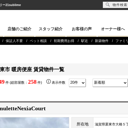
物件検索
1sublime
店舗のご紹介
スタッフ紹介
お客様の声
オーナー様へ
保証人不要
ペット相談
初期費用お得
駅近
新築物件
ファミ
東市 暖房便座 賃貸物件一覧
49
258
件 (総部屋数：
件)
表示件数
uletteNexiaCourt
所在地
滋賀県栗東市大橋５