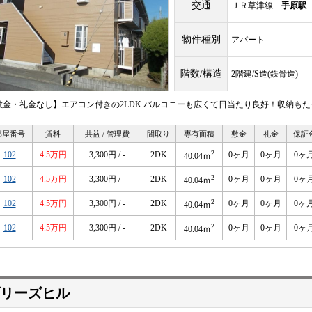
交通
ＪＲ草津線
手原駅
物件種別
アパート
階数/構造
2階建/S造(鉄骨造)
敷金・礼金なし】エアコン付きの2LDK バルコニーも広くて日当たり良好！収納もた
部屋番号
賃料
共益 / 管理費
間取り
専有面積
敷金
礼金
保証
2
102
4.5万円
3,300円 / -
2DK
0ヶ月
0ヶ月
0ヶ
40.04ｍ
2
102
4.5万円
3,300円 / -
2DK
0ヶ月
0ヶ月
0ヶ
40.04ｍ
2
102
4.5万円
3,300円 / -
2DK
0ヶ月
0ヶ月
0ヶ
40.04ｍ
2
102
4.5万円
3,300円 / -
2DK
0ヶ月
0ヶ月
0ヶ
40.04ｍ
リーズヒル