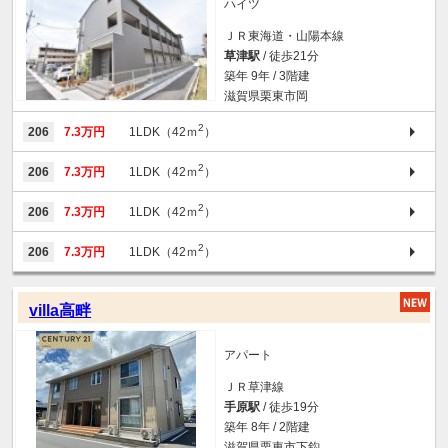
ハイツ
ＪＲ東海道・山陽本線
草津駅
/ 徒歩21分
築年 9年 / 3階建
滋賀県栗東市岡
2
206
7.3万円
1LDK（42ｍ
）
2
206
7.3万円
1LDK（42ｍ
）
2
206
7.3万円
1LDK（42ｍ
）
2
206
7.3万円
1LDK（42ｍ
）
villa高畔
アパート
ＪＲ草津線
手原駅
/ 徒歩19分
築年 8年 / 2階建
滋賀県栗東市下鈎