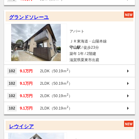
グランドソレーユ
アパート
ＪＲ東海道・山陽本線
守山駅
/ 徒歩23分
築年 1年 / 2階建
滋賀県栗東市出庭
2
102
9.1万円
2LDK（50.19ｍ
）
2
102
9.1万円
2LDK（50.19ｍ
）
2
102
9.1万円
2LDK（50.19ｍ
）
2
102
9.1万円
2LDK（50.19ｍ
）
レウイシア