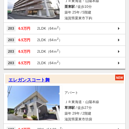
ＪＲ東海道・山陽本線
栗東駅
/ 徒歩10分
築年 25年 / 5階建
滋賀県栗東市下鈎
2
203
6.5万円
2LDK（64ｍ
）
2
203
6.5万円
2LDK（64ｍ
）
2
203
6.5万円
2LDK（64ｍ
）
2
203
6.5万円
2LDK（64ｍ
）
エレガンスコート舞
アパート
ＪＲ東海道・山陽本線
草津駅
/ 徒歩27分
築年 29年 / 2階建
滋賀県栗東市坊袋
2