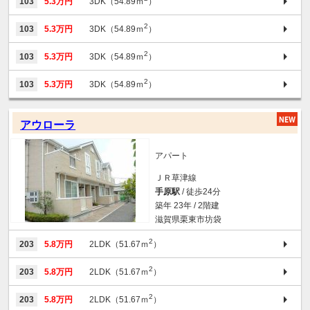
103
5.3万円
3DK（54.89ｍ
）
2
103
5.3万円
3DK（54.89ｍ
）
2
103
5.3万円
3DK（54.89ｍ
）
2
103
5.3万円
3DK（54.89ｍ
）
アウローラ
アパート
ＪＲ草津線
手原駅
/ 徒歩24分
築年 23年 / 2階建
滋賀県栗東市坊袋
2
203
5.8万円
2LDK（51.67ｍ
）
2
203
5.8万円
2LDK（51.67ｍ
）
2
203
5.8万円
2LDK（51.67ｍ
）