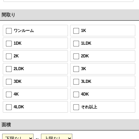
間取り
ワンルーム
1K
1DK
1LDK
2K
2DK
2LDK
3K
3DK
3LDK
4K
4DK
4LDK
それ以上
面積
～