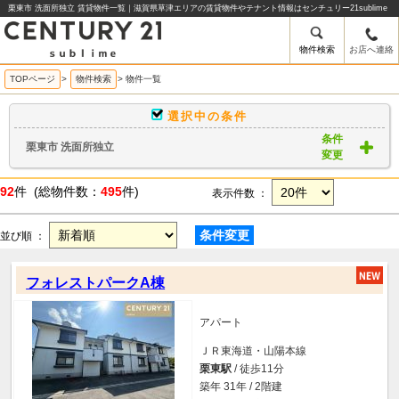
栗東市 洗面所独立 賃貸物件一覧｜滋賀県草津エリアの賃貸物件やテナント情報はセンチュリー21sublime
物件検索
お店へ連絡
TOPページ
>
物件検索
>
物件一覧
選択中の条件
条件
栗東市 洗面所独立
変更
92
件 (総物件数：
495
件)
表示件数 ：
条件変更
並び順 ：
フォレストパークA棟
アパート
ＪＲ東海道・山陽本線
栗東駅
/ 徒歩11分
築年 31年 / 2階建