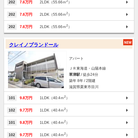
2
202
7.6万円
2LDK（55.66ｍ
）
2
202
7.6万円
2LDK（55.66ｍ
）
2
202
7.6万円
2LDK（55.66ｍ
）
クレイノプランドール
アパート
ＪＲ東海道・山陽本線
草津駅
/ 徒歩24分
築年 8年 / 2階建
滋賀県栗東市目川
2
101
9.8万円
1LDK（40.4ｍ
）
2
102
9.7万円
1LDK（40.4ｍ
）
2
101
9.8万円
1LDK（40.4ｍ
）
2
102
9.7万円
1LDK（40.4ｍ
）