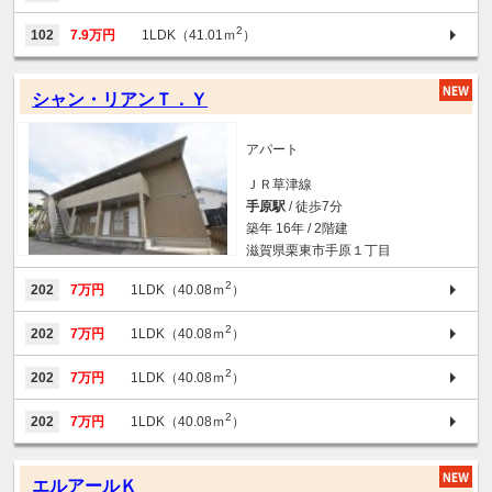
2
102
7.9万円
1LDK（41.01ｍ
）
シャン・リアンＴ．Ｙ
アパート
ＪＲ草津線
手原駅
/ 徒歩7分
築年 16年 / 2階建
滋賀県栗東市手原１丁目
2
202
7万円
1LDK（40.08ｍ
）
2
202
7万円
1LDK（40.08ｍ
）
2
202
7万円
1LDK（40.08ｍ
）
2
202
7万円
1LDK（40.08ｍ
）
エルアールＫ