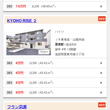
2
202
7.9万円
1LDK（49.65ｍ
）
KYOHO RISE ２
ハイツ
ＪＲ東海道・山陽本線
栗東駅
/ 徒歩6分
築年 4年 / 3階建
滋賀県栗東市綣５丁目
2
303
8万円
1LDK（43.41ｍ
）
2
303
8万円
1LDK（43.41ｍ
）
2
303
8万円
1LDK（43.41ｍ
）
2
303
8万円
1LDK（43.41ｍ
）
フラン苅原