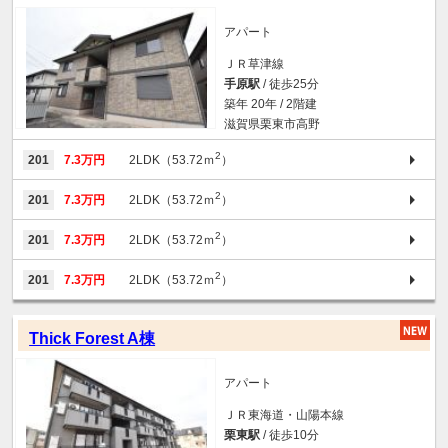
アパート
ＪＲ草津線
手原駅
/ 徒歩25分
築年 20年 / 2階建
滋賀県栗東市高野
2
201
7.3万円
2LDK（53.72ｍ
）
2
201
7.3万円
2LDK（53.72ｍ
）
2
201
7.3万円
2LDK（53.72ｍ
）
2
201
7.3万円
2LDK（53.72ｍ
）
Thick Forest A棟
アパート
ＪＲ東海道・山陽本線
栗東駅
/ 徒歩10分