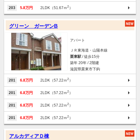
2
203
5.8万円
2LDK（51.67ｍ
）
グリーン ガーデンB
アパート
ＪＲ東海道・山陽本線
栗東駅
/ 徒歩15分
築年 20年 / 2階建
滋賀県栗東市下鈎
2
201
6.8万円
2LDK（57.22ｍ
）
2
201
6.8万円
2LDK（57.22ｍ
）
2
201
6.8万円
2LDK（57.22ｍ
）
2
201
6.8万円
2LDK（57.22ｍ
）
アルカディアＤ棟