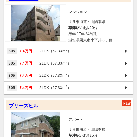
マンション
ＪＲ東海道・山陽本線
草津駅
/ 徒歩30分
築年 17年 / 4階建
滋賀県栗東市小平井３丁目
2
305
7.4万円
2LDK（57.33ｍ
）
2
305
7.4万円
2LDK（57.33ｍ
）
2
305
7.4万円
2LDK（57.33ｍ
）
2
305
7.4万円
2LDK（57.33ｍ
）
ブリーズヒル
アパート
ＪＲ東海道・山陽本線
草津駅
/ 徒歩25分