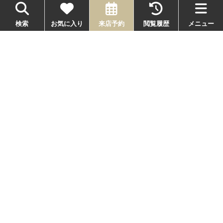
検索
お気に入り
来店予約
閲覧履歴
メニュー
このページの先頭へ
メニュー
物件を探す
条件を指定して探す
エリアから探す
物件検索
閲覧履歴
お気に入り
来店予約
事業用物件特集
当社について
テナント
事務所
貸倉庫・駐車場
未公開物件リクエスト
おすすめ賃貸特集
トップページ
ナルカフェのご紹介
新築物件
エキチカ
ペット相談
新婚向け
分譲・賃貸
リノベ済み
会社概要
不動産オーナー様へ
保証人不要
賃貸について知る
お店へ行く
インフォメーション
お部屋探しから契約まで
不動産オーナー様へ
よくある質問
賃貸用語集
ブログ
スタッフ紹介
引っ越し会社の選び方
お部屋探しに良い時期は？
契約費用や一人暮らしの初期費用
賃貸物件の選び方
お客様の声
来店予約
賃貸物件の資料の見方
引越し時の荷造りのコツ
お問い合わせ
当社について