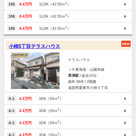
2
106
8.4万円
1LDK（42.55ｍ
）
2
106
8.4万円
1LDK（42.55ｍ
）
2
106
8.4万円
1LDK（42.55ｍ
）
小柿5丁目テラスハウス
テラスハウス
ＪＲ東海道・山陽本線
草津駅
/ 徒歩15分
築年 56年 / 2階建
滋賀県栗東市小柿５丁目
2
A-1
4.3万円
3DK（50ｍ
）
2
A-1
4.3万円
3DK（50ｍ
）
2
A-1
4.3万円
3DK（50ｍ
）
2
A-1
4.3万円
3DK（50ｍ
）