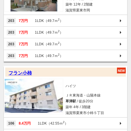
築年 12年 / 2階建
滋賀県栗東市岡
2
203
7万円
1LDK（49.7ｍ
）
2
203
7万円
1LDK（49.7ｍ
）
2
203
7万円
1LDK（49.7ｍ
）
2
203
7万円
1LDK（49.7ｍ
）
フラン小柿
ハイツ
ＪＲ東海道・山陽本線
草津駅
/ 徒歩20分
築年 4年 / 3階建
滋賀県栗東市小柿５丁目
2
106
8.4万円
1LDK（42.55ｍ
）