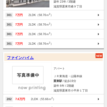
築年 23年 / 3階建
滋賀県栗東市綣９丁目
2
301
7万円
2LDK（58.76ｍ
）
2
301
7万円
2LDK（58.76ｍ
）
2
301
7万円
2LDK（58.76ｍ
）
2
301
7万円
2LDK（58.76ｍ
）
ファインハイム
アパート
ＪＲ東海道・山陽本線
栗東駅
/ 徒歩19分
築年 6年 / 2階建
滋賀県栗東市小平井１丁目
2
202
7.6万円
2LDK（55.66ｍ
）