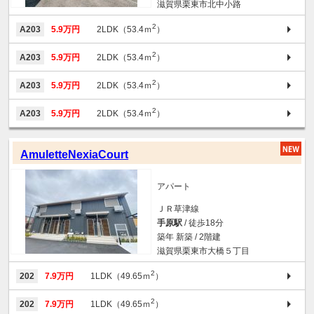
滋賀県栗東市北中小路
2
A203
5.9万円
2LDK（53.4ｍ
）
2
A203
5.9万円
2LDK（53.4ｍ
）
2
A203
5.9万円
2LDK（53.4ｍ
）
2
A203
5.9万円
2LDK（53.4ｍ
）
AmuletteNexiaCourt
アパート
ＪＲ草津線
手原駅
/ 徒歩18分
築年 新築 / 2階建
滋賀県栗東市大橋５丁目
2
202
7.9万円
1LDK（49.65ｍ
）
2
202
7.9万円
1LDK（49.65ｍ
）