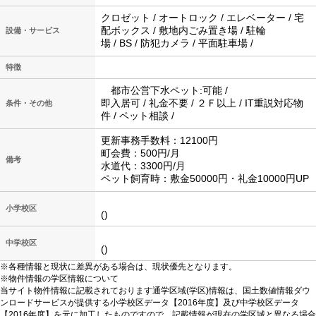
クロゼット / オートロック / エレベーター / 宅
配ボックス / 敷地内ごみ置き場 / 駐輪
設備・サービス
場 / BS / 防犯カメラ / 平面駐車場 /
特徴
都市公営下水ペット:可能 /
即入居可 / 礼金不要 / ２Ｆ以上 / IT重説対応物
条件・その他
件 / ペット相談 /
更新事務手数料：12100円
町会費：500円/月
備考
水道代：3300円/月
ペット飼育時：敷金50000円・礼金10000円UP
小学校区
()
中学校区
()
※各種情報と現状に差異がある場合は、現状優先となります。
※物件情報の学区情報について
当サイト物件情報に記載されております通学区域(学区)情報は、国土数値情報ダウ
ンロードサービスが提供する小学校区データ【2016年度】及び中学校区データ
【2016年度】を元に加工したものですので、記載情報が現在の学区域と異なる場合