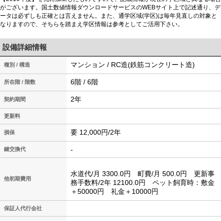
がございます。国土数値情報ダウンロードサービスのWEBサイト上で記述通り、デ
ータは必ずしも正確とは言えません。また、通学区域(学区)は毎年見直しの対象と
なりますので、そちらを踏まえ学区情報は参考としてご活用下さい。
設備詳細情報
マンション / RC造(鉄筋コンクリート造)
種別 / 構造
6階 / 6階
所在階 / 階数
2年
契約期間
更新料
要 12,000円/2年
損保
-
鍵交換代
水道代/月 3300.0円 町費/月 500.0円 更新事
他初期費用
務手数料/2年 12100.0円 ペット飼育時：敷金
＋50000円 礼金＋10000円
保証人代行会社