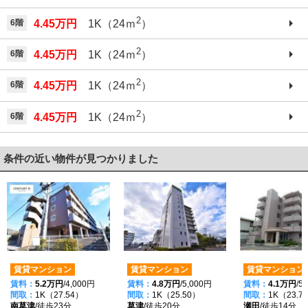
2
6階
4.45万円
1K（24ｍ
）
2
6階
4.45万円
1K（24ｍ
）
2
6階
4.45万円
1K（24ｍ
）
2
6階
4.45万円
1K（24ｍ
）
条件の近い物件が見つかりました
賃貸マンション
賃貸マンション
賃貸マンション
賃料：
5.2万円
/4,000円
賃料：
4.8万円
/5,000円
賃料：
4.1万円
/5
間取：
1K（27.54）
間取：
1K（25.50）
間取：
1K（23.7
南草津
/徒歩23分
草津
/徒歩20分
瀬田
/徒歩14分