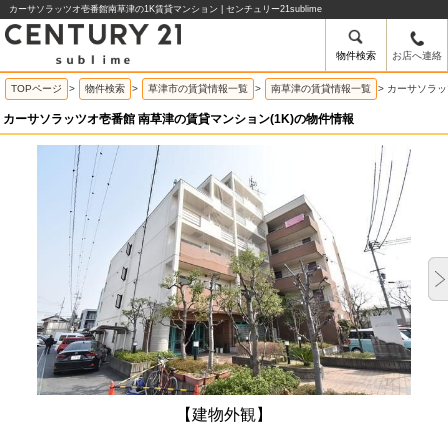
カーサソラッツオ壱番館南草津の1K賃貸マンション | センチュリー21sublime
物件検索
お店へ連絡
TOPページ
>
物件検索
>
草津市の賃貸情報一覧
>
南草津の賃貸情報一覧
>
カーサソラッ
カーサソラッツオ壱番館 南草津の賃貸マンション(1K)の物件情報
【建物外観】