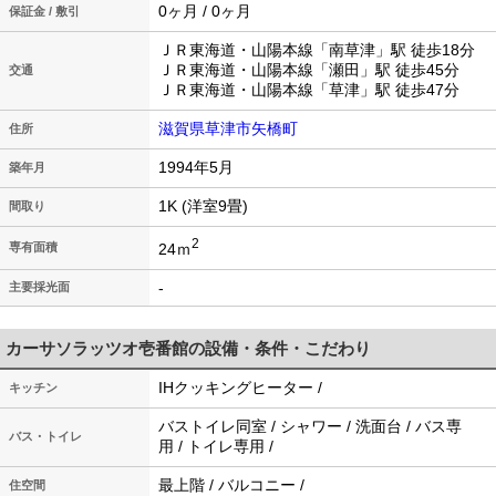
0ヶ月 / 0ヶ月
保証金 / 敷引
ＪＲ東海道・山陽本線「南草津」駅 徒歩18分
ＪＲ東海道・山陽本線「瀬田」駅 徒歩45分
交通
ＪＲ東海道・山陽本線「草津」駅 徒歩47分
滋賀県草津市矢橋町
住所
1994年5月
築年月
1K (洋室9畳)
間取り
2
24ｍ
専有面積
-
主要採光面
カーサソラッツオ壱番館の設備・条件・こだわり
IHクッキングヒーター /
キッチン
バストイレ同室 / シャワー / 洗面台 / バス専
バス・トイレ
用 / トイレ専用 /
最上階 / バルコニー /
住空間