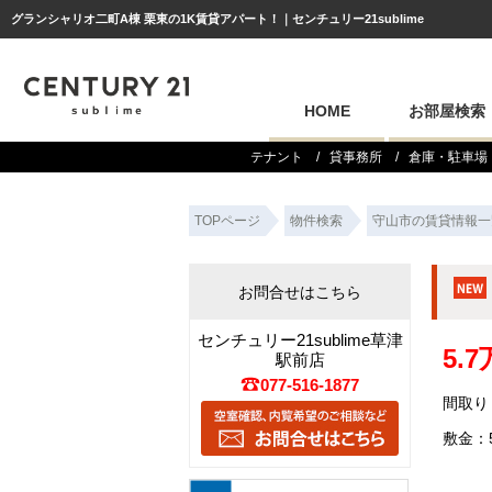
グランシャリオ二町A棟 栗東の1K賃貸アパート！｜センチュリー21sublime
HOME
お部屋検索
テナント
貸事務所
倉庫・駐車場
TOPページ
物件検索
守山市の賃貸情報一
お問合せはこちら
センチュリー21sublime草津
5.
駅前店
077-516-1877
間取り：
敷金：