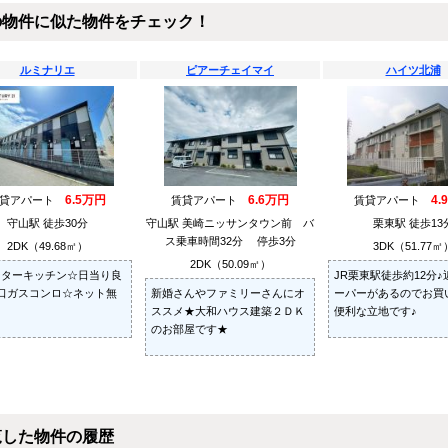
の物件に似た物件をチェック！
ルミナリエ
ピアーチェイマイ
ハイツ北浦
6.5万円
6.6万円
4.
賃貸アパート
賃貸アパート
賃貸アパート
守山駅 徒歩30分
守山駅 美崎ニッサンタウン前 バ
栗東駅 徒歩13
ス乗車時間32分 停歩3分
2DK（49.68㎡）
3DK（51.77㎡
2DK（50.09㎡）
ンターキッチン☆日当り良
JR栗東駅徒歩約12分
口ガスコンロ☆ネット無
新婚さんやファミリーさんにオ
ーパーがあるのでお買
ススメ★大和ハウス建築２ＤＫ
便利な立地です♪
のお部屋です★
覧した物件の履歴