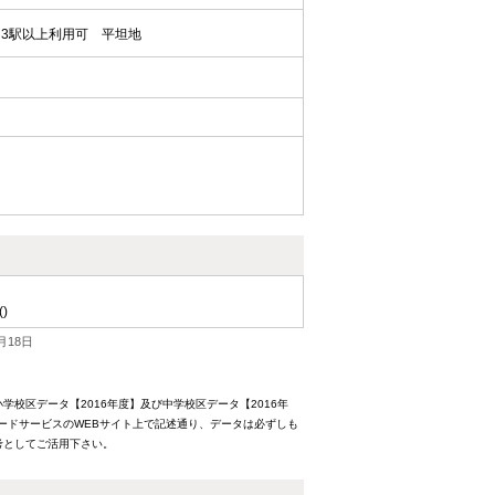
3駅以上利用可
平坦地
()
月18日
校区データ【2016年度】及び中学校区データ【2016年
ードサービスのWEBサイト上で記述通り、データは必ずしも
考としてご活用下さい。