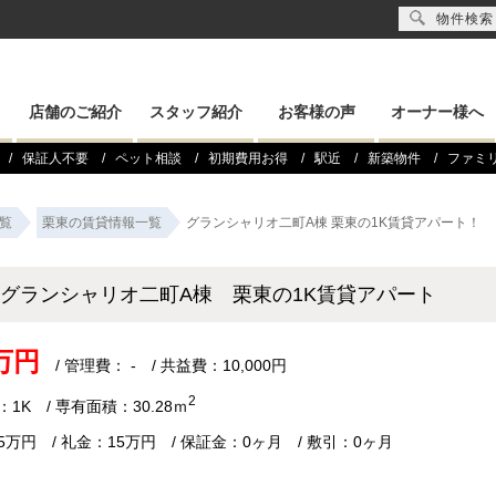
物件検索
店舗のご紹介
スタッフ紹介
お客様の声
オーナー様へ
保証人不要
ペット相談
初期費用お得
駅近
新築物件
ファミ
覧
栗東の賃貸情報一覧
グランシャリオ二町A棟 栗東の1K賃貸アパート！
グランシャリオ二町A棟 栗東の1K賃貸アパート
7万円
/ 管理費： - / 共益費：10,000円
2
1K / 専有面積：30.28ｍ
5万円 / 礼金：15万円 / 保証金：0ヶ月 / 敷引：0ヶ月