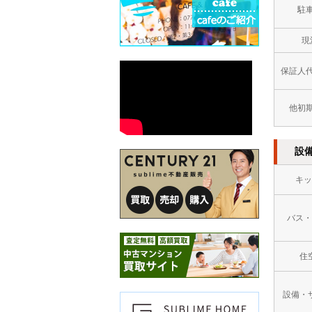
駐
現
保証人
他初
設
キッ
バス・
住
設備・