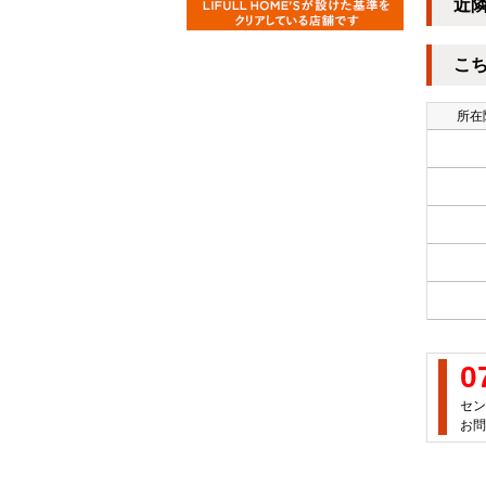
近
こ
所在
0
セン
お問