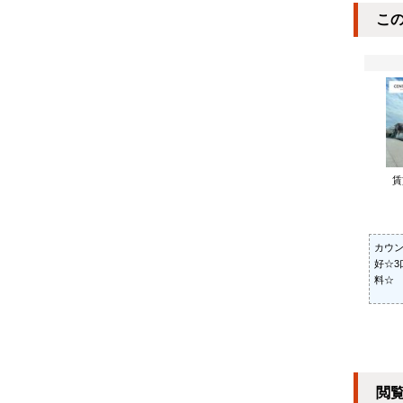
こ
カウ
好☆3
料☆
閲