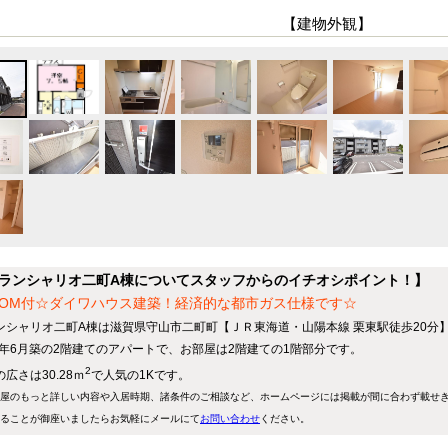
【建物外観】
ランシャリオ二町A棟についてスタッフからのイチオシポイント！】
COM付☆ダイワハウス建築！経済的な都市ガス仕様です☆
ンシャリオ二町A棟は滋賀県守山市二町町【ＪＲ東海道・山陽本線 栗東駅徒歩20分
15年6月築の2階建てのアパートで、お部屋は2階建ての1階部分です。
2
広さは30.28ｍ
で人気の1Kです。
屋のもっと詳しい内容や入居時期、諸条件のご相談など、ホームページには掲載が間に合わず載せ
ることが御座いましたらお気軽にメールにて
お問い合わせ
ください。