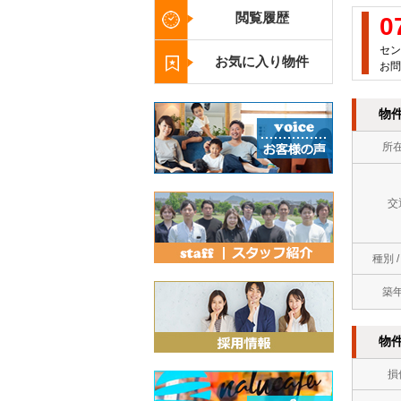
閲覧履歴
0
セン
お気に入り物件
お問
物
所
交
種別 
築
物
損