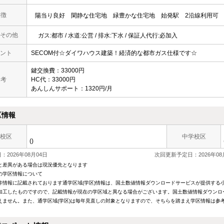
 徴
陽当り良好
閑静な住宅地
緑豊かな住宅地
始発駅
2沿線利用可
その他
ガス:都市 / 水道:公営 / 排水:下水 / 保証人代行:必加入
ント
SECOM付☆ダイワハウス建築！経済的な都市ガス仕様です☆
鍵交換費：33000円
 考
HC代：33000円
あんしんサポート：1320円/月
区情報
校区
中学校区
()
2026年08月04日
次回更新予定日：2026年08
と差異がある場合は現況優先となります
の学区情報について
件情報に記載されております通学区域(学区)情報は、国土数値情報ダウンロードサービスが提供する小学
加工したものですので、記載情報が現在の学区域と異なる場合がございます。国土数値情報ダウンロ
えません。また、通学区域(学区)は毎年見直しの対象となりますので、そちらを踏まえ学区情報は参