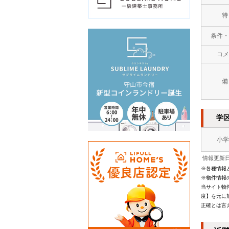
特
条件・
コメ
備
学
小学
情報更新日：
※各種情報
※物件情報
当サイト物
度】を元に
正確とは言