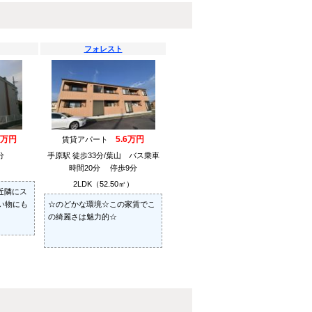
フォレスト
9万円
5.6万円
賃貸アパート
分
手原駅 徒歩33分/葉山 バス乗車
時間20分 停歩9分
）
2LDK（52.50㎡）
♪近隣にス
い物にも
☆のどかな環境☆この家賃でこ
の綺麗さは魅力的☆