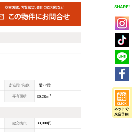
SHARE!
所在階 / 階数
1階 / 2階
2
専有面積
30.28ｍ
ネットで
来店予約
鍵交換代
33,000円