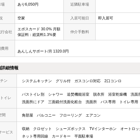
車場
あり6,050円
近隣駐車場
況
空家
入居可能日
即入居可
エポスカード 30.0% 月額
代行会社
仲介手数料
保証料：総賃料1.3%要
期費用
あんしんサポート/月 1320.0円
備詳細情報
チン
システムキッチン
グリル付
ガスコンロ対応
2口コンロ
バストイレ別
シャワー
追焚機能浴室
脱衣所
浴室乾燥機
洗面
トイレ
洗面所にドア
三面鏡付洗面化粧台
洗面所
バス専用
トイレ専用
空間
角部屋
バルコニー
フローリング
エアコン
収納
クロゼット
シューズボックス
TVインターホン
オートロッ
サービス
ネット専用回線
カードキー
平面駐車場