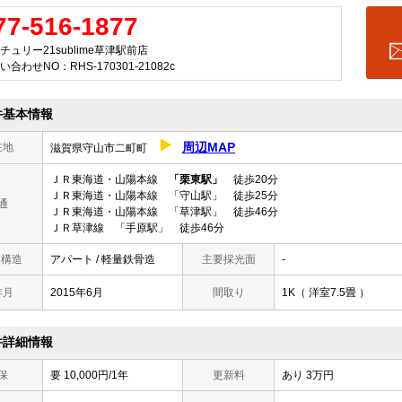
77-516-1877
チュリー21sublime草津駅前店
い合わせNO：RHS-170301-21082c
件基本情報
周辺MAP
在地
滋賀県守山市二町町
ＪＲ東海道・山陽本線
「栗東駅」
徒歩20分
ＪＲ東海道・山陽本線 「守山駅」 徒歩25分
通
ＪＲ東海道・山陽本線 「草津駅」 徒歩46分
ＪＲ草津線 「手原駅」 徒歩46分
/ 構造
アパート / 軽量鉄骨造
主要採光面
-
年月
2015年6月
間取り
1K（ 洋室7.5畳 ）
件詳細情報
保
要 10,000円/1年
更新料
あり 3万円