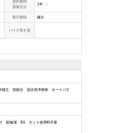
契約期間
1年 -
借家区分
取引態様
媒介
バイク置き場
所独立
洗面台
温水洗浄便座
オートバス
ク
駐輪場
BS
ネット使用料不要