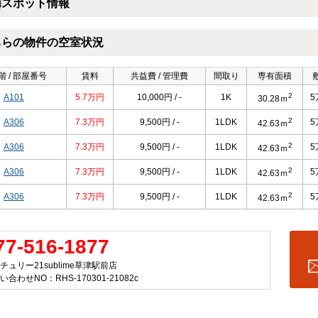
隣スポット情報
ちらの物件の空室状況
階 / 部屋番号
賃料
共益費 / 管理費
間取り
専有面積
2
A101
5.7万円
10,000円 / -
1K
5
30.28ｍ
2
A306
7.3万円
9,500円 / -
1LDK
5
42.63ｍ
2
A306
7.3万円
9,500円 / -
1LDK
5
42.63ｍ
2
A306
7.3万円
9,500円 / -
1LDK
5
42.63ｍ
2
A306
7.3万円
9,500円 / -
1LDK
5
42.63ｍ
77-516-1877
チュリー21sublime草津駅前店
い合わせNO：RHS-170301-21082c