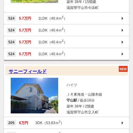
築年 36年 / 15階建
滋賀県守山市今浜町
2
524
5.7万円
1LDK（40.4ｍ
）
2
524
5.7万円
1LDK（40.4ｍ
）
2
524
5.7万円
1LDK（40.4ｍ
）
2
524
5.7万円
1LDK（40.4ｍ
）
サニーフィールド
ハイツ
ＪＲ東海道・山陽本線
守山駅
/ 徒歩16分
築年 36年 / 2階建
滋賀県守山市立入町
2
205
6万円
3DK（53.83ｍ
）