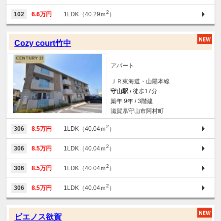
2
102
6.6万円
1LDK（40.29ｍ
）
Cozy court竹中
アパート
ＪＲ東海道・山陽本線
守山駅
/ 徒歩17分
築年 9年 / 3階建
滋賀県守山市阿村町
2
306
8.5万円
1LDK（40.04ｍ
）
2
306
8.5万円
1LDK（40.04ｍ
）
2
306
8.5万円
1LDK（40.04ｍ
）
2
306
8.5万円
1LDK（40.04ｍ
）
ビエノス欲賀