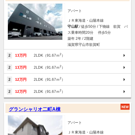
アパート
ＪＲ東海道・山陽本線
守山駅
/ 徒歩50分 / 下物線 欲賀 バ
ス乗車時間20分 停歩5分
築年 2年 / 2階建
滋賀県守山市欲賀町
2
2
13万円
2LDK（91.67ｍ
）
2
2
13万円
2LDK（91.67ｍ
）
2
2
12万円
2LDK（91.67ｍ
）
2
2
12万円
2LDK（91.67ｍ
）
グランシャリオ二町A棟
アパート
ＪＲ東海道・山陽本線