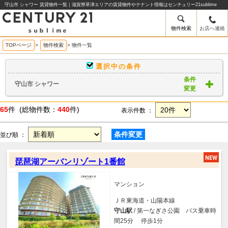
守山市 シャワー 賃貸物件一覧｜滋賀県草津エリアの賃貸物件やテナント情報はセンチュリー21sublime
物件検索
お店へ連絡
TOPページ
>
物件検索
>
物件一覧
選択中の条件
条件
守山市 シャワー
変更
65
件 (総物件数：
440
件)
表示件数 ：
条件変更
並び順 ：
琵琶湖アーバンリゾート1番館
マンション
ＪＲ東海道・山陽本線
守山駅
/ 第一なぎさ公園 バス乗車時
間25分 停歩1分