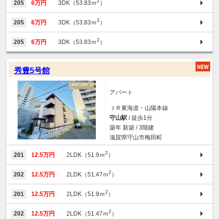
2
205
6万円
3DK（53.83ｍ
）
2
205
6万円
3DK（53.83ｍ
）
2
205
6万円
3DK（53.83ｍ
）
秀豊5号館
アパート
ＪＲ東海道・山陽本線
守山駅
/ 徒歩1分
築年 新築 / 3階建
滋賀県守山市梅田町
2
201
12.5万円
2LDK（51.9ｍ
）
2
202
12.5万円
2LDK（51.47ｍ
）
2
201
12.5万円
2LDK（51.9ｍ
）
2
202
12.5万円
2LDK（51.47ｍ
）