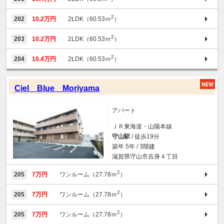
2
202
10.2万円
2LDK（60.53ｍ
）
2
203
10.2万円
2LDK（60.53ｍ
）
2
204
10.4万円
2LDK（60.53ｍ
）
Ciel Blue Moriyama
アパート
ＪＲ東海道・山陽本線
守山駅
/ 徒歩19分
築年 5年 / 3階建
滋賀県守山市吉身４丁目
2
205
7万円
ワンルーム（27.78ｍ
）
2
205
7万円
ワンルーム（27.78ｍ
）
2
205
7万円
ワンルーム（27.78ｍ
）