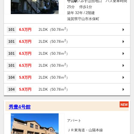
守山駅
/ みずほ団地口 バス乗車時間
25分 停歩1分
築年 32年 / 2階建
滋賀県守山市水保町
2
101
6.5万円
2LDK（50.78ｍ
）
2
101
6.5万円
2LDK（50.78ｍ
）
2
101
6.5万円
2LDK（50.78ｍ
）
2
101
6.5万円
2LDK（50.78ｍ
）
2
104
5.9万円
2LDK（50.78ｍ
）
2
104
5.9万円
2LDK（50.78ｍ
）
秀豊4号館
アパート
ＪＲ東海道・山陽本線