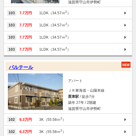
滋賀県守山市伊勢町
2
103
7.7万円
1LDK（34.57ｍ
）
2
103
7.7万円
1LDK（34.57ｍ
）
2
103
7.7万円
1LDK（34.57ｍ
）
2
103
7.7万円
1LDK（34.57ｍ
）
パルテール
アパート
ＪＲ東海道・山陽本線
栗東駅
/ 徒歩7分
築年 27年 / 2階建
滋賀県守山市伊勢町
2
102
6.3万円
3K（55.58ｍ
）
2
102
6.3万円
3K（55.58ｍ
）