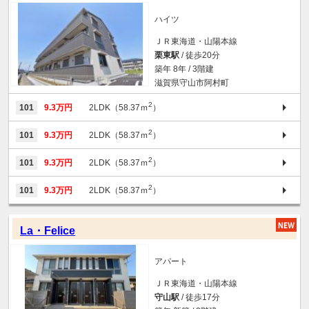
ハイツ
ＪＲ東海道・山陽本線
栗東駅
/ 徒歩20分
築年 8年 / 3階建
滋賀県守山市阿村町
2
101
9.3万円
2LDK（58.37ｍ
）
2
101
9.3万円
2LDK（58.37ｍ
）
2
101
9.3万円
2LDK（58.37ｍ
）
2
101
9.3万円
2LDK（58.37ｍ
）
La・Felice
アパート
ＪＲ東海道・山陽本線
守山駅
/ 徒歩17分