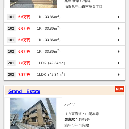
築年 新築 / 2階建
滋賀県守山市吉身３丁目
2
101
6.6万円
1K（33.86ｍ
）
2
102
6.6万円
1K（33.86ｍ
）
2
101
6.6万円
1K（33.86ｍ
）
2
102
6.6万円
1K（33.86ｍ
）
2
201
7.8万円
1LDK（42.34ｍ
）
2
202
7.8万円
1LDK（42.34ｍ
）
Grand Estate
ハイツ
ＪＲ東海道・山陽本線
栗東駅
/ 徒歩8分
築年 5年 / 3階建