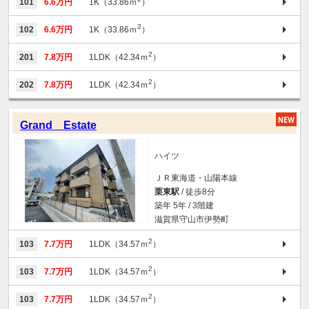
101
6.6万円
1K（33.86ｍ
）
2
102
6.6万円
1K（33.86ｍ
）
2
201
7.8万円
1LDK（42.34ｍ
）
2
202
7.8万円
1LDK（42.34ｍ
）
Grand Estate
ハイツ
ＪＲ東海道・山陽本線
栗東駅
/ 徒歩8分
築年 5年 / 3階建
滋賀県守山市伊勢町
2
103
7.7万円
1LDK（34.57ｍ
）
2
103
7.7万円
1LDK（34.57ｍ
）
2
103
7.7万円
1LDK（34.57ｍ
）