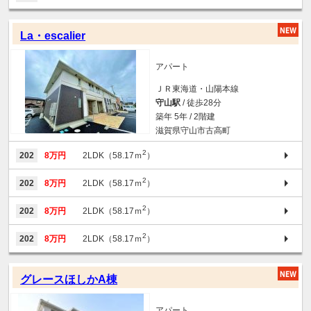
La・escalier
アパート
ＪＲ東海道・山陽本線
守山駅
/ 徒歩28分
築年 5年 / 2階建
滋賀県守山市古高町
2
202
8万円
2LDK（58.17ｍ
）
2
202
8万円
2LDK（58.17ｍ
）
2
202
8万円
2LDK（58.17ｍ
）
2
202
8万円
2LDK（58.17ｍ
）
グレースほしかA棟
アパート