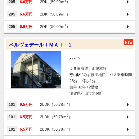
2
205
6.6万円
2DK（50.09ｍ
）
2
205
6.6万円
2DK（50.09ｍ
）
2
205
6.6万円
2DK（50.09ｍ
）
ベルヴェデールＩＭＡＩ 1
ハイツ
ＪＲ東海道・山陽本線
守山駅
/ みずほ団地口 バス乗車時間
25分 停歩1分
築年 32年 / 2階建
滋賀県守山市水保町
2
101
6.5万円
2LDK（50.78ｍ
）
2
101
6.5万円
2LDK（50.78ｍ
）
2
101
6.5万円
2LDK（50.78ｍ
）