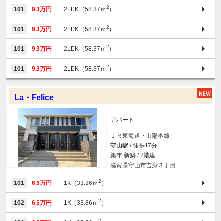
2
101
9.3万円
2LDK（58.37ｍ
）
2
101
9.3万円
2LDK（58.37ｍ
）
2
101
9.3万円
2LDK（58.37ｍ
）
2
101
9.3万円
2LDK（58.37ｍ
）
La・Felice
アパート
ＪＲ東海道・山陽本線
守山駅
/ 徒歩17分
築年 新築 / 2階建
滋賀県守山市吉身３丁目
2
101
6.6万円
1K（33.86ｍ
）
2
102
6.6万円
1K（33.86ｍ
）
2