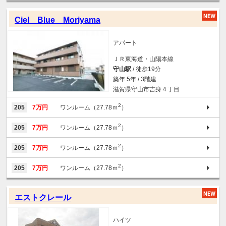
Ciel Blue Moriyama
アパート
ＪＲ東海道・山陽本線
守山駅
/ 徒歩19分
築年 5年 / 3階建
滋賀県守山市吉身４丁目
2
205
7万円
ワンルーム（27.78ｍ
）
2
205
7万円
ワンルーム（27.78ｍ
）
2
205
7万円
ワンルーム（27.78ｍ
）
2
205
7万円
ワンルーム（27.78ｍ
）
エストクレール
ハイツ