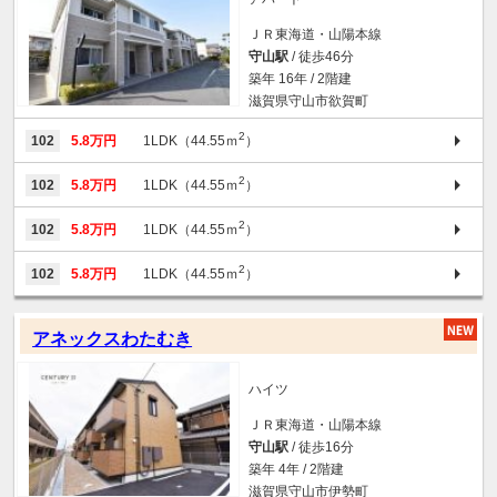
ＪＲ東海道・山陽本線
守山駅
/ 徒歩46分
築年 16年 / 2階建
滋賀県守山市欲賀町
2
102
5.8万円
1LDK（44.55ｍ
）
2
102
5.8万円
1LDK（44.55ｍ
）
2
102
5.8万円
1LDK（44.55ｍ
）
2
102
5.8万円
1LDK（44.55ｍ
）
アネックスわたむき
ハイツ
ＪＲ東海道・山陽本線
守山駅
/ 徒歩16分
築年 4年 / 2階建
滋賀県守山市伊勢町