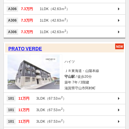
2
A306
7.3万円
1LDK（42.63ｍ
）
2
A306
7.3万円
1LDK（42.63ｍ
）
2
A306
7.3万円
1LDK（42.63ｍ
）
PRATO VERDE
ハイツ
ＪＲ東海道・山陽本線
守山駅
/ 徒歩20分
築年 7年 / 3階建
滋賀県守山市阿村町
2
101
11万円
3LDK（67.53ｍ
）
2
101
11万円
3LDK（67.53ｍ
）
2
101
11万円
3LDK（67.53ｍ
）