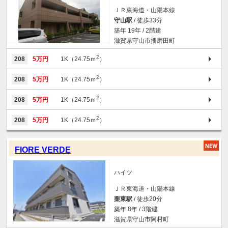
ＪＲ東海道・山陽本線
守山駅
/ 徒歩33分
築年 19年 / 2階建
滋賀県守山市播磨田町
2
208
5万円
1K（24.75ｍ
）
2
208
5万円
1K（24.75ｍ
）
2
208
5万円
1K（24.75ｍ
）
2
208
5万円
1K（24.75ｍ
）
FIORE VERDE
ハイツ
ＪＲ東海道・山陽本線
栗東駅
/ 徒歩20分
築年 8年 / 3階建
滋賀県守山市阿村町