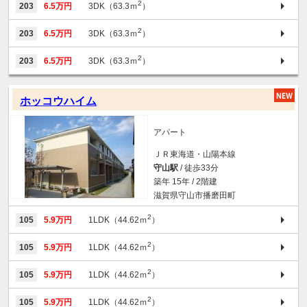
2
203
6.5万円
3DK（63.3ｍ
）
2
203
6.5万円
3DK（63.3ｍ
）
2
203
6.5万円
3DK（63.3ｍ
）
ホッコウハイム
アパート
ＪＲ東海道・山陽本線
守山駅
/ 徒歩33分
築年 15年 / 2階建
滋賀県守山市播磨田町
2
105
5.9万円
1LDK（44.62ｍ
）
2
105
5.9万円
1LDK（44.62ｍ
）
2
105
5.9万円
1LDK（44.62ｍ
）
2
105
5.9万円
1LDK（44.62ｍ
）