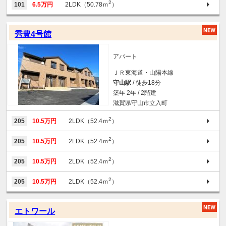
2
101
6.5万円
2LDK（50.78ｍ
）
秀豊4号館
アパート
ＪＲ東海道・山陽本線
守山駅
/ 徒歩18分
築年 2年 / 2階建
滋賀県守山市立入町
2
205
10.5万円
2LDK（52.4ｍ
）
2
205
10.5万円
2LDK（52.4ｍ
）
2
205
10.5万円
2LDK（52.4ｍ
）
2
205
10.5万円
2LDK（52.4ｍ
）
エトワール