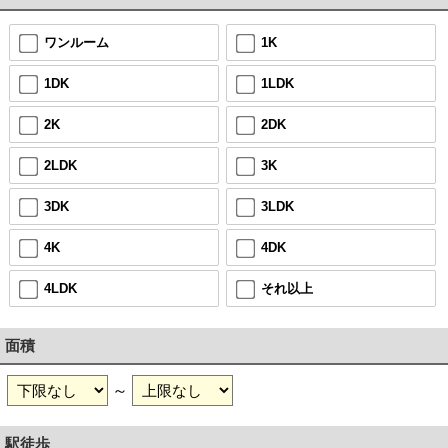
ワンルーム
1K
1DK
1LDK
2K
2DK
2LDK
3K
3DK
3LDK
4K
4DK
4LDK
それ以上
面積
～
駅徒歩