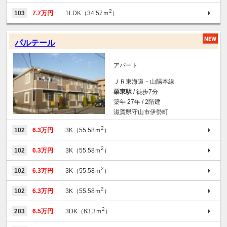
2
103
7.7万円
1LDK（34.57ｍ
）
パルテール
アパート
ＪＲ東海道・山陽本線
栗東駅
/ 徒歩7分
築年 27年 / 2階建
滋賀県守山市伊勢町
2
102
6.3万円
3K（55.58ｍ
）
2
102
6.3万円
3K（55.58ｍ
）
2
102
6.3万円
3K（55.58ｍ
）
2
102
6.3万円
3K（55.58ｍ
）
2
203
6.5万円
3DK（63.3ｍ
）