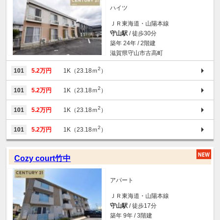
ハイツ
ＪＲ東海道・山陽本線
守山駅
/ 徒歩30分
築年 24年 / 2階建
滋賀県守山市古高町
2
101
5.2万円
1K（23.18ｍ
）
2
101
5.2万円
1K（23.18ｍ
）
2
101
5.2万円
1K（23.18ｍ
）
2
101
5.2万円
1K（23.18ｍ
）
Cozy court竹中
アパート
ＪＲ東海道・山陽本線
守山駅
/ 徒歩17分
築年 9年 / 3階建