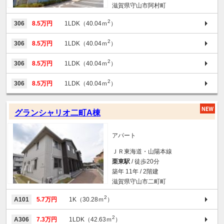
滋賀県守山市阿村町
2
306
8.5万円
1LDK（40.04ｍ
）
2
306
8.5万円
1LDK（40.04ｍ
）
2
306
8.5万円
1LDK（40.04ｍ
）
2
306
8.5万円
1LDK（40.04ｍ
）
グランシャリオ二町A棟
アパート
ＪＲ東海道・山陽本線
栗東駅
/ 徒歩20分
築年 11年 / 2階建
滋賀県守山市二町町
2
A101
5.7万円
1K（30.28ｍ
）
2
A306
7.3万円
1LDK（42.63ｍ
）