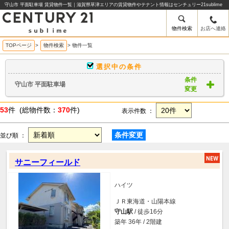
守山市 平面駐車場 賃貸物件一覧｜滋賀県草津エリアの賃貸物件やテナント情報はセンチュリー21sublime
物件検索
お店へ連絡
TOPページ
>
物件検索
>
物件一覧
選択中の条件
条件
守山市 平面駐車場
変更
53
件 (総物件数：
370
件)
表示件数 ：
条件変更
並び順 ：
サニーフィールド
ハイツ
ＪＲ東海道・山陽本線
守山駅
/ 徒歩16分
築年 36年 / 2階建