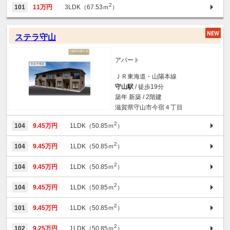
2
101
11万円
3LDK（67.53ｍ
）
ステラ守山
アパート
ＪＲ東海道・山陽本線
守山駅
/ 徒歩19分
築年 新築 / 2階建
滋賀県守山市今宿４丁目
2
104
9.45万円
1LDK（50.85ｍ
）
2
104
9.45万円
1LDK（50.85ｍ
）
2
104
9.45万円
1LDK（50.85ｍ
）
2
104
9.45万円
1LDK（50.85ｍ
）
2
101
9.45万円
1LDK（50.85ｍ
）
2
102
9.25万円
1LDK（50.85ｍ
）