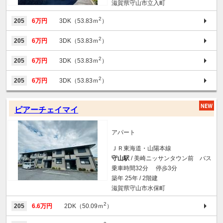
滋賀県守山市立入町
2
205
6万円
3DK（53.83ｍ
）
2
205
6万円
3DK（53.83ｍ
）
2
205
6万円
3DK（53.83ｍ
）
2
205
6万円
3DK（53.83ｍ
）
ピアーチェイマイ
アパート
ＪＲ東海道・山陽本線
守山駅
/ 美崎ニッサンタウン前 バス
乗車時間32分 停歩3分
築年 25年 / 2階建
滋賀県守山市水保町
2
205
6.6万円
2DK（50.09ｍ
）