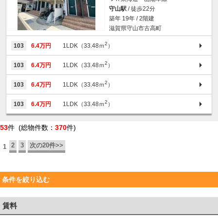
守山駅
/ 徒歩22分
築年 19年 / 2階建
滋賀県守山市古高町
2
103
6.4万円
1LDK（33.48ｍ
）
2
103
6.4万円
1LDK（33.48ｍ
）
2
103
6.4万円
1LDK（33.48ｍ
）
2
103
6.4万円
1LDK（33.48ｍ
）
53
件 (総物件数：
370
件)
2
3
次の20件>>
1
条件を絞り込む
賃料