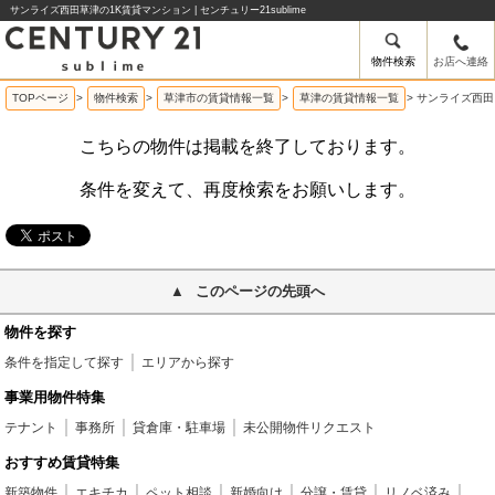
サンライズ西田草津の1K賃貸マンション | センチュリー21sublime
物件検索
お店へ連絡
TOPページ
>
物件検索
>
草津市の賃貸情報一覧
>
草津の賃貸情報一覧
>
サンライズ西田
こちらの物件は掲載を終了しております。
条件を変えて、再度検索をお願いします。
このページの先頭へ
物件を探す
条件を指定して探す
エリアから探す
事業用物件特集
テナント
事務所
貸倉庫・駐車場
未公開物件リクエスト
おすすめ賃貸特集
新築物件
エキチカ
ペット相談
新婚向け
分譲・賃貸
リノベ済み