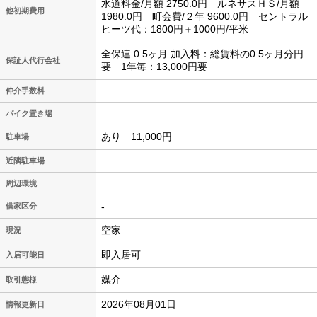
水道料金/月額 2750.0円 ルネサスＨＳ/月額
他初期費用
1980.0円 町会費/２年 9600.0円 セントラル
ヒーツ代：1800円＋1000円/平米
全保連 0.5ヶ月 加入料：総賃料の0.5ヶ月分円
保証人代行会社
要 1年毎：13,000円要
仲介手数料
バイク置き場
あり 11,000円
駐車場
近隣駐車場
周辺環境
-
借家区分
空家
現況
即入居可
入居可能日
媒介
取引態様
2026年08月01日
情報更新日