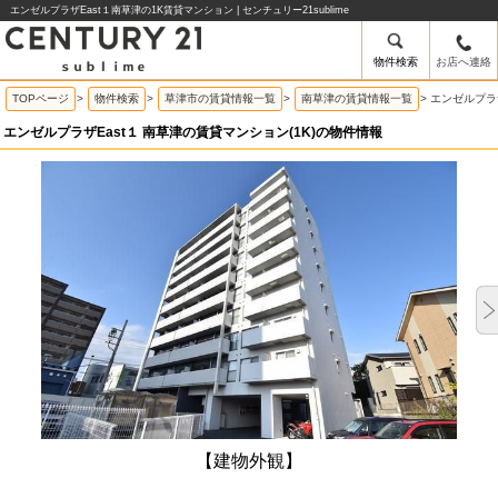
エンゼルプラザEast１南草津の1K賃貸マンション | センチュリー21sublime
物件検索
お店へ連絡
TOPページ
>
物件検索
>
草津市の賃貸情報一覧
>
南草津の賃貸情報一覧
>
エンゼルプラ
エンゼルプラザEast１ 南草津の賃貸マンション(1K)の物件情報
【建物外観】