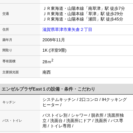
ＪＲ東海道・山陽本線「南草津」駅 徒歩7分
ＪＲ東海道・山陽本線「草津」駅 徒歩29分
交通
ＪＲ東海道・山陽本線「瀬田」駅 徒歩45分
滋賀県草津市東矢倉２丁目
住所
2008年11月
築年月
1K (洋室9畳)
間取り
2
28ｍ
専有面積
南西
主要採光面
エンゼルプラザEast１の設備・条件・こだわり
システムキッチン / 2口コンロ / IHクッキング
キッチン
ヒーター /
バストイレ別 / シャワー / 脱衣所 / 洗面所独
立 / 洗面台 / 洗面所にドア / 洗面所 / バス専
バス・トイレ
用 / トイレ専用 /