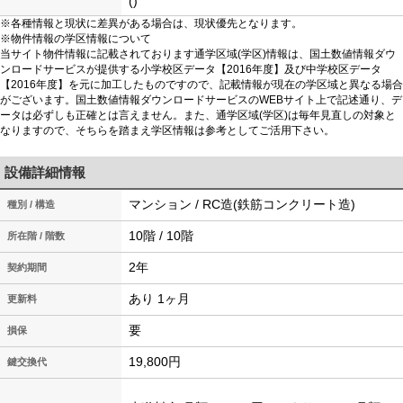
()
※各種情報と現状に差異がある場合は、現状優先となります。
※物件情報の学区情報について
当サイト物件情報に記載されております通学区域(学区)情報は、国土数値情報ダウ
ンロードサービスが提供する小学校区データ【2016年度】及び中学校区データ
【2016年度】を元に加工したものですので、記載情報が現在の学区域と異なる場合
がございます。国土数値情報ダウンロードサービスのWEBサイト上で記述通り、デ
ータは必ずしも正確とは言えません。また、通学区域(学区)は毎年見直しの対象と
なりますので、そちらを踏まえ学区情報は参考としてご活用下さい。
設備詳細情報
マンション / RC造(鉄筋コンクリート造)
種別 / 構造
10階 / 10階
所在階 / 階数
2年
契約期間
あり 1ヶ月
更新料
要
損保
19,800円
鍵交換代