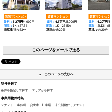
賃貸マンション
賃貸マンション
賃貸マンション
賃料：
5.2万円
/4,000円
賃料：
4.8万円
/5,000円
賃料：
6.2万円
/3
間取：
1K（27.54）
間取：
1K（25.50）
間取：
2LDK（51
南草津
/徒歩23分
草津
/徒歩20分
草津
/徒歩20分
このページをメールで送る
このページの先頭へ
物件を探す
条件を指定して探す
エリアから探す
事業用物件特集
テナント
事務所
貸倉庫・駐車場
未公開物件リクエスト