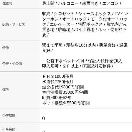
最上階 / バルコニー / 南西向き / エアコン /
住空間
収納 / クロゼット / シューズボックス / TVイン
ターホン / オートロック / モニタ付オートロッ
ク / エレベーター / 宅配ボックス / 敷地内ごみ
設備・サービス
置き場 / 駐輪場 / バイク置場 / ネット使用料不
要 /
駅まで平坦 / 駅徒歩10分以内 / 眺望良好 / 通風
特徴
良好 /
公営下水ペット:不可 / 保証人代行:必加入
条件・その他
即入居可 / ２Ｆ以上 / IT重説対応物件 /
ＲＨＳ1980円/月
水道代2750円/月
鍵交換代19800円/初回
備考
室内清掃費33000円/初回
町費9600円/2年
ネット接続料5500円/初回
小学校区
()
中学校区