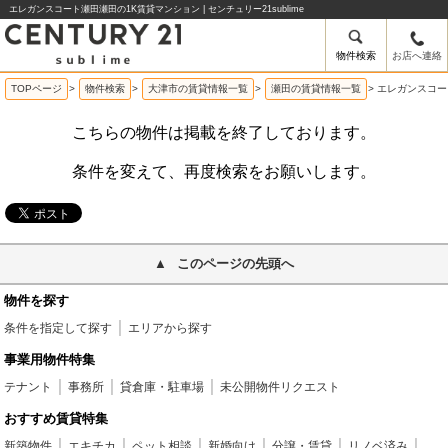
エレガンスコート瀬田瀬田の1K賃貸マンション | センチュリー21sublime
物件検索
お店へ連絡
TOPページ
>
物件検索
>
大津市の賃貸情報一覧
>
瀬田の賃貸情報一覧
>
エレガンスコー
こちらの物件は掲載を終了しております。
条件を変えて、再度検索をお願いします。
このページの先頭へ
物件を探す
条件を指定して探す
エリアから探す
事業用物件特集
テナント
事務所
貸倉庫・駐車場
未公開物件リクエスト
おすすめ賃貸特集
新築物件
エキチカ
ペット相談
新婚向け
分譲・賃貸
リノベ済み