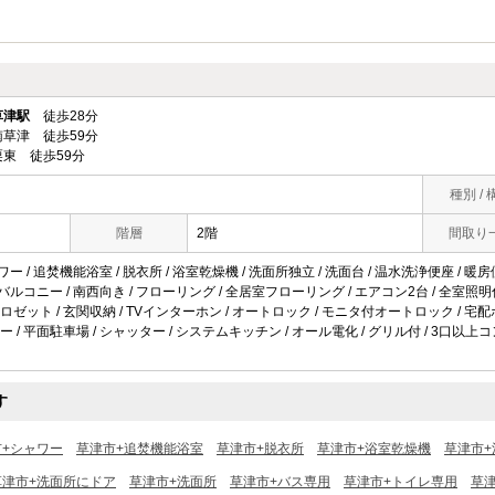
草津駅
徒歩28分
草津 徒歩59分
東 徒歩59分
種別 / 
階層
2階
間取り
ワー / 追焚機能浴室 / 脱衣所 / 浴室乾燥機 / 洗面所独立 / 洗面台 / 温水洗浄便座 / 暖房
バルコニー / 南西向き / フローリング / 全居室フローリング / エアコン2台 / 全室照明付き
ゼット / 玄関収納 / TVインターホン / オートロック / モニタ付オートロック / 宅配ボック
 / 平面駐車場 / シャッター / システムキッチン / オール電化 / グリル付 / 3口以上コン
す
市+シャワー
草津市+追焚機能浴室
草津市+脱衣所
草津市+浴室乾燥機
草津市+
草津市+洗面所にドア
草津市+洗面所
草津市+バス専用
草津市+トイレ専用
草