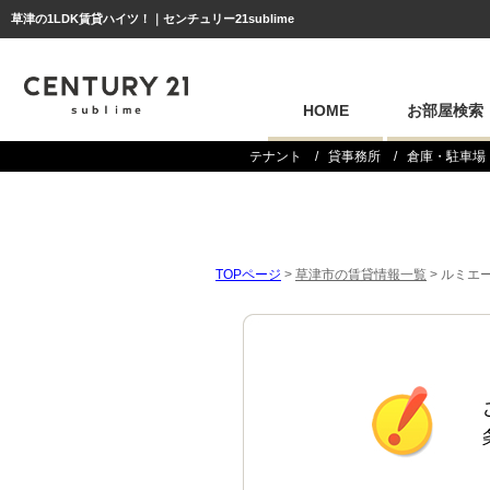
草津の1LDK賃貸ハイツ！｜センチュリー21sublime
HOME
お部屋検索
テナント
貸事務所
倉庫・駐車場
TOPページ
>
草津市の賃貸情報一覧
>
ルミエー