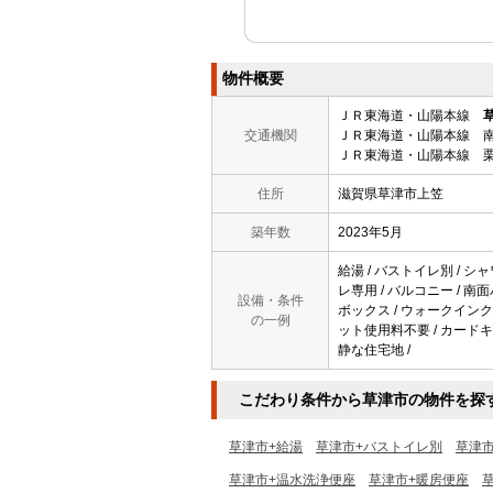
物件概要
ＪＲ東海道・山陽本線
交通機関
ＪＲ東海道・山陽本線 南
ＪＲ東海道・山陽本線 栗
住所
滋賀県草津市上笠
築年数
2023年5月
給湯 / バストイレ別 / シャ
レ専用 / バルコニー / 南面
設備・条件
ボックス / ウォークインクロ
の一例
ット使用料不要 / カードキー
静な住宅地 /
こだわり条件から草津市の物件を探
草津市+給湯
草津市+バストイレ別
草津
草津市+温水洗浄便座
草津市+暖房便座