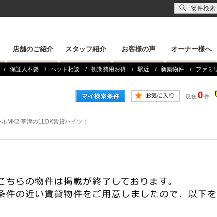
物件検索
店舗のご紹介
スタッフ紹介
お客様の声
オーナー様へ
保証人不要
ペット相談
初期費用お得
駅近
新築物件
ファミ
0
現在
件
ルMK2 草津の1LDK賃貸ハイツ！