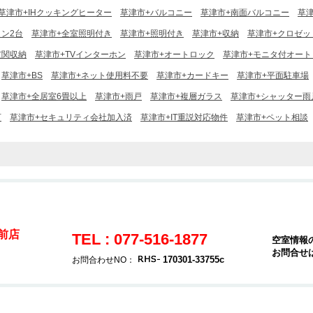
草津市+IHクッキングヒーター
草津市+バルコニー
草津市+南面バルコニー
草
ン2台
草津市+全室照明付き
草津市+照明付き
草津市+収納
草津市+クロゼッ
玄関収納
草津市+TVインターホン
草津市+オートロック
草津市+モニタ付オート
草津市+BS
草津市+ネット使用料不要
草津市+カードキー
草津市+平面駐車場
草津市+全居室6畳以上
草津市+雨戸
草津市+複層ガラス
草津市+シャッター雨
可
草津市+セキュリティ会社加入済
草津市+IT重説対応物件
草津市+ペット相談
駅前店
TEL : 077-516-1877
空室情報
お問合せ
170301-33755c
お問合わせNO：