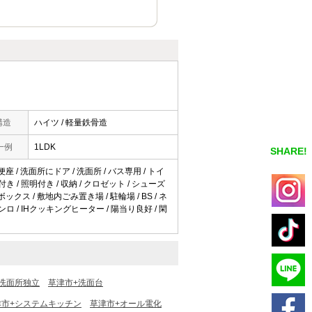
構造
ハイツ / 軽量鉄骨造
一例
1LDK
SHARE!
便座 / 洗面所にドア / 洗面所 / バス専用 / トイ
 / 照明付き / 収納 / クロゼット / シューズ
ス / 敷地内ごみ置き場 / 駐輪場 / BS / ネ
ロ / IHクッキングヒーター / 陽当り良好 / 閑
洗面所独立
草津市+洗面台
津市+システムキッチン
草津市+オール電化