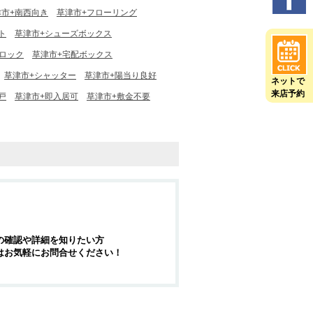
津市+南西向き
草津市+フローリング
ト
草津市+シューズボックス
ロック
草津市+宅配ボックス
草津市+シャッター
草津市+陽当り良好
ネットで
来店予約
戸
草津市+即入居可
草津市+敷金不要
の確認や詳細を知りたい方
はお気軽にお問合せください！