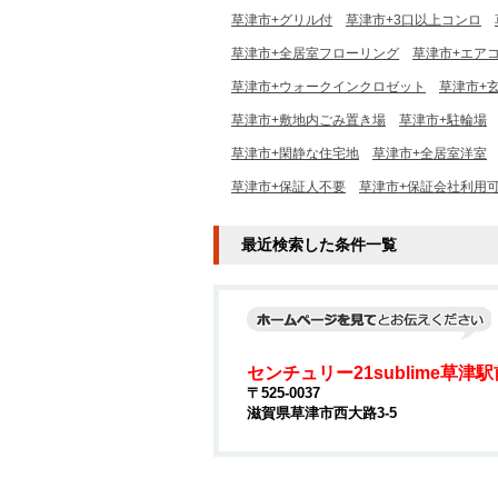
草津市+グリル付
草津市+3口以上コンロ
草津市+全居室フローリング
草津市+エアコ
草津市+ウォークインクロゼット
草津市+
草津市+敷地内ごみ置き場
草津市+駐輪場
草津市+閑静な住宅地
草津市+全居室洋室
草津市+保証人不要
草津市+保証会社利用
最近検索した条件一覧
センチュリー21sublime草津
〒525-0037
滋賀県草津市西大路3-5