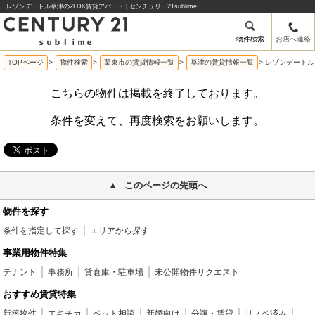
レゾンデートル草津の2LDK賃貸アパート | センチュリー21sublime
物件検索
お店へ連絡
TOPページ
>
物件検索
>
栗東市の賃貸情報一覧
>
草津の賃貸情報一覧
>
レゾンデートル
こちらの物件は掲載を終了しております。
条件を変えて、再度検索をお願いします。
このページの先頭へ
物件を探す
条件を指定して探す
エリアから探す
事業用物件特集
テナント
事務所
貸倉庫・駐車場
未公開物件リクエスト
おすすめ賃貸特集
新築物件
エキチカ
ペット相談
新婚向け
分譲・賃貸
リノベ済み